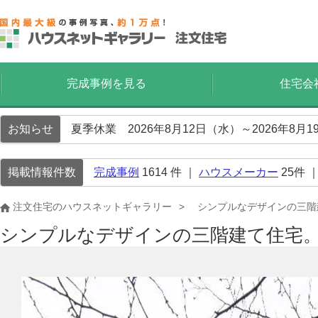
完成事例を見る
住宅会
お知らせ
夏季休業 2026年8月12日（水）～2026年8
掲載情報件数
完成事例
1614
件 ｜
ハウスメーカー
25
件 
注文住宅のハウスネットギャラリー
シンプルなデザインの三階
シンプルなデザインの三階建て住宅