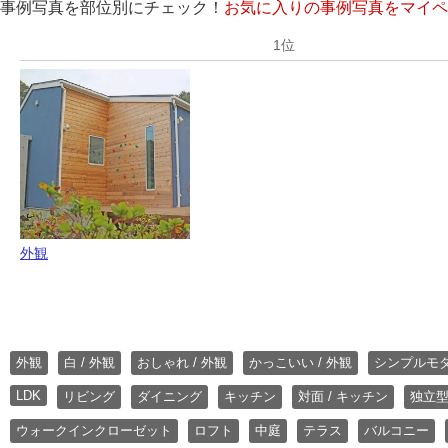
事例写真を部位別にチェック！
お気に入りの事例写真をマイペ
外観
外観
白 / 外観
おしゃれ / 外観
かっこいい / 外観
シンプルモ
LDK
リビング
ダイニング
キッチン
対面 / キッチン
独立型
ウォークインクローゼット
ロフト
中庭
テラス
バルコニー