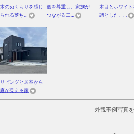
木のぬくもりを感じ
個を尊重し、家族が
木目とホワイト
られる落ち...
つながる二...
調とした、...
リビングと居室から
庭が見える家
外観事例写真