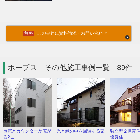
この会社に資料請求・お問い合わせ
ホープス その他施工事例一覧 89件
長窓とカウンターが広が
光と緑の中を回遊する家
独立型２世帯
る2世...
優良住...