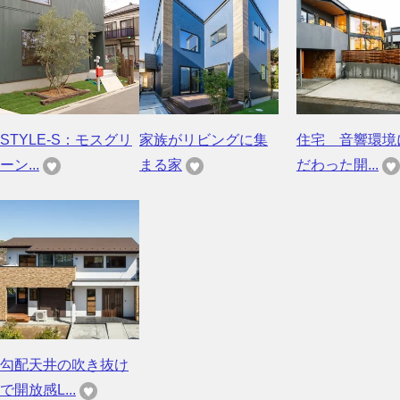
STYLE-S：モスグリ
家族がリビングに集
住宅 音響環境
ーン...
まる家
だわった開...
勾配天井の吹き抜け
で開放感L...