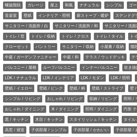
螺旋階段
ガレージ
屋上
和風
ナチュラル
シンプル
ゴー
音楽室
壁紙
インテリア・照明
薪ストーブ・暖炉
ステンドグ
サニタリー / 洗面所 / 白
サニタリー / 洗面所 / 和
サニタリー / 洗面所
トイレ / 窓
トイレ / 収納
トイレ / クロス
トイレ / タイル
トイ
クローゼット
パントリー
サニタリー / 収納
小屋裏 / 収納
階段
中庭 / ガーデンファニチャー
中庭 / 和
テラス / ウッドデッキ
テ
バルコニー / 屋根
ルーフバルコニー
インナーバルコニー
吹き抜
LDK / ナチュラル
LDK / インテリア
LDK / モダン
LDK / 照明
壁紙 / イエロー
壁紙 / ピンク
壁紙 / 柄
壁紙 / ストライプ
壁 
シンプル / リビング
おしゃれ / リビング
収納 / リビング
照明 /
おしゃれ / ダイニング
木 / ダイニング
照明 / ダイニング
円形 テ
黒 / キッチン
木目 / キッチン
スタイリッシュ / キッチン
タイル 
高窓 / 寝室
子供部屋 / シンプル
子供部屋 / かわいい
子供部屋 /