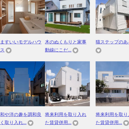
ますいいモデルハウ
木のぬくもりと家事
猫ステップのあ
ス
動線にこだ...
和や洋の趣を調和良
将来利用を取り入れ
将来利用を取り
く取り入れ...
た賃貸併用...
た賃貸併用...