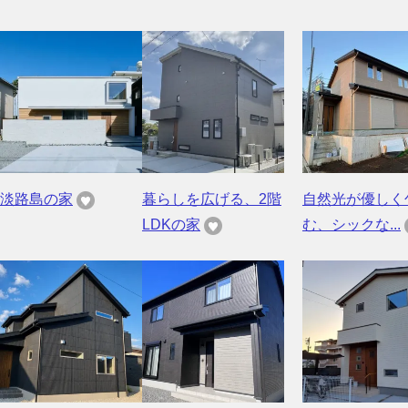
淡路島の家
暮らしを広げる、2階
自然光が優しく
LDKの家
む、シックな...