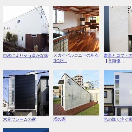
スカイバルコニーのある
自然によりそう暖かな家
書斎とロフト
RC外...
【長期優...
塔の家
木骨フレームの家
光の降り注ぐ