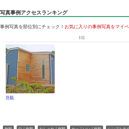
写真事例アクセスランキング
事例写真を部位別にチェック！
お気に入りの事例写真をマイペ
外観
外観
白 / 外観
おしゃれ / 外観
かっこいい / 外観
シンプルモ