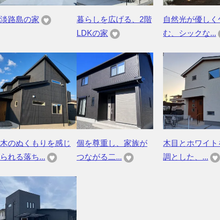
淡路島の家
暮らしを広げる、2階
自然光が優しく
LDKの家
む、シックな...
木のぬくもりを感じ
個を尊重し、家族が
木目とホワイト
られる落ち...
つながる二...
調とした、...