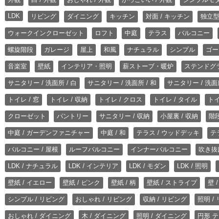
LDK
リビング
ダイニング
キッチン
対面 / キッチン
独立型
ウォークインクローゼット
ロフト
中庭
テラス
バルコニー
螺旋階段
ガレージ
屋上
和風
ナチュラル
シンプル
ゴー
音楽室
壁紙
インテリア・照明
薪ストーブ・暖炉
ステンドグ
サニタリー / 洗面所 / 白
サニタリー / 洗面所 / 和
サニタリー / 洗面所
トイレ / 窓
トイレ / 収納
トイレ / クロス
トイレ / タイル
トイ
クローゼット
パントリー
サニタリー / 収納
小屋裏 / 収納
階段
中庭 / ガーデンファニチャー
中庭 / 和
テラス / ウッドデッキ
テ
バルコニー / 屋根
ルーフバルコニー
インナーバルコニー
吹き抜
LDK / ナチュラル
LDK / インテリア
LDK / モダン
LDK / 照明
壁紙 / イエロー
壁紙 / ピンク
壁紙 / 柄
壁紙 / ストライプ
壁 
シンプル / リビング
おしゃれ / リビング
収納 / リビング
照明 /
おしゃれ / ダイニング
木 / ダイニング
照明 / ダイニング
円形 テ