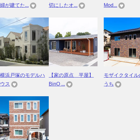
婦が建てた...
切にしたオ...
Mod...
横浜戸塚のモデルハ
【家の原点 平屋】
モザイクタイル
ウス
BinO ...
うち