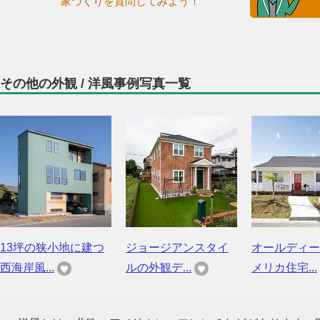
家づくりを質問してみよう！
その他の外観 / 洋風事例写真一覧
13坪の狭小地に建つ
ジョージアンスタイ
オールディー
西海岸風...
ルの外観デ...
メリカ住宅...