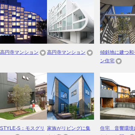
高円寺マンション
高円寺マンション
傾斜地に建つ和
ン住宅
STYLE-S：モスグリ
家族がリビングに集
住宅 音響環境