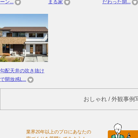
ーン...
まる家
だわった開...
勾配天井の吹き抜け
で開放感L...
おしゃれ / 外観事
業界20年以上のプロにあなたの