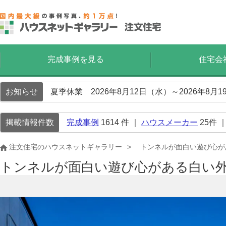
完成事例を見る
住宅会
お知らせ
夏季休業 2026年8月12日（水）～2026年8
掲載情報件数
完成事例
1614
件 ｜
ハウスメーカー
25
件 
注文住宅のハウスネットギャラリー
トンネルが面白い遊び心が
トンネルが面白い遊び心がある白い