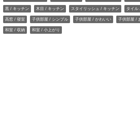
黒 / キッチン
木目 / キッチン
スタイリッシュ / キッチン
タイル 
高窓 / 寝室
子供部屋 / シンプル
子供部屋 / かわいい
子供部屋 /
和室 / 収納
和室 / 小上がり