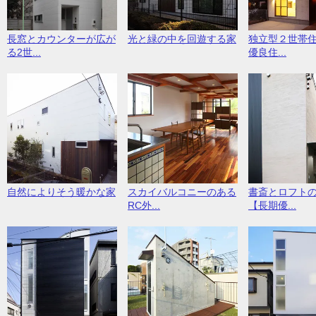
長窓とカウンターが広が
光と緑の中を回遊する家
独立型２世帯
る2世...
優良住...
スカイバルコニーのある
自然によりそう暖かな家
書斎とロフト
RC外...
【長期優...