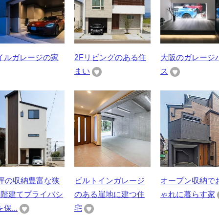
イルガレージの家
2Fリビングのある住
大阪のガレージ
まい
ス
8坪の収納豊富な狭
ビルトインガレージ
オープン収納で
3階建てプライバシ
のある崖地に建つ住
ゃれに暮らす家
保...
宅