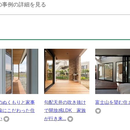
の事例の詳細を見る
のぬくもりと家事
勾配天井の吹き抜け
富士山を望む住
線にこだわった住
で開放感LDK 家族
い
が行き来...