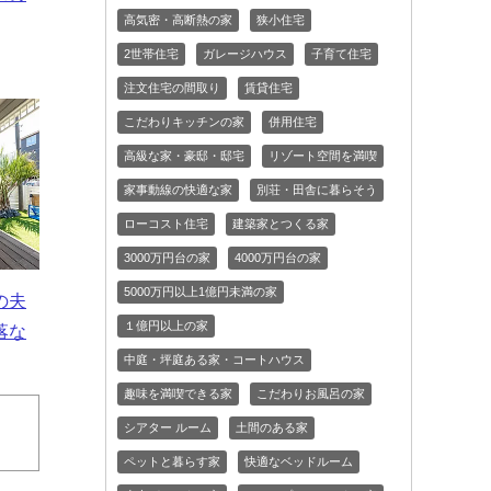
高気密・高断熱の家
狭小住宅
2世帯住宅
ガレージハウス
子育て住宅
注文住宅の間取り
賃貸住宅
こだわりキッチンの家
併用住宅
高級な家・豪邸・邸宅
リゾート空間を満喫
家事動線の快適な家
別荘・田舎に暮らそう
ローコスト住宅
建築家とつくる家
3000万円台の家
4000万円台の家
5000万円以上1億円未満の家
の夫
１億円以上の家
落な
中庭・坪庭ある家・コートハウス
趣味を満喫できる家
こだわりお風呂の家
シアター ルーム
土間のある家
ペットと暮らす家
快適なベッドルーム