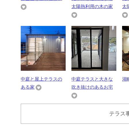
太陽熱利用の木の家
太
中庭と屋上テラスの
中庭テラスと大きな
湖
ある家
吹き抜けのあるお宅
テラス