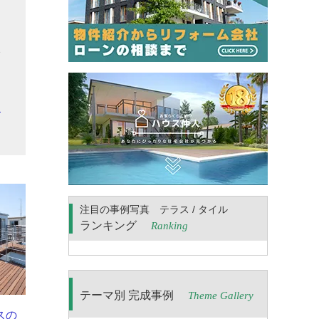
延
入
す
こ
望
注目の事例写真 テラス / タイル
ランキング
Ranking
テーマ別 完成事例
Theme Gallery
スの