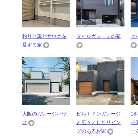
釣りと車とサウナを
タイルガレージの家
タ
愛する家
大阪のガレージハウ
ビルトインガレージ
1
ス
と広々としたリビン
小
グのあるお家
ーを