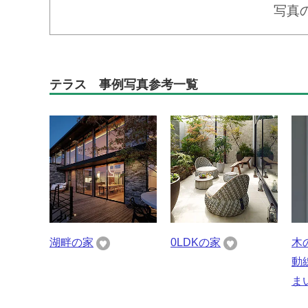
写真
テラス 事例写真参考一覧
湖畔の家
0LDKの家
木
動
ま