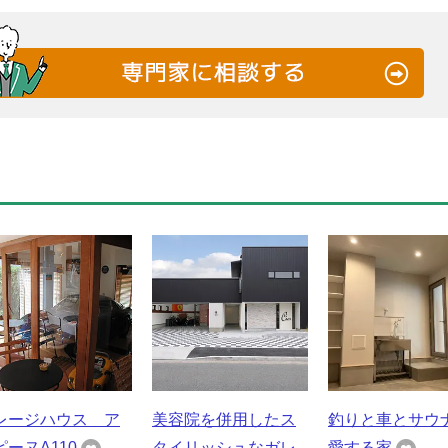
レージハウス ア
美容院を併用したス
釣りと車とサウ
ピーヌA110
タイリッシュなガレ
愛する家