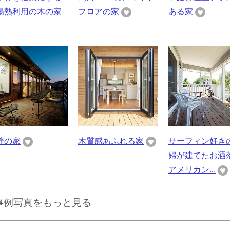
陽熱利用の木の家
フロアの家
ある家
畔の家
木質感あふれる家
サーフィン好き
婦が建てたお洒
アメリカン...
事例写真をもっと見る