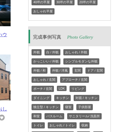
40坪の平屋
30坪の平屋
20坪の平屋
おしゃれ平屋
ハウ
完成事例写真
Photo Gallery
外観
白 / 外観
おしゃれ / 外観
かっこいい / 外観
シンプルモダンな外観
外観 / 和
外観 / 洋風
玄関
ドア / 玄関
おしゃれ / 玄関
アプローチ / 玄関
LDK
ポーチ / 玄関
リビング
ダイニング
キッチン
対面 / キッチン
独立型 / キッチン
寝室
子供部屋
おし
和室
バスルーム
サニタリール/ 洗面所
トイレ
おしゃれ / トイレ
収納