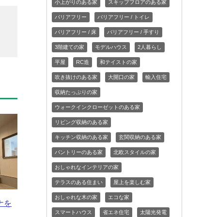
小上がりのある家
スキップフロアのある家
バリアフリー
バリアフリー / トイレ
バリアフリー / 床
バリアフリー / 手すり
3階建ての家
モデルハウス
2人暮らし
平屋
RC造
和テイストの家
吹き抜けのある家
大開口の家
輸入住宅
収納たっぷりの家
ウォークインクローゼットのある家
リビング収納のある家
キッチン収納のある家
玄関収納のある家
パントリーのある家
北欧スタイルの家
おしゃれなインテリアの家
テラスのある住まい
屋上を楽しむ家
おしゃれな木の家
エコな家
ナを
スマートハウス
省エネ住宅
太陽光発電