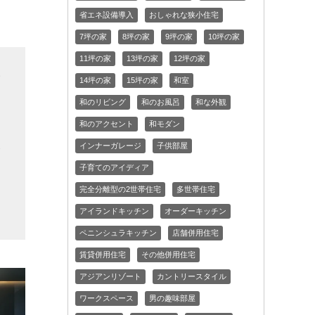
省エネ設備導入
おしゃれな狭小住宅
7坪の家
8坪の家
9坪の家
10坪の家
11坪の家
13坪の家
12坪の家
い
14坪の家
15坪の家
和室
そ
和のリビング
和のお風呂
和な外観
も
和のアクセント
和モダン
さ
インナーガレージ
子供部屋
簡
子育てのアイディア
、
完全分離型の2世帯住宅
多世帯住宅
も
アイランドキッチン
オーダーキッチン
ペニンシュラキッチン
店舗併用住宅
賃貸併用住宅
その他併用住宅
アジアンリゾート
カントリースタイル
ワークスペース
男の趣味部屋