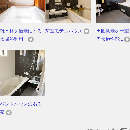
雑木林を借景にする
芽室モデルハウス
田園風景を一望
太陽熱利用...
る快適性能...
ペントハウスのある
家