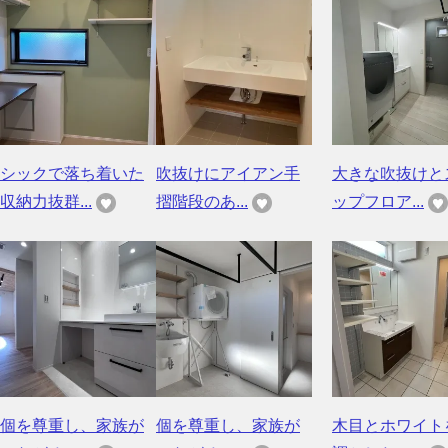
シックで落ち着いた
吹抜けにアイアン手
大きな吹抜けと
収納力抜群...
摺階段のあ...
ップフロア...
個を尊重し、家族が
個を尊重し、家族が
木目とホワイト