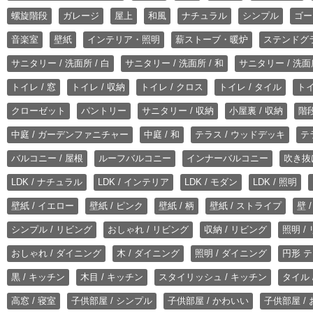
螺旋階段
ガレージ
屋上
和風
ナチュラル
シンプル
ゴー
音楽室
壁紙
インテリア・照明
薪ストーブ・暖炉
ステンドグ
サニタリー / 洗面所 / 白
サニタリー / 洗面所 / 和
サニタリー / 洗面所
トイレ / 窓
トイレ / 収納
トイレ / クロス
トイレ / タイル
トイ
クローゼット
パントリー
サニタリー / 収納
小屋裏 / 収納
階段
中庭 / ガーデンファニチャー
中庭 / 和
テラス / ウッドデッキ
テ
バルコニー / 屋根
ルーフバルコニー
インナーバルコニー
吹き抜
LDK / ナチュラル
LDK / インテリア
LDK / モダン
LDK / 照明
壁紙 / イエロー
壁紙 / ピンク
壁紙 / 柄
壁紙 / ストライプ
壁 
シンプル / リビング
おしゃれ / リビング
収納 / リビング
照明 /
おしゃれ / ダイニング
木 / ダイニング
照明 / ダイニング
円形 テ
黒 / キッチン
木目 / キッチン
スタイリッシュ / キッチン
タイル 
高窓 / 寝室
子供部屋 / シンプル
子供部屋 / かわいい
子供部屋 /