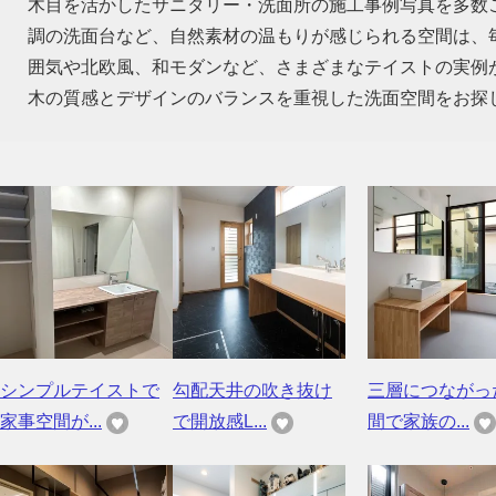
木目を活かしたサニタリー・洗面所の施工事例写真を多数
調の洗面台など、自然素材の温もりが感じられる空間は、
囲気や北欧風、和モダンなど、さまざまなテイストの実例
木の質感とデザインのバランスを重視した洗面空間をお探
シンプルテイストで
勾配天井の吹き抜け
三層につながっ
家事空間が...
で開放感L...
間で家族の...