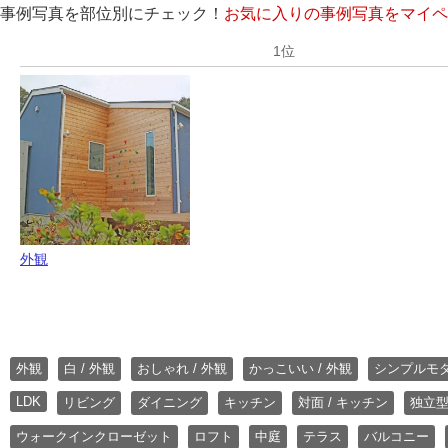
事例写真を部位別にチェック！
お気に入りの事例写真をマイペ
外観
外観
白 / 外観
おしゃれ / 外観
かっこいい / 外観
シンプルモ
LDK
リビング
ダイニング
キッチン
対面 / キッチン
独立型
ウォークインクローゼット
ロフト
中庭
テラス
バルコニー