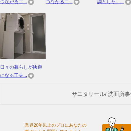
つながる二...
つながる二...
調とした、...
日々の暮らしが快適
になる工夫...
サニタリール/ 洗面所
業界20年以上のプロにあなたの