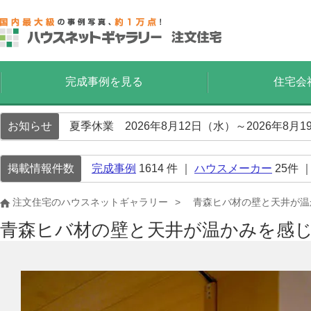
完成事例を見る
住宅会
お知らせ
夏季休業 2026年8月12日（水）～2026年8
掲載情報件数
完成事例
1614
件 ｜
ハウスメーカー
25
件 
注文住宅のハウスネットギャラリー
青森ヒバ材の壁と天井が温
青森ヒバ材の壁と天井が温かみを感