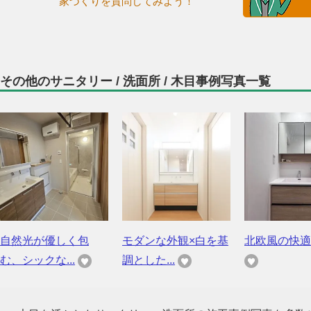
家づくりを質問してみよう！
その他のサニタリー / 洗面所 / 木目事例写真一覧
自然光が優しく包
モダンな外観×白を基
北欧風の快適
む、シックな...
調とした...