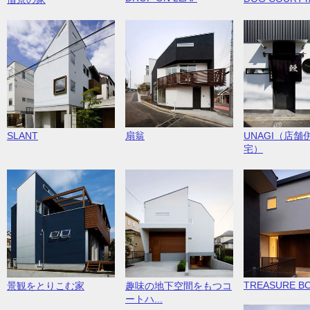
SLANT
扇翁
UNAGI（店舗
宅）
TREASURE B
景観をとりこむ家
趣味の地下空間をもつコ
ートハ...