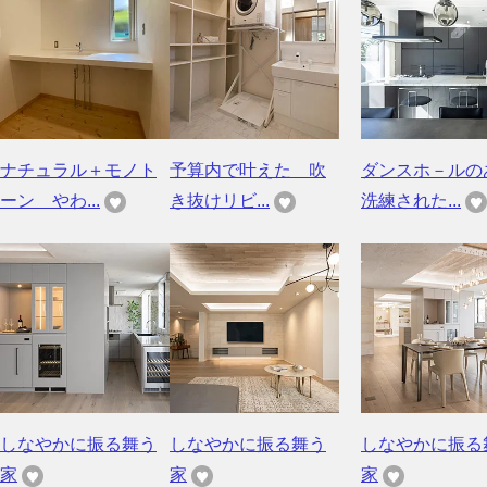
ナチュラル＋モノト
予算内で叶えた 吹
ダンスホ－ルの
ーン やわ...
き抜けリビ...
洗練された...
しなやかに振る舞う
しなやかに振る舞う
しなやかに振る
家
家
家