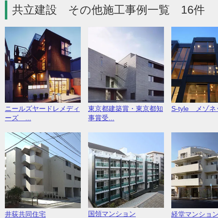
共立建設 その他施工事例一覧 16件
ニールズヤードレメディ
東京都建築賞・東京都知
S-tyle メゾ
ーズ ...
事賞受...
国領マンション
井荻共同住宅
経堂マンショ