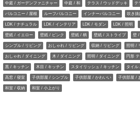
中庭 / ガーデンファニチャー
中庭 / 和
テラス / ウッドデッキ
テ
バルコニー / 屋根
ルーフバルコニー
インナーバルコニー
吹き抜
LDK / ナチュラル
LDK / インテリア
LDK / モダン
LDK / 照明
壁紙 / イエロー
壁紙 / ピンク
壁紙 / 柄
壁紙 / ストライプ
壁 
シンプル / リビング
おしゃれ / リビング
収納 / リビング
照明 /
おしゃれ / ダイニング
木 / ダイニング
照明 / ダイニング
円形 テ
黒 / キッチン
木目 / キッチン
スタイリッシュ / キッチン
タイル 
高窓 / 寝室
子供部屋 / シンプル
子供部屋 / かわいい
子供部屋 /
和室 / 収納
和室 / 小上がり