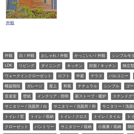
外観
外観
白 / 外観
おしゃれ / 外観
かっこいい / 外観
シンプルモ
LDK
リビング
ダイニング
キッチン
対面 / キッチン
独立型
ウォークインクローゼット
ロフト
中庭
テラス
バルコニー
螺旋階段
ガレージ
屋上
和風
ナチュラル
シンプル
ゴー
音楽室
壁紙
インテリア・照明
薪ストーブ・暖炉
ステンドグ
サニタリー / 洗面所 / 白
サニタリー / 洗面所 / 和
サニタリー / 洗面所
トイレ / 窓
トイレ / 収納
トイレ / クロス
トイレ / タイル
トイ
クローゼット
パントリー
サニタリー / 収納
小屋裏 / 収納
階段