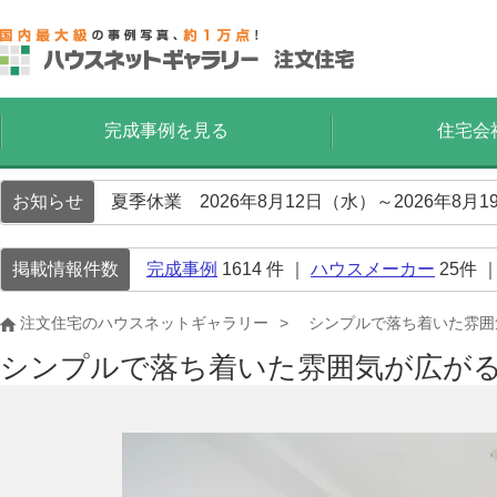
完成事例を見る
住宅会
お知らせ
夏季休業 2026年8月12日（水）～2026年8
掲載情報件数
完成事例
1614
件 ｜
ハウスメーカー
25
件 
注文住宅のハウスネットギャラリー
シンプルで落ち着いた雰囲
シンプルで落ち着いた雰囲気が広が