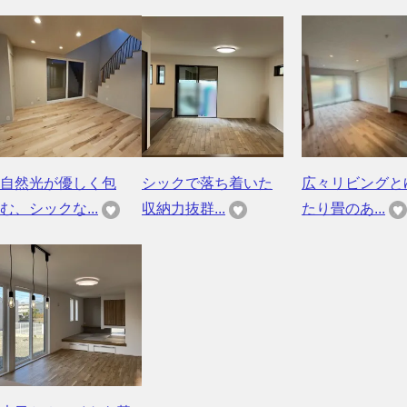
自然光が優しく包
シックで落ち着いた
広々リビングと
む、シックな...
収納力抜群...
たり畳のあ...