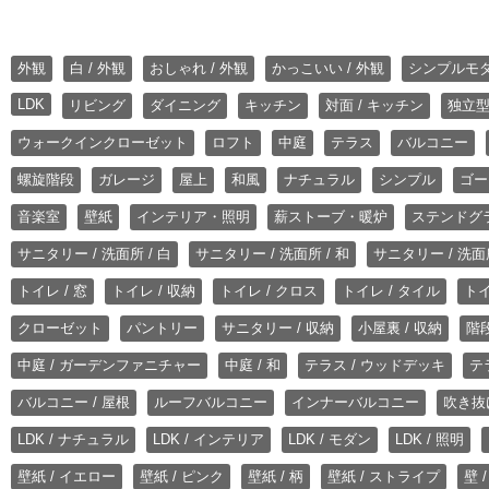
外観
白 / 外観
おしゃれ / 外観
かっこいい / 外観
シンプルモ
LDK
リビング
ダイニング
キッチン
対面 / キッチン
独立型
ウォークインクローゼット
ロフト
中庭
テラス
バルコニー
螺旋階段
ガレージ
屋上
和風
ナチュラル
シンプル
ゴー
音楽室
壁紙
インテリア・照明
薪ストーブ・暖炉
ステンドグ
サニタリー / 洗面所 / 白
サニタリー / 洗面所 / 和
サニタリー / 洗面所
トイレ / 窓
トイレ / 収納
トイレ / クロス
トイレ / タイル
トイ
クローゼット
パントリー
サニタリー / 収納
小屋裏 / 収納
階段
中庭 / ガーデンファニチャー
中庭 / 和
テラス / ウッドデッキ
テ
バルコニー / 屋根
ルーフバルコニー
インナーバルコニー
吹き抜
LDK / ナチュラル
LDK / インテリア
LDK / モダン
LDK / 照明
壁紙 / イエロー
壁紙 / ピンク
壁紙 / 柄
壁紙 / ストライプ
壁 