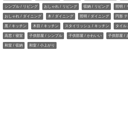
シンプル / リビング
おしゃれ / リビング
収納 / リビング
照明 /
おしゃれ / ダイニング
木 / ダイニング
照明 / ダイニング
円形 テ
黒 / キッチン
木目 / キッチン
スタイリッシュ / キッチン
タイル 
高窓 / 寝室
子供部屋 / シンプル
子供部屋 / かわいい
子供部屋 /
和室 / 収納
和室 / 小上がり