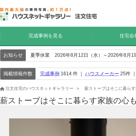
完成事例を見る
住宅会
お知らせ
夏季休業 2026年8月12日（水）～2026年8
掲載情報件数
完成事例
1614
件 ｜
ハウスメーカー
25
件 
注文住宅のハウスネットギャラリー
薪ストーブはそこに暮らす
薪ストーブはそこに暮らす家族の心