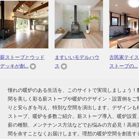
薪ストーブとウッド
ますいいモデルハウ
古民家テイス
デッキが創...
ス
ストーブの...
憧れの暖炉のある生活を、このサイトで実現しましょう！
間を美しく彩る薪ストーブや暖炉のデザイン・設置例をご
りと安らぎを与え、特別な空間を演出します。デザインも
ストーブ、暖炉を多数ご紹介。薪ストーブ導入、暖炉設置
薪の種類、メンテナンス方法などでお悩みの方必見！高画
間を余すことなくお届けします。理想の暖炉空間を創造す