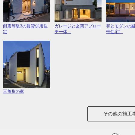
耐震等級3の賃貸併用住
ガレージと玄関アプロー
和とモダンの
宅
チ一体...
帯住宅）
三角形の家
その他の施工