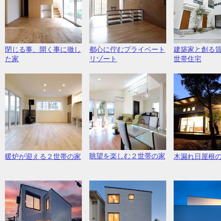
閉じる事、開く事に徹し
都心に佇むプライベート
建築家と創る
た家
リゾート
世帯住宅
眺望を楽しむ２世帯の家
暖炉が迎える２世帯の家
木漏れ日屋根