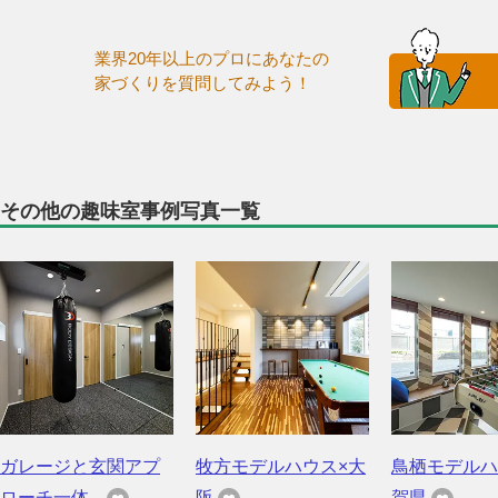
業界20年以上のプロにあなたの
家づくりを質問してみよう！
その他の趣味室事例写真一覧
ガレージと玄関アプ
牧方モデルハウス×大
鳥栖モデルハ
ローチ一体...
阪
賀県