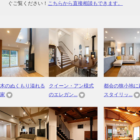
ぐご覧ください！
こちらから直接相談もできます。
木のぬくもり溢れる
クイーン・アン様式
都会の狭小地に
家
のエレガン...
スタイリッ...