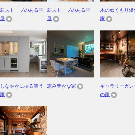
薪ストーブのある平
薪ストーブのある平
木のぬくもり溢
屋
屋
家
しなやかに振る舞う
恵み豊かな家
ギャラリーガレ
家
の家