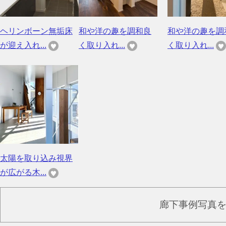
ヘリンボーン無垢床
和や洋の趣を調和良
和や洋の趣を調
が迎え入れ...
く取り入れ...
く取り入れ...
太陽を取り込み視界
が広がる木...
廊下事例写真