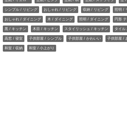
シンプル / リビング
おしゃれ / リビング
収納 / リビング
照明 /
おしゃれ / ダイニング
木 / ダイニング
照明 / ダイニング
円形 テ
黒 / キッチン
木目 / キッチン
スタイリッシュ / キッチン
タイル 
高窓 / 寝室
子供部屋 / シンプル
子供部屋 / かわいい
子供部屋 /
和室 / 収納
和室 / 小上がり