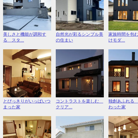
美しさと機能が調和す
自然光が彩るシンプル美
家族時間を包
る スタ...
の住まい
けモダ...
とびっきりがいっぱいつ
コントラストを楽しむ
独創あふれる
まった家
クリア...
わった家