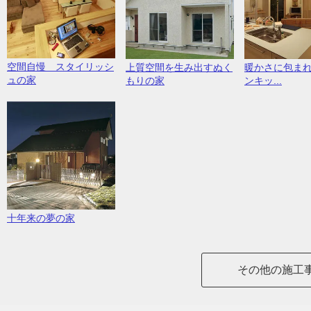
空間自慢 スタイリッシ
上質空間を生み出すぬく
暖かさに包ま
ュの家
もりの家
ンキッ...
十年来の夢の家
その他の施工