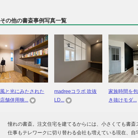
その他の書斎事例写真一覧
風と光にみたされた
madreeコラボ 吹抜
家族時間を包
店舗併用狭...
LD...
き抜けモダ...
憧れの書斎。注文住宅を建てるからには、小さくても書斎
仕事もテレワークに切り替わる会社も増えている現在、自