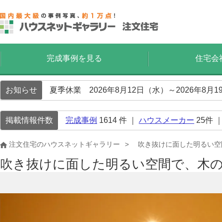
完成事例を見る
住宅会
お知らせ
夏季休業 2026年8月12日（水）～2026年8
掲載情報件数
完成事例
1614
件 ｜
ハウスメーカー
25
件 
注文住宅のハウスネットギャラリー
吹き抜けに面した明るい空
吹き抜けに面した明るい空間で、木