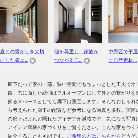
庭との繋がりを大切
個を尊重し、家族が
中野区で平屋
にした省エ...
つながる二...
す自然素材...
廊下だって家の一部。狭い空間でもちょっとした工夫でオ
徴。窓に面した縁側はフルオープンにして外との繋がりを
飾るスぺースとしても廊下は重宝します。そんなおしゃれ
ら考えられた廊下の配置など参考になる写真も多数。実際
の廊下だけれど隠れたアイデアが満載です。気になる写真
アイデア満載の家づくりをご覧ください。こんな家をつく
紹介することも可能です。
ご希望の方はこちらから
どうぞ