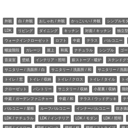
外観
白 / 外観
おしゃれ / 外観
かっこいい / 外観
シンプルモ
LDK
リビング
ダイニング
キッチン
対面 / キッチン
独立型
ウォークインクローゼット
ロフト
中庭
テラス
バルコニー
螺旋階段
ガレージ
屋上
和風
ナチュラル
シンプル
ゴー
音楽室
壁紙
インテリア・照明
薪ストーブ・暖炉
ステンドグ
サニタリー / 洗面所 / 白
サニタリー / 洗面所 / 和
サニタリー / 洗面所
トイレ / 窓
トイレ / 収納
トイレ / クロス
トイレ / タイル
トイ
クローゼット
パントリー
サニタリー / 収納
小屋裏 / 収納
階段
中庭 / ガーデンファニチャー
中庭 / 和
テラス / ウッドデッキ
テ
バルコニー / 屋根
ルーフバルコニー
インナーバルコニー
吹き抜
LDK / ナチュラル
LDK / インテリア
LDK / モダン
LDK / 照明
壁紙 / イエロー
壁紙 / ピンク
壁紙 / 柄
壁紙 / ストライプ
壁 