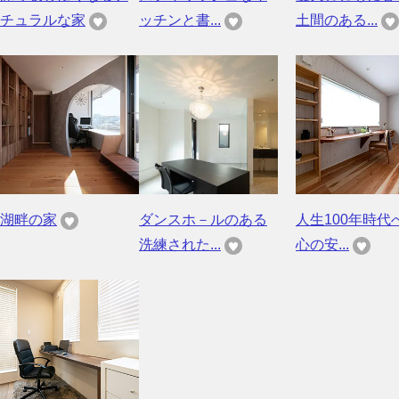
チュラルな家
ッチンと書...
土間のある...
湖畔の家
ダンスホ－ルのある
人生100年時代
洗練された...
心の安...