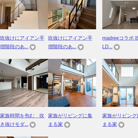
吹抜けにアイアン手
吹抜けにアイアン手
madreeコラボ 
摺階段のあ...
摺階段のあ...
LD...
家族時間を包む 吹
家族がリビングに集
家族がリビング
き抜けモダ...
まる家
まる家