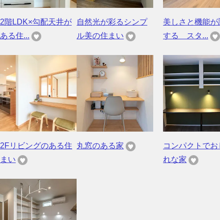
2階LDK×勾配天井が
自然光が彩るシンプ
美しさと機能が
ある住...
ル美の住まい
する スタ...
2Fリビングのある住
丸窓のある家
コンパクトでお
まい
れな家