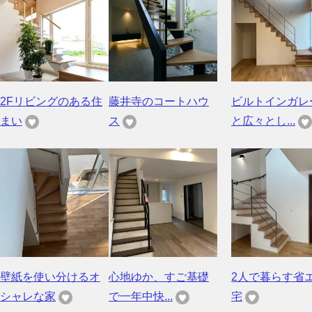
2Fリビングのある住
藤井寺のコートハウ
ビルトインガレ
まい
ス
と広々とし...
壁紙を使い分けるオ
心地ゆか、すご基礎
2人で暮らす省
シャレな家
で一年中快...
宅