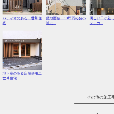
パティオのある二世帯住
敷地面積 13坪弱の狭小
明るい日が差
宅
地に...
ンチカ...
地下室のある店舗併用二
世帯住宅
その他の施工