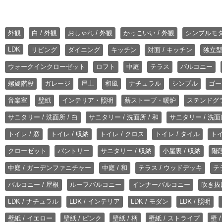
外観
白 / 外観
おしゃれ / 外観
かっこいい / 外観
シンプルモ
LDK
リビング
ダイニング
キッチン
対面 / キッチン
独立型
ウォークインクローゼット
ロフト
中庭
テラス
バルコニー
螺旋階段
ガレージ
屋上
和風
ナチュラル
シンプル
ゴー
音楽室
壁紙
インテリア・照明
薪ストーブ・暖炉
ステンドグ
サニタリー / 洗面所 / 白
サニタリー / 洗面所 / 和
サニタリー / 洗面所
トイレ / 窓
トイレ / 収納
トイレ / クロス
トイレ / タイル
トイ
クローゼット
パントリー
サニタリー / 収納
小屋裏 / 収納
階段
中庭 / ガーデンファニチャー
中庭 / 和
テラス / ウッドデッキ
テ
バルコニー / 屋根
ルーフバルコニー
インナーバルコニー
吹き抜
LDK / ナチュラル
LDK / インテリア
LDK / モダン
LDK / 照明
壁紙 / イエロー
壁紙 / ピンク
壁紙 / 柄
壁紙 / ストライプ
壁 