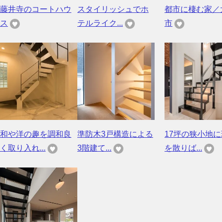
藤井寺のコートハウ
スタイリッシュでホ
都市に棲む家／
ス
テルライク...
市
和や洋の趣を調和良
準防木3戸構造による
17坪の狭小地
く取り入れ...
3階建て...
を散りば...