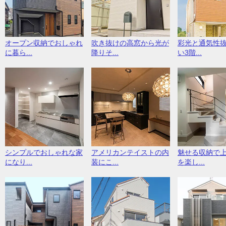
オープン収納でおしゃれ
吹き抜けの高窓から光が
彩光と通気性
に暮ら...
降りそ...
い3階...
シンプルでおしゃれな家
アメリカンテイストの内
魅せる収納で
になり...
装にこ...
を楽し...