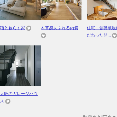
猫と暮らす家
木質感あふれる内装
住宅 音響環境
だわった開...
大阪のガレージハウ
ス