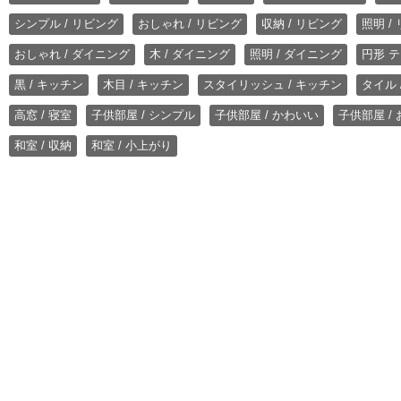
シンプル / リビング
おしゃれ / リビング
収納 / リビング
照明 /
おしゃれ / ダイニング
木 / ダイニング
照明 / ダイニング
円形 テ
黒 / キッチン
木目 / キッチン
スタイリッシュ / キッチン
タイル 
高窓 / 寝室
子供部屋 / シンプル
子供部屋 / かわいい
子供部屋 /
和室 / 収納
和室 / 小上がり