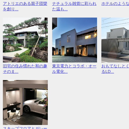
アトリエのある親子団欒
ナチュラル雑貨に彩られ
ホテルのよう
を創り...
た温も...
旧宅の住み慣れた和の趣
東京電力とコラボ・オー
おもてなしと
そのま...
ル電化...
るLD...
スキップフロアとガレー