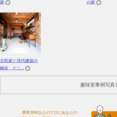
家
の家
古民家と現代建築の
融合 どこ...
趣味室事例写真
業界20年以上のプロにあなたの