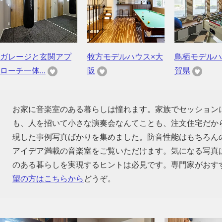
ガレージと玄関アプ
牧方モデルハウス×大
鳥栖モデルハ
ローチ一体...
阪
賀県
お家に音楽室のある暮らしは憧れます。家族でセッション
も、人を招いて小さな演奏会なんてことも、注文住宅だか
現した事例写真ばかりを集めました。防音性能はもちろん
アイデア満載の音楽室をご覧いただけます。気になる写真
のある暮らしを実現するヒントは必見です。専門家がおす
望の方はこちらから
どうぞ。