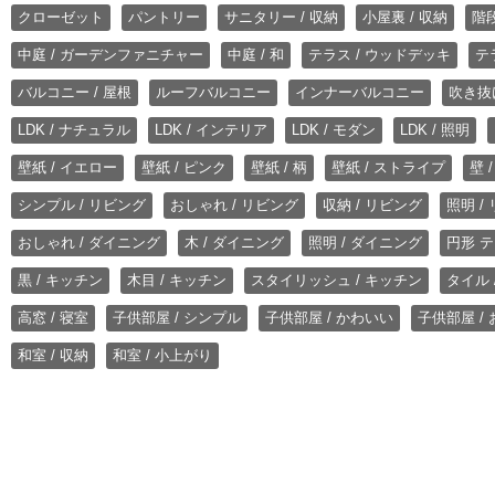
クローゼット
パントリー
サニタリー / 収納
小屋裏 / 収納
階段
中庭 / ガーデンファニチャー
中庭 / 和
テラス / ウッドデッキ
テ
バルコニー / 屋根
ルーフバルコニー
インナーバルコニー
吹き抜
LDK / ナチュラル
LDK / インテリア
LDK / モダン
LDK / 照明
壁紙 / イエロー
壁紙 / ピンク
壁紙 / 柄
壁紙 / ストライプ
壁 
シンプル / リビング
おしゃれ / リビング
収納 / リビング
照明 /
おしゃれ / ダイニング
木 / ダイニング
照明 / ダイニング
円形 テ
黒 / キッチン
木目 / キッチン
スタイリッシュ / キッチン
タイル 
高窓 / 寝室
子供部屋 / シンプル
子供部屋 / かわいい
子供部屋 /
和室 / 収納
和室 / 小上がり