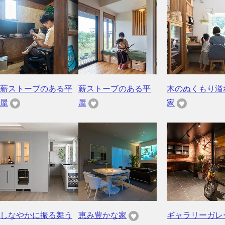
薪ストーブのある平
薪ストーブのある平
木のぬくもり溢
屋
屋
家
しなやかに振る舞う
恵み豊かな家
ギャラリーガレ