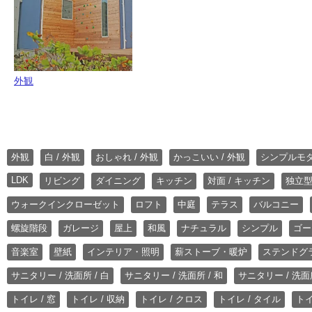
外観
外観
白 / 外観
おしゃれ / 外観
かっこいい / 外観
シンプルモ
LDK
リビング
ダイニング
キッチン
対面 / キッチン
独立型
ウォークインクローゼット
ロフト
中庭
テラス
バルコニー
螺旋階段
ガレージ
屋上
和風
ナチュラル
シンプル
ゴー
音楽室
壁紙
インテリア・照明
薪ストーブ・暖炉
ステンドグ
サニタリー / 洗面所 / 白
サニタリー / 洗面所 / 和
サニタリー / 洗面所
トイレ / 窓
トイレ / 収納
トイレ / クロス
トイレ / タイル
トイ