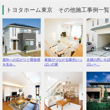
トヨタホーム東京 その他施工事例一覧
屋外への広がりと開放感
家族がつながる陽光いっ
夫婦の思いを
を生み...
ぱいの家
ガレー...