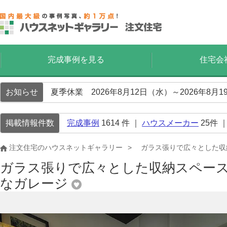
完成事例を見る
住宅会
お知らせ
夏季休業 2026年8月12日（水）～2026年8
掲載情報件数
完成事例
1614
件 ｜
ハウスメーカー
25
件 
注文住宅のハウスネットギャラリー
ガラス張りで広々とした収
ガラス張りで広々とした収納スペー
なガレージ