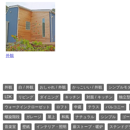
外観
外観
白 / 外観
おしゃれ / 外観
かっこいい / 外観
シンプルモ
LDK
リビング
ダイニング
キッチン
対面 / キッチン
独立型
ウォークインクローゼット
ロフト
中庭
テラス
バルコニー
螺旋階段
ガレージ
屋上
和風
ナチュラル
シンプル
ゴー
音楽室
壁紙
インテリア・照明
薪ストーブ・暖炉
ステンドグ