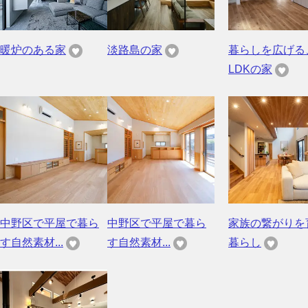
暖炉のある家
淡路島の家
暮らしを広げる
LDKの家
中野区で平屋で暮ら
中野区で平屋で暮ら
家族の繋がりを
す自然素材...
す自然素材...
暮らし