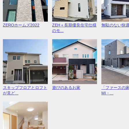
ZEROホームズ2022
ZEH＋長期優良住宅仕様
無駄のない快
のモ...
スキップフロアとロフト
遊びのあるお家
「ファースの家
が見ど...
MI・...