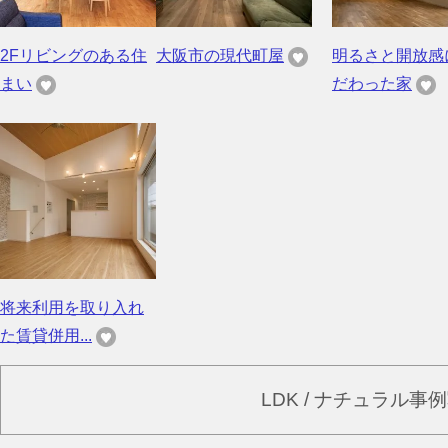
2Fリビングのある住
大阪市の現代町屋
明るさと開放感
まい
だわった家
将来利用を取り入れ
た賃貸併用...
LDK / ナチュラル