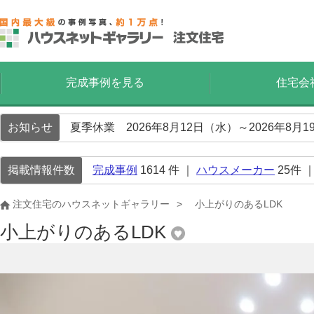
完成事例を見る
住宅会
お知らせ
夏季休業 2026年8月12日（水）～2026年8
掲載情報件数
完成事例
1614
件 ｜
ハウスメーカー
25
件 
注文住宅のハウスネットギャラリー
小上がりのあるLDK
小上がりのあるLDK