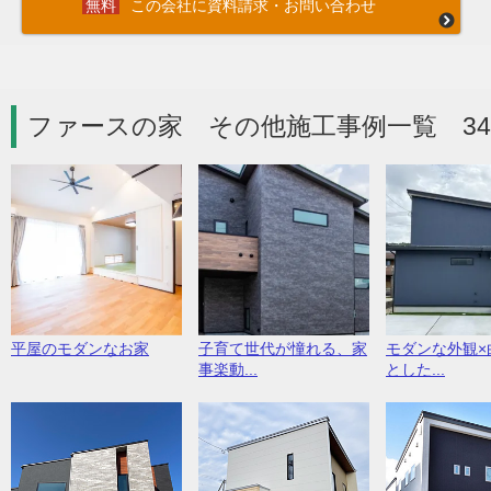
この会社に資料請求・お問い合わせ
ファースの家 その他施工事例一覧 3
平屋のモダンなお家
子育て世代が憧れる、家
モダンな外観×
事楽動...
とした...