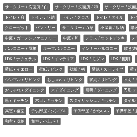
サニタリー / 洗面所 / 白
サニタリー / 洗面所 / 和
サニタリー / 洗面所
トイレ / 窓
トイレ / 収納
トイレ / クロス
トイレ / タイル
トイ
クローゼット
パントリー
サニタリー / 収納
小屋裏 / 収納
階段
中庭 / ガーデンファニチャー
中庭 / 和
テラス / ウッドデッキ
テ
バルコニー / 屋根
ルーフバルコニー
インナーバルコニー
吹き抜
LDK / ナチュラル
LDK / インテリア
LDK / モダン
LDK / 照明
壁紙 / イエロー
壁紙 / ピンク
壁紙 / 柄
壁紙 / ストライプ
壁 
シンプル / リビング
おしゃれ / リビング
収納 / リビング
照明 /
おしゃれ / ダイニング
木 / ダイニング
照明 / ダイニング
円形 テ
黒 / キッチン
木目 / キッチン
スタイリッシュ / キッチン
タイル 
高窓 / 寝室
子供部屋 / シンプル
子供部屋 / かわいい
子供部屋 /
和室 / 収納
和室 / 小上がり