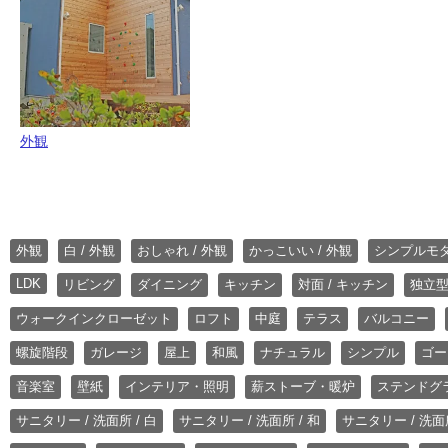
外観
外観
白 / 外観
おしゃれ / 外観
かっこいい / 外観
シンプルモ
LDK
リビング
ダイニング
キッチン
対面 / キッチン
独立型
ウォークインクローゼット
ロフト
中庭
テラス
バルコニー
螺旋階段
ガレージ
屋上
和風
ナチュラル
シンプル
ゴー
音楽室
壁紙
インテリア・照明
薪ストーブ・暖炉
ステンドグ
サニタリー / 洗面所 / 白
サニタリー / 洗面所 / 和
サニタリー / 洗面所