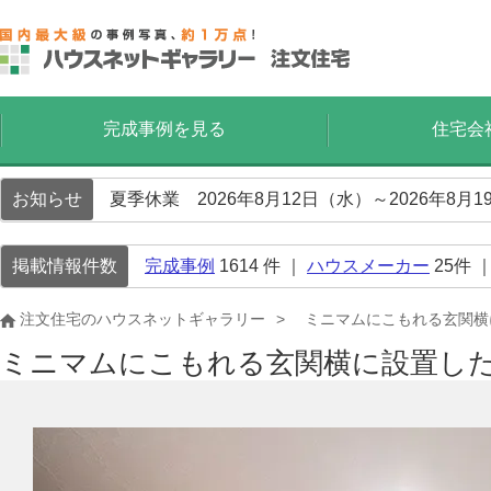
完成事例を見る
住宅会
お知らせ
夏季休業 2026年8月12日（水）～2026年8
掲載情報件数
完成事例
1614
件 ｜
ハウスメーカー
25
件 
注文住宅のハウスネットギャラリー
ミニマムにこもれる玄関横
ミニマムにこもれる玄関横に設置し