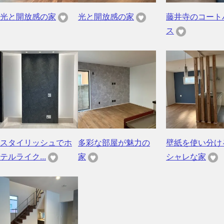
光と開放感の家
光と開放感の家
藤井寺のコート
ス
スタイリッシュでホ
多彩な部屋が魅力の
壁紙を使い分け
テルライク...
家
シャレな家