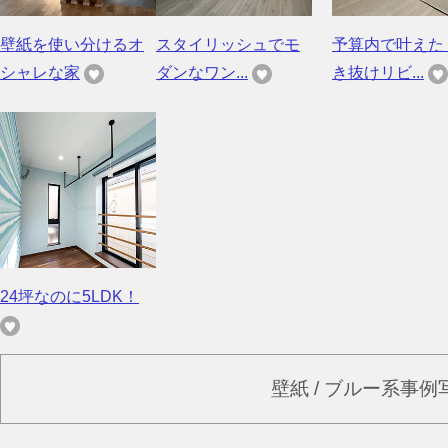
壁紙を使い分けるオ
スタイリッシュでモ
予算内で叶えた
シャレな家
ダンなワン...
き抜けリビ...
24坪なのに5LDK！
壁紙 / ブルー系事