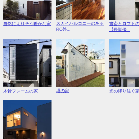
スカイバルコニーのある
自然によりそう暖かな家
書斎とロフト
RC外...
【長期優...
塔の家
木骨フレームの家
光の降り注ぐ