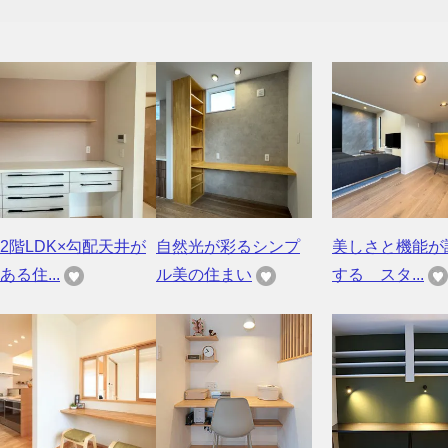
2階LDK×勾配天井が
自然光が彩るシンプ
美しさと機能が
ある住...
ル美の住まい
する スタ...