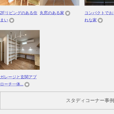
2Fリビングのある住
丸窓のある家
コンパクトでお
まい
れな家
ガレージと玄関アプ
ローチ一体...
スタディコーナー事