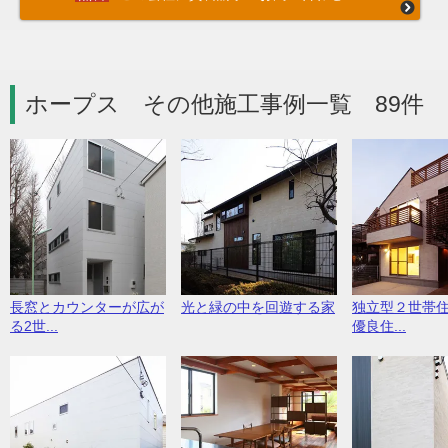
ホープス その他施工事例一覧 89件
長窓とカウンターが広が
光と緑の中を回遊する家
独立型２世帯
る2世...
優良住...