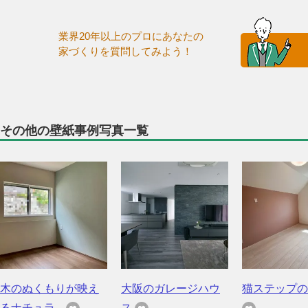
業界20年以上のプロにあなたの
家づくりを質問してみよう！
その他の壁紙事例写真一覧
木のぬくもりが映え
大阪のガレージハウ
猫ステップの
るナチュラ...
ス