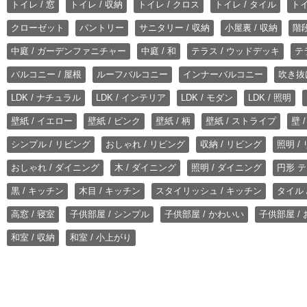
トイレ / 窓
トイレ / 収納
トイレ / クロス
トイレ / タイル
トイ
クローゼット
パントリー
サニタリー / 収納
小屋裏 / 収納
階段
中庭 / ガーデンファニチャー
中庭 / 和
テラス / ウッドデッキ
テ
バルコニー / 屋根
ルーフバルコニー
インナーバルコニー
吹き抜
LDK / ナチュラル
LDK / インテリア
LDK / モダン
LDK / 照明
壁紙 / イエロー
壁紙 / ピンク
壁紙 / 柄
壁紙 / ストライプ
壁 
シンプル / リビング
おしゃれ / リビング
収納 / リビング
照明 /
おしゃれ / ダイニング
木 / ダイニング
照明 / ダイニング
円形 テ
黒 / キッチン
木目 / キッチン
スタイリッシュ / キッチン
タイル 
高窓 / 寝室
子供部屋 / シンプル
子供部屋 / かわいい
子供部屋 /
和室 / 収納
和室 / 小上がり