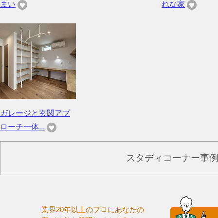
まい
れな家
ガレージと玄関アプ
ローチ一体...
スタディコーナー事
業界20年以上のプロにあなたの