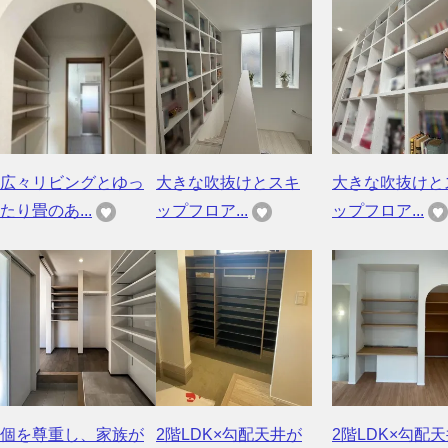
広々リビングとゆっ
大きな吹抜けとスキ
大きな吹抜けと
たり畳のあ...
ップフロア...
ップフロア...
個を尊重し、家族が
2階LDK×勾配天井が
2階LDK×勾配