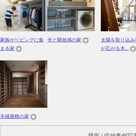
家族がリビングに集
光と開放感の家
太陽を取り込み
まる家
が広がる木...
夫婦屋根の家
壁面 / 収納事例