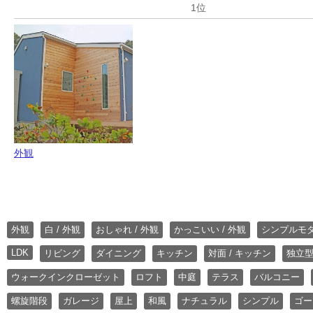
外観
外観
白 / 外観
おしゃれ / 外観
かっこいい / 外観
シンプルモ
LDK
リビング
ダイニング
キッチン
対面 / キッチン
独立型
ウォークインクローゼット
ロフト
中庭
テラス
バルコニー
螺旋階段
ガレージ
屋上
和風
ナチュラル
シンプル
ゴー