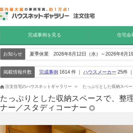
完成事例を見る
住宅会
お知らせ
夏季休業 2026年8月12日（水）～2026年8
掲載情報件数
完成事例
1614
件 ｜
ハウスメーカー
25
件 
注文住宅のハウスネットギャラリー
たっぷりとした収納スペー
たっぷりとした収納スペースで、整
ナー／スタディコーナー