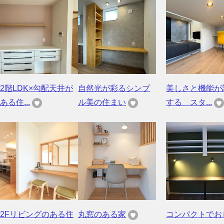
2階LDK×勾配天井が
自然光が彩るシンプ
美しさと機能が
ある住...
ル美の住まい
する スタ...
2Fリビングのある住
丸窓のある家
コンパクトでお