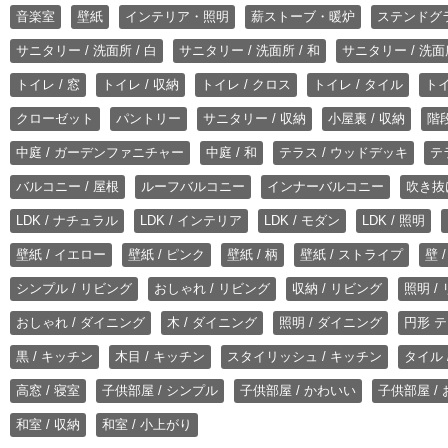
音楽室
壁紙
インテリア・照明
薪ストーブ・暖炉
ステンドグ
サニタリー / 洗面所 / 白
サニタリー / 洗面所 / 和
サニタリー / 洗面所
トイレ / 窓
トイレ / 収納
トイレ / クロス
トイレ / タイル
トイ
クローゼット
パントリー
サニタリー / 収納
小屋裏 / 収納
階段
中庭 / ガーデンファニチャー
中庭 / 和
テラス / ウッドデッキ
テ
バルコニー / 屋根
ルーフバルコニー
インナーバルコニー
吹き抜
LDK / ナチュラル
LDK / インテリア
LDK / モダン
LDK / 照明
壁紙 / イエロー
壁紙 / ピンク
壁紙 / 柄
壁紙 / ストライプ
壁 
シンプル / リビング
おしゃれ / リビング
収納 / リビング
照明 /
おしゃれ / ダイニング
木 / ダイニング
照明 / ダイニング
円形 テ
黒 / キッチン
木目 / キッチン
スタイリッシュ / キッチン
タイル 
高窓 / 寝室
子供部屋 / シンプル
子供部屋 / かわいい
子供部屋 /
和室 / 収納
和室 / 小上がり