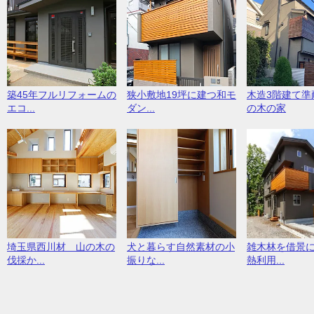
築45年フルリフォームの
狭小敷地19坪に建つ和モ
木造3階建て準
エコ...
ダン...
の木の家
埼玉県西川材 山の木の
犬と暮らす自然素材の小
雑木林を借景
伐採か...
振りな...
熱利用...