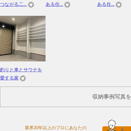
つながる二...
ある住...
ある住...
釣りと車とサウナを
愛する家
収納事例写真
業界20年以上のプロにあなたの