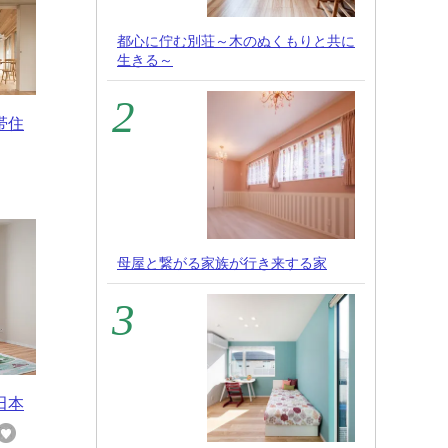
都心に佇む別荘～木のぬくもりと共に
生きる～
帯住
母屋と繋がる家族が行き来する家
田本