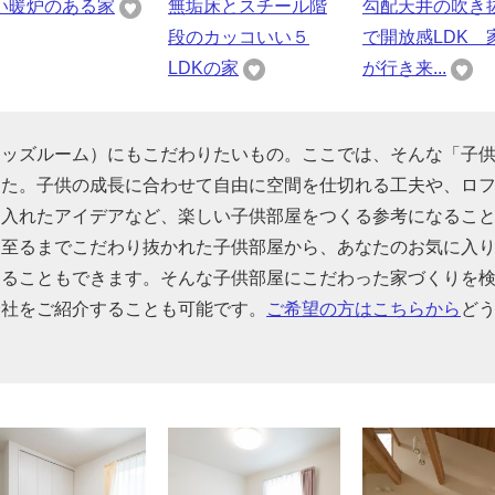
い暖炉のある家
無垢床とスチール階
勾配天井の吹き
段のカッコいい５
で開放感LDK 
LDKの家
が行き来...
キッズルーム）にもこだわりたいもの。ここでは、そんな「子
した。子供の成長に合わせて自由に空間を仕切れる工夫や、ロ
り入れたアイデアなど、楽しい子供部屋をつくる参考になるこ
に至るまでこだわり抜かれた子供部屋から、あなたのお気に入
することもできます。そんな子供部屋にこだわった家づくりを
会社をご紹介することも可能です。
ご希望の方はこちらから
ど