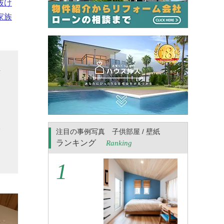
抜け
家族
供
フ
と
り
検
注目の事例写真 子供部屋 / 壁紙
う
ランキング
Ranking