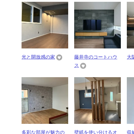
光と開放感の家
藤井寺のコートハウ
大
ス
多彩な部屋が魅力の
壁紙を使い分けるオ
収