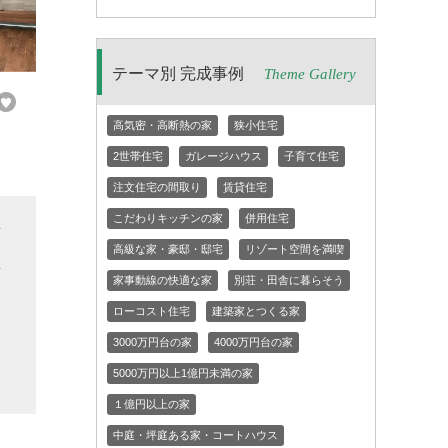
テーマ別 完成事例
Theme Gallery
高気密・高断熱の家
狭小住宅
2世帯住宅
ガレージハウス
子育て住宅
注文住宅の間取り
賃貸住宅
こだわりキッチンの家
併用住宅
変
高級な家・豪邸・邸宅
リゾート空間を満喫
屋
家事動線の快適な家
別荘・田舎に暮らそう
な
ローコスト住宅
建築家とつくる家
家
3000万円台の家
4000万円台の家
と
5000万円以上1億円未満の家
１億円以上の家
中庭・坪庭ある家・コートハウス