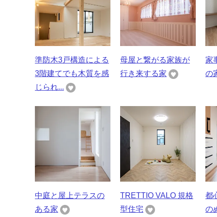
準防木3戸構造による
母屋と繋がる家族が
家
3階建てでも木質を感
行き来する家
の
じられ...
中庭と屋上テラスの
TRETTIO VALO 規格
都
ある家
型住宅
の