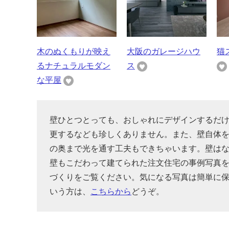
木のぬくもりが映え
大阪のガレージハウ
猫
るナチュラルモダン
ス
な平屋
壁ひとつとっても、おしゃれにデザインするだ
更するなども珍しくありません。また、壁自体
の奥まで光を通す工夫もできちゃいます。壁は
壁もこだわって建てられた注文住宅の事例写真
づくりをご覧ください。気になる写真は簡単に
いう方は、
こちらから
どうぞ。