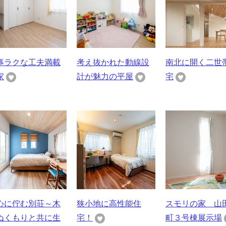
事ラクな工夫満載
考え抜かれた動線設
南北に開く二世
家
計が魅力の平屋
宅
心に佇む別荘～木
狭小地に高性能住
スモリの家 山
ぬくもりと共に生
宅！
町３号棟展示場