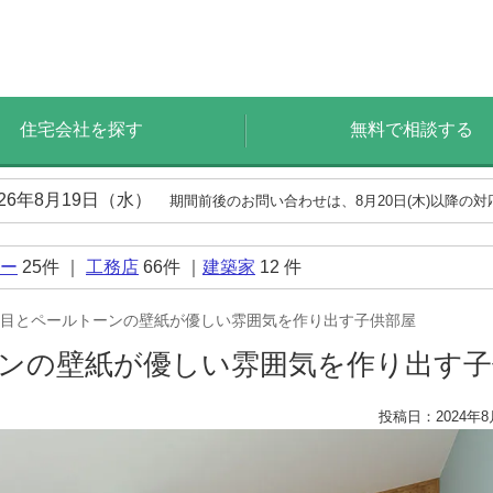
住宅会社を探す
無料で相談する
026年8月19日（水）
期間前後のお問い合わせは、8月20日(木)以降の
ー
25
件 ｜
工務店
66
件 ｜
建築家
12
件
目とペールトーンの壁紙が優しい雰囲気を作り出す子供部屋
ンの壁紙が優しい雰囲気を作り出す
投稿日：2024年8