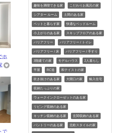
趣味を満喫できる家
こだわりお風呂の家
シアター ルーム
土間のある家
ペットと暮らす家
快適なベッドルーム
小上がりのある家
スキップフロアのある家
バリアフリー
バリアフリー / トイレ
バリアフリー / 床
バリアフリー / 手すり
でホ
3階建ての家
モデルハウス
2人暮らし
家
平屋
RC造
和テイストの家
吹き抜けのある家
大開口の家
輸入住宅
収納たっぷりの家
ウォークインクローゼットのある家
リビング収納のある家
キッチン収納のある家
玄関収納のある家
パントリーのある家
北欧スタイルの家
トで