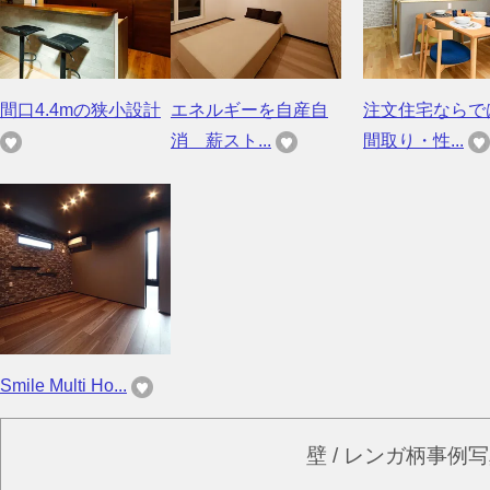
間口4.4mの狭小設計
エネルギーを自産自
注文住宅ならで
消 薪スト...
間取り・性...
Smile Multi Ho...
壁 / レンガ柄事例