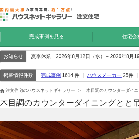
完成事例を見る
住宅会
お知らせ
夏季休業 2026年8月12日（水）～2026年8
掲載情報件数
完成事例
1614
件 ｜
ハウスメーカー
25
件 
注文住宅のハウスネットギャラリー
木目調のカウンターダイニ
木目調のカウンターダイニングとと