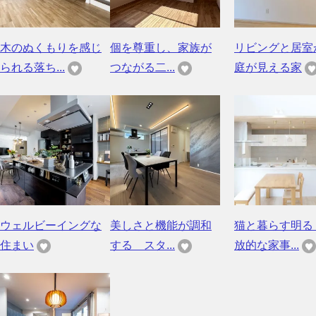
木のぬくもりを感じ
個を尊重し、家族が
リビングと居室
られる落ち...
つながる二...
庭が見える家
ウェルビーイングな
美しさと機能が調和
猫と暮らす明る
住まい
する スタ...
放的な家事...