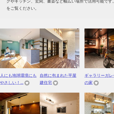
グやキッチン、玄関、書斎など幅広い場所で活用可能です
をご覧ください。
人にも地球環境にも
自然に包まれた平屋
ギャラリーガレ
やさしい！...
建住宅
の家