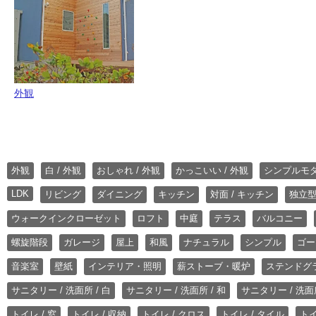
外観
外観
白 / 外観
おしゃれ / 外観
かっこいい / 外観
シンプルモ
LDK
リビング
ダイニング
キッチン
対面 / キッチン
独立型
ウォークインクローゼット
ロフト
中庭
テラス
バルコニー
螺旋階段
ガレージ
屋上
和風
ナチュラル
シンプル
ゴー
音楽室
壁紙
インテリア・照明
薪ストーブ・暖炉
ステンドグ
サニタリー / 洗面所 / 白
サニタリー / 洗面所 / 和
サニタリー / 洗面所
トイレ / 窓
トイレ / 収納
トイレ / クロス
トイレ / タイル
トイ