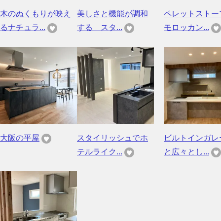
木のぬくもりが映え
美しさと機能が調和
ペレットストー
るナチュラ...
する スタ...
モロッカン...
大阪の平屋
スタイリッシュでホ
ビルトインガレ
テルライク...
と広々とし...