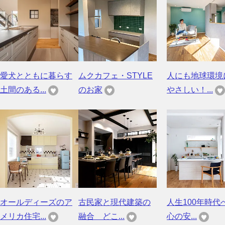
愛犬とともに暮らす
ムクカフェ・STYLE
人にも地球環境
土間のある...
のお家
やさしい！...
オールディーズのア
古民家と現代建築の
人生100年時代
メリカ住宅...
融合 どこ...
心の安...