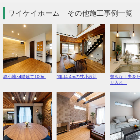
ワイケイホーム その他施工事例一覧 
狭小地×4階建て100m
間口4.4mの狭小設計
贅沢な工夫を
り入れ...