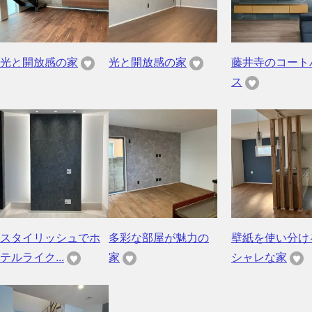
光と開放感の家
光と開放感の家
藤井寺のコート
ス
スタイリッシュでホ
多彩な部屋が魅力の
壁紙を使い分け
テルライク...
家
シャレな家