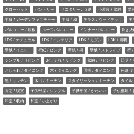
クローゼット
パントリー
サニタリー / 収納
小屋裏 / 収納
階段
中庭 / ガーデンファニチャー
中庭 / 和
テラス / ウッドデッキ
テ
バルコニー / 屋根
ルーフバルコニー
インナーバルコニー
吹き抜
LDK / ナチュラル
LDK / インテリア
LDK / モダン
LDK / 照明
壁紙 / イエロー
壁紙 / ピンク
壁紙 / 柄
壁紙 / ストライプ
壁 
シンプル / リビング
おしゃれ / リビング
収納 / リビング
照明 /
おしゃれ / ダイニング
木 / ダイニング
照明 / ダイニング
円形 テ
黒 / キッチン
木目 / キッチン
スタイリッシュ / キッチン
タイル 
高窓 / 寝室
子供部屋 / シンプル
子供部屋 / かわいい
子供部屋 /
和室 / 収納
和室 / 小上がり