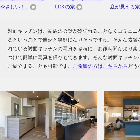
やさしい！...
LDKの家
庭が見える家
対面キッチンは、家族の会話が途切れることなくコミュニ
るということで自然と笑顔になりそうですね。そんな素敵
れている対面キッチンの写真を参考に、お家時間がより楽
つけて簡単に写真を保存もできます。そんな対面キッチン
ご紹介することも可能です。
ご希望の方はこちらから
どう