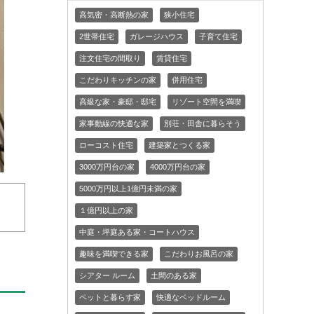
高気密・高断熱の家
狭小住宅
2世帯住宅
ガレージハウス
子育て住宅
注文住宅の間取り
賃貸住宅
こだわりキッチンの家
併用住宅
高級な家・豪邸・邸宅
リゾート空間を満喫
家事動線の快適な家
別荘・田舎に暮らそう
ローコスト住宅
建築家とつくる家
3000万円台の家
4000万円台の家
5000万円以上1億円未満の家
１億円以上の家
中庭・坪庭ある家・コートハウス
趣味を満喫できる家
こだわりお風呂の家
シアター ルーム
土間のある家
ペットと暮らす家
快適なベッドルーム