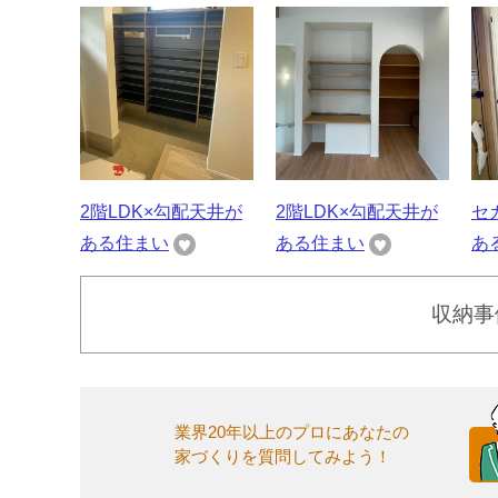
2階LDK×勾配天井が
2階LDK×勾配天井が
セ
ある住まい
ある住まい
あ
収納事
業界20年以上のプロにあなたの
家づくりを質問してみよう！