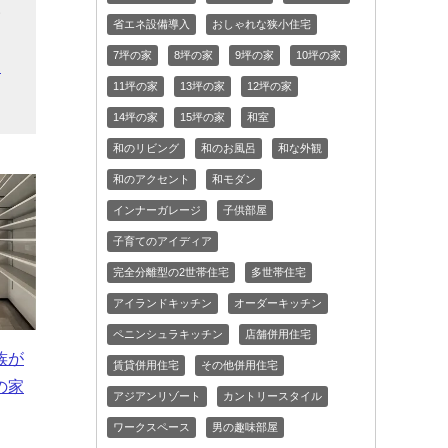
い
省エネ設備導入
おしゃれな狭小住宅
り
7坪の家
8坪の家
9坪の家
10坪の家
ら
11坪の家
13坪の家
12坪の家
14坪の家
15坪の家
和室
和のリビング
和のお風呂
和な外観
和のアクセント
和モダン
インナーガレージ
子供部屋
子育てのアイディア
完全分離型の2世帯住宅
多世帯住宅
アイランドキッチン
オーダーキッチン
ペニンシュラキッチン
店舗併用住宅
族が
賃貸併用住宅
その他併用住宅
の家
アジアンリゾート
カントリースタイル
ワークスペース
男の趣味部屋