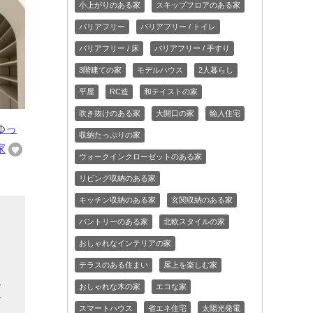
小上がりのある家
スキップフロアのある家
バリアフリー
バリアフリー / トイレ
バリアフリー / 床
バリアフリー / 手すり
3階建ての家
モデルハウス
2人暮らし
平屋
RC造
和テイストの家
吹き抜けのある家
大開口の家
輸入住宅
ゆっ
収納たっぷりの家
家
ウォークインクローゼットのある家
リビング収納のある家
キッチン収納のある家
玄関収納のある家
ま
パントリーのある家
北欧スタイルの家
おしゃれなインテリアの家
ゃ
テラスのある住まい
屋上を楽しむ家
現
おしゃれな木の家
エコな家
ど
スマートハウス
省エネ住宅
太陽光発電