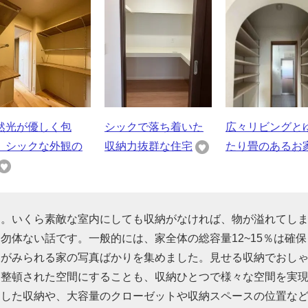
然光が優しく包
シックで落ち着いた
広々リビングと
、シックな外観の
収納力抜群な住宅
たり畳のあるお
す。いくら素敵な室内にしても収納がなければ、物が溢れてし
勿体ない話です。一般的には、家全体の総容量12~15％は確保
夫がみられる家の写真ばかりを集めました。見せる収納でおし
に整頓された空間にすることも、収納ひとつで様々な空間を実
用した収納や、大容量のクローゼットや収納スペースの位置な