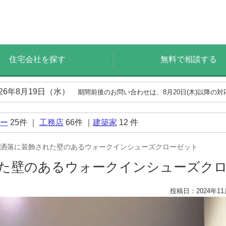
住宅会社を探す
無料で相談する
026年8月19日（水）
期間前後のお問い合わせは、8月20日(木)以降の
ー
25
件 ｜
工務店
66
件 ｜
建築家
12
件
洒落に装飾された壁のあるウォークインシューズクローゼット
れた壁のあるウォークインシューズク
投稿日：2024年11