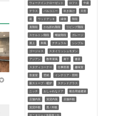
ウォークインクローゼット
ロフト
中庭
テラス
バルコニー
吹き抜け
天窓
庭
ウッドデッキ
縁側
階段
直階段
かね折れ階段
リビング階段
スケルトン階段
螺旋階段
ガレージ
屋上
和風
ナチュラル
シンプル
ゴージャス
スタイリッシュモダン
アジアン
数寄屋風
廊下
書斎
スタディコーナー
仕事部屋
趣味室
音楽室
壁紙
インテリア・照明
薪ストーブ・暖炉
ステンドグラス
ニッチ
おしゃれなドア
複合用途建築
店舗内装
賃貸内装
店舗外観
賃貸外観
黒 / 外観
変
サニタリー / 洗面所 / 白