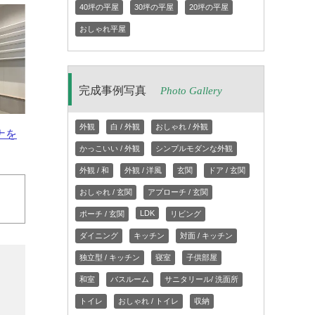
40坪の平屋
30坪の平屋
20坪の平屋
おしゃれ平屋
完成事例写真
Photo Gallery
外観
白 / 外観
おしゃれ / 外観
ナを
かっこいい / 外観
シンプルモダンな外観
外観 / 和
外観 / 洋風
玄関
ドア / 玄関
おしゃれ / 玄関
アプローチ / 玄関
LDK
ポーチ / 玄関
リビング
ダイニング
キッチン
対面 / キッチン
独立型 / キッチン
寝室
子供部屋
和室
バスルーム
サニタリール/ 洗面所
トイレ
おしゃれ / トイレ
収納