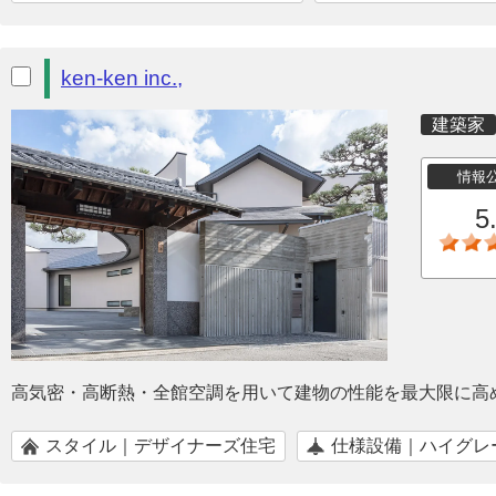
ken-ken inc.,
建築家
情報
5
高気密・高断熱・全館空調を用いて建物の性能を最大限に高
スタイル｜デザイナーズ住宅
仕様設備｜ハイグレ