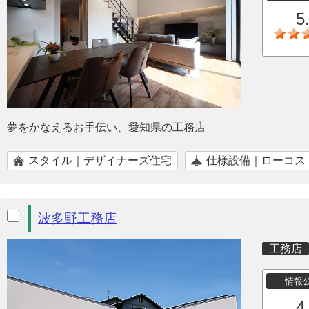
5
夢をかなえるお手伝い、愛知県の工務店
スタイル｜デザイナーズ住宅
仕様設備｜ローコス
波多野工務店
工務店
情報
4