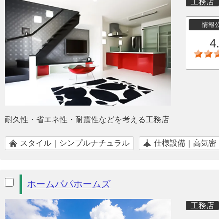
工務店
情報
4
耐久性・省エネ性・耐震性などを考える工務店
スタイル｜シンプルナチュラル
仕様設備｜高気密
ホームパパホームズ
工務店