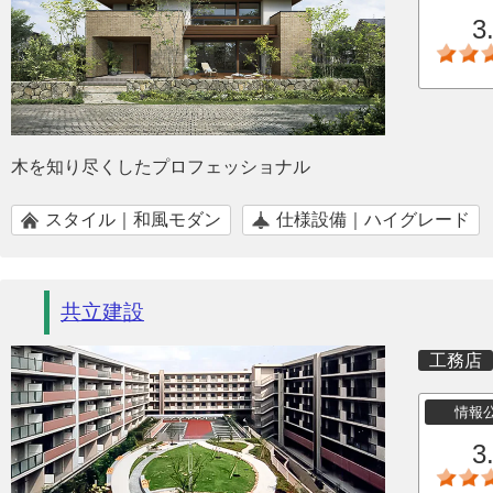
3
木を知り尽くしたプロフェッショナル
スタイル｜和風モダン
仕様設備｜ハイグレード
共立建設
工務店
情報
3