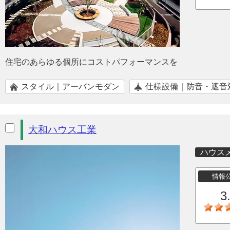
住宅のあらゆる個所にコストパフォーマンスを
スタイル｜アーバンモダン
仕様設備｜防音・遮音
大和ハウス工業
ハウス
情報
3