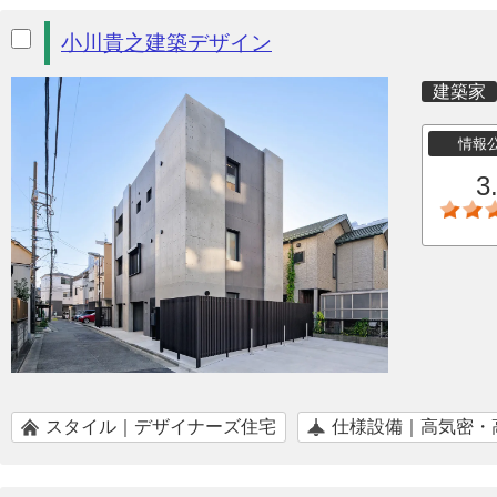
小川貴之建築デザイン
建築家
情報
3
スタイル｜デザイナーズ住宅
仕様設備｜高気密・