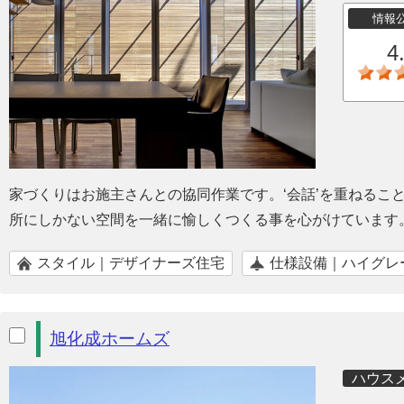
情報
4
家づくりはお施主さんとの協同作業です。‘会話’を重ねるこ
所にしかない空間を一緒に愉しくつくる事を心がけています
スタイル｜デザイナーズ住宅
仕様設備｜ハイグレ
旭化成ホームズ
ハウス