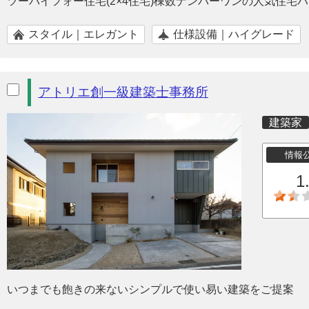
ツーバイフォー住宅(2×4住宅)棟数ナンバーワンの人気住宅
スタイル｜エレガント
仕様設備｜ハイグレード
アトリエ創一級建築士事務所
建築家
情報
1
いつまでも飽きの来ないシンプルで使い易い建築をご提案