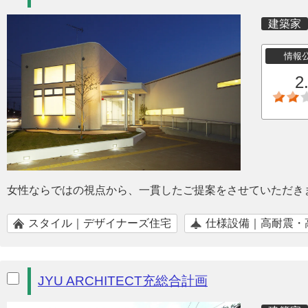
建築家
情報
2
女性ならではの視点から、一貫したご提案をさせていただき
スタイル｜デザイナーズ住宅
仕様設備｜高耐震・
JYU ARCHITECT充総合計画