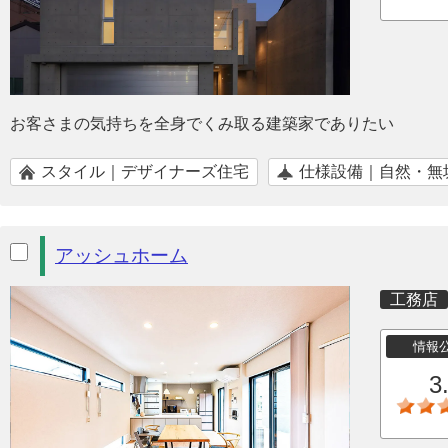
お客さまの気持ちを全身でくみ取る建築家でありたい
スタイル｜デザイナーズ住宅
仕様設備｜自然・無
アッシュホーム
工務店
情報
3