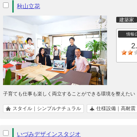
秋山立花
建築家
情報
2
子育ても仕事も楽しく両立することができる環境を整えたい
スタイル｜シンプルナチュラル
仕様設備｜高耐震
いづみデザインスタジオ