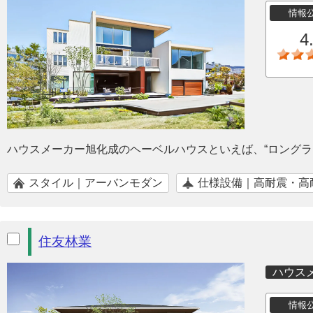
情報
4
ハウスメーカー旭化成のヘーベルハウスといえば、“ロングラ
スタイル｜アーバンモダン
仕様設備｜高耐震・高
住友林業
ハウス
情報