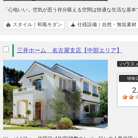
「心地いい」空気が思う存分吸える空間は快適な生活な基本
スタイル｜和風モダン
仕様設備｜自然・無垢素材
三井ホーム 名古屋支店【中部エリア】
ハウス
情報
2