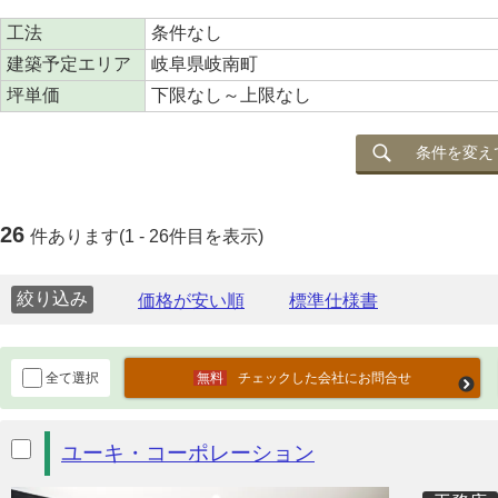
工法
条件なし
建築予定エリア
岐阜県岐南町
坪単価
下限なし～上限なし
条件を変え
26
件あります(1 - 26件目を表示)
絞り込み
全て選択
チェックした会社にお問合せ
ユーキ・コーポレーション