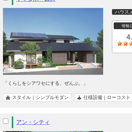
ハウス
情報
4
「くらしをシアワセにする、ぜんぶ。」
スタイル｜シンプルモダン
仕様設備｜ローコスト
アン・シティ