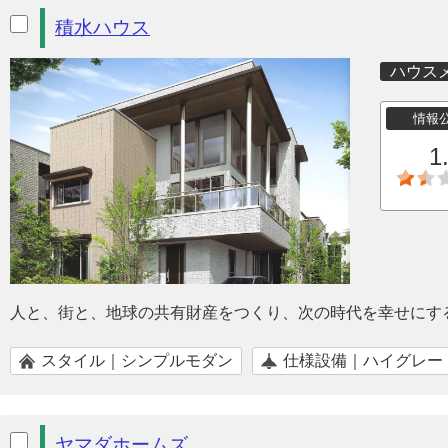
積水ハウス
ハウス
情報
1
人と、街と、地球の共有財産をつくり、次の時代を幸せにす
スタイル｜シンプルモダン
仕様設備｜ハイグレー
ヤマダホームズ