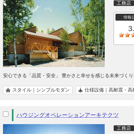
工務店
情報
3
安心できる「品質・安全」 豊かさと幸せを感じる未来づくり
スタイル｜シンプルモダン
仕様設備｜高耐震・高
ハウジングオペレーションアーキテクツ
工務店