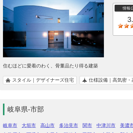
情報
3
住むほどに愛着のわく、骨董品たり得る建築
スタイル｜デザイナーズ住宅
仕様設備｜高気密・
岐阜県-市部
岐阜市
大垣市
高山市
多治見市
関市
中津川市
美濃