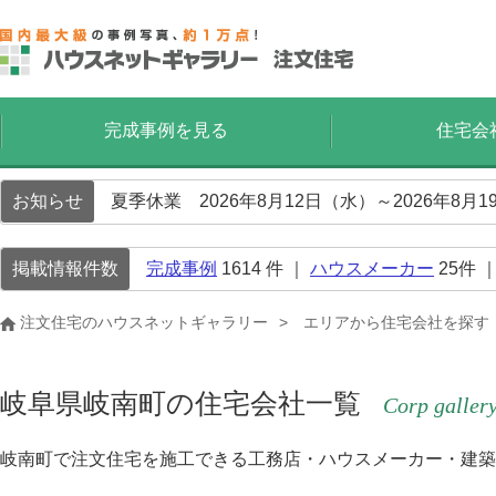
完成事例を見る
住宅会
お知らせ
夏季休業 2026年8月12日（水）～2026年8
掲載情報件数
完成事例
1614
件 ｜
ハウスメーカー
25
件 
注文住宅のハウスネットギャラリー
エリアから住宅会社を探す
岐阜県岐南町の住宅会社一覧
Corp galler
岐南町で注文住宅を施工できる工務店・ハウスメーカー・建築