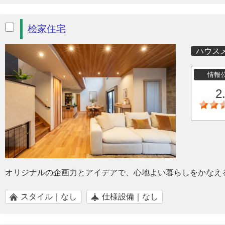
桧家住宅
ハウス
情報
2
オリジナルの企画力とアイデアで、心地よい暮らしをかなえ
スタイル｜なし
仕様設備｜なし