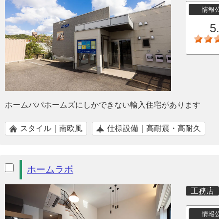
情報
5
ホームパパホームズにしかできない輸入住宅があります
スタイル｜南欧風
仕様設備｜高耐震・高耐久
ホームラボ
工務店
情報