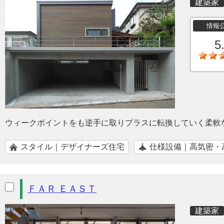
建築家
情報
5
ウィークポイントをも逆手に取りプラスに転換していく柔軟
スタイル｜デザイナーズ住宅
仕様設備｜高気密・
ＦＡＲ ＥＡＳＴ
建築家