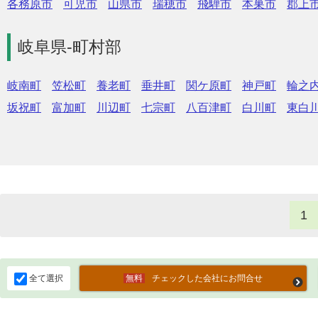
各務原市
可児市
山県市
瑞穂市
飛騨市
本巣市
郡上
岐阜県-町村部
岐南町
笠松町
養老町
垂井町
関ケ原町
神戸町
輪之
坂祝町
富加町
川辺町
七宗町
八百津町
白川町
東白
1
全て選択
チェックした会社にお問合せ