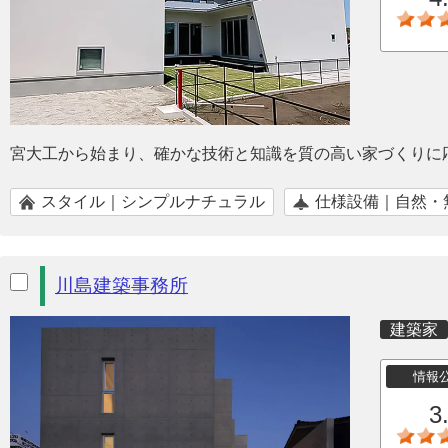
宮大工から始まり、確かな技術と知識を質の高い家づくりに
スタイル｜シンプルナチュラル
仕様設備｜自然・
川島建築事務所
建築家
情報
3