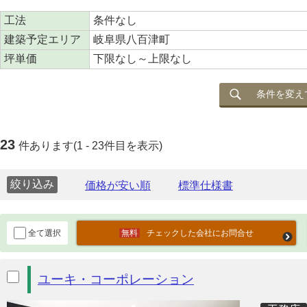
工法
条件なし
建築予定エリア
岐阜県八百津町
坪単価
下限なし～上限なし
条件を変え
23
件あります(1 - 23件目を表示)
絞り込み
全て選択
チェックした会社にお問合せ
ユーキ・コーポレーション