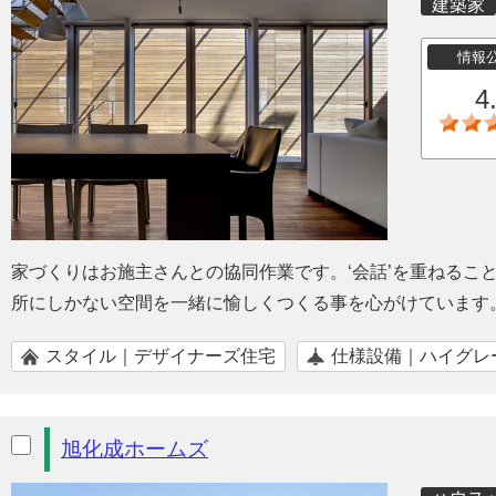
建築家
情報
4
家づくりはお施主さんとの協同作業です。‘会話’を重ねるこ
所にしかない空間を一緒に愉しくつくる事を心がけています
スタイル｜デザイナーズ住宅
仕様設備｜ハイグレ
旭化成ホームズ