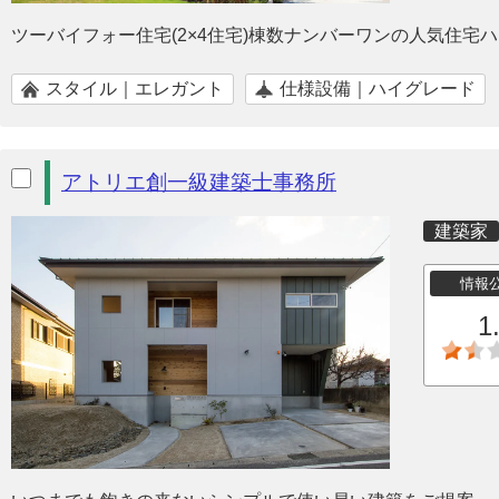
ツーバイフォー住宅(2×4住宅)棟数ナンバーワンの人気住宅
スタイル｜エレガント
仕様設備｜ハイグレード
アトリエ創一級建築士事務所
建築家
情報
1