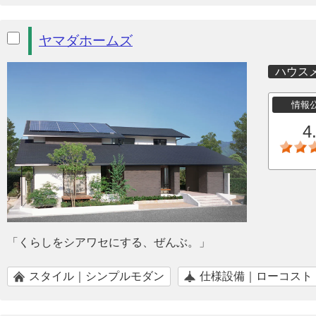
ヤマダホームズ
ハウス
情報
4
「くらしをシアワセにする、ぜんぶ。」
スタイル｜シンプルモダン
仕様設備｜ローコスト