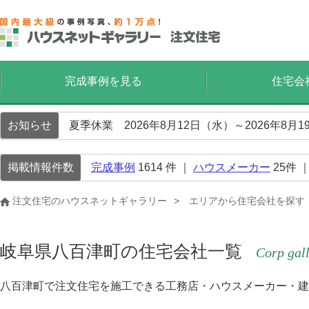
完成事例を見る
住宅会
お知らせ
夏季休業 2026年8月12日（水）～2026年8
掲載情報件数
完成事例
1614
件 ｜
ハウスメーカー
25
件 
注文住宅のハウスネットギャラリー
エリアから住宅会社を探す
岐阜県八百津町の住宅会社一覧
Corp gal
八百津町で注文住宅を施工できる工務店・ハウスメーカー・建