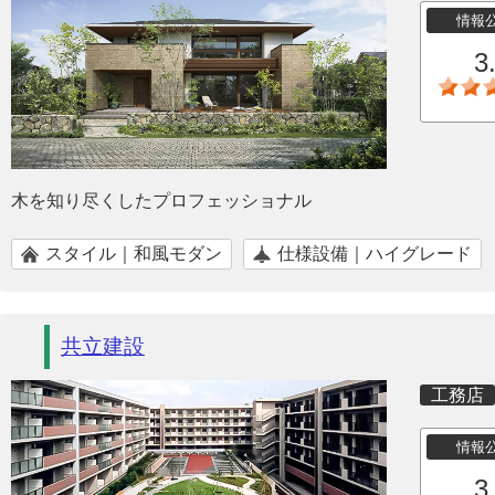
情報
3
木を知り尽くしたプロフェッショナル
スタイル｜和風モダン
仕様設備｜ハイグレード
共立建設
工務店
情報
3