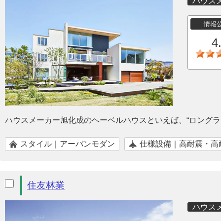
ハウス
情報
4
ハウスメーカー旭化成のヘーベルハウスといえば、“ロングラ
スタイル｜アーバンモダン
仕様設備｜高耐震・高
住友林業
ハウス