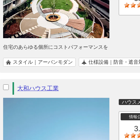
住宅のあらゆる個所にコストパフォーマンスを
スタイル｜アーバンモダン
仕様設備｜防音・遮音
大和ハウス工業
ハウス
情報
3