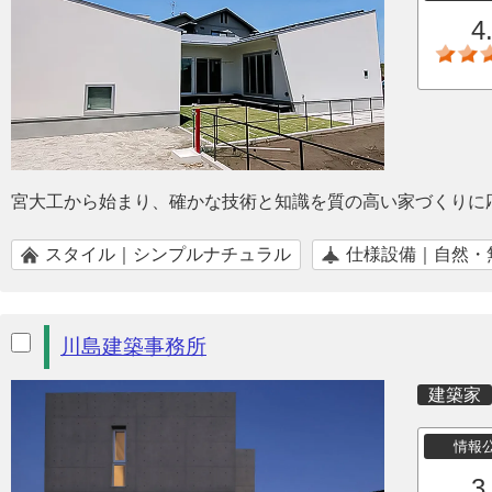
4
宮大工から始まり、確かな技術と知識を質の高い家づくりに
スタイル｜シンプルナチュラル
仕様設備｜自然・
川島建築事務所
建築家
情報
3