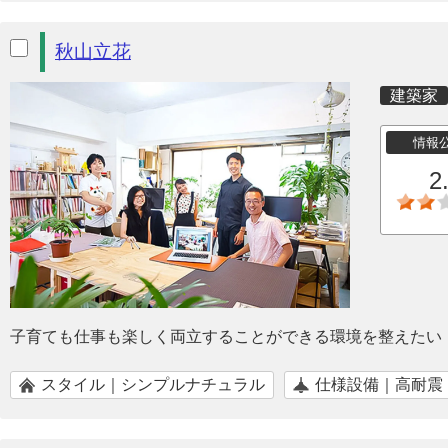
秋山立花
建築家
情報
2
子育ても仕事も楽しく両立することができる環境を整えたい
スタイル｜シンプルナチュラル
仕様設備｜高耐震