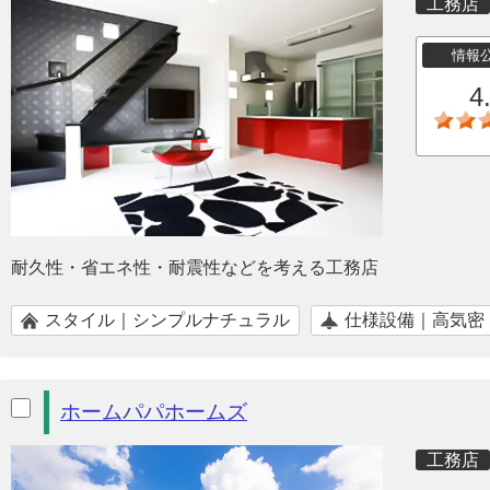
工務店
情報
4
耐久性・省エネ性・耐震性などを考える工務店
スタイル｜シンプルナチュラル
仕様設備｜高気密
ホームパパホームズ
工務店