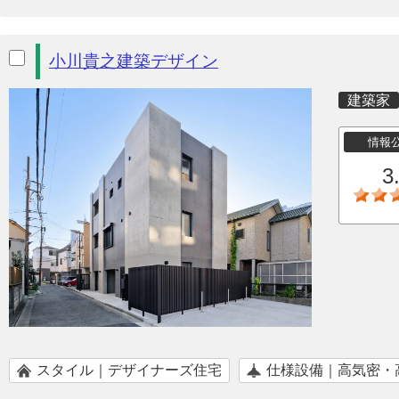
小川貴之建築デザイン
建築家
情報
3
スタイル｜デザイナーズ住宅
仕様設備｜高気密・