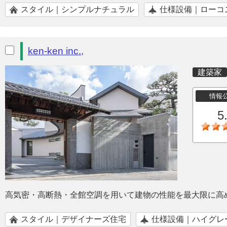
スタイル｜シンプルナチュラル
仕様設備｜ローコ
ken-ken inc.,
建築家
情報
5
高気密・高断熱・全館空調を用いて建物の性能を最大限に高
スタイル｜デザイナーズ住宅
仕様設備｜ハイグレ