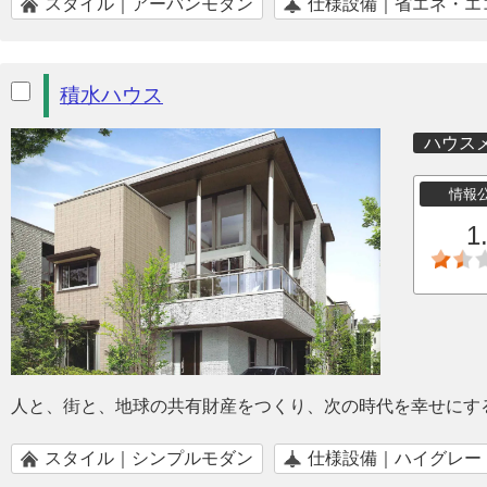
スタイル｜アーバンモダン
仕様設備｜省エネ・エ
積水ハウス
ハウス
情報
1
人と、街と、地球の共有財産をつくり、次の時代を幸せにす
スタイル｜シンプルモダン
仕様設備｜ハイグレー