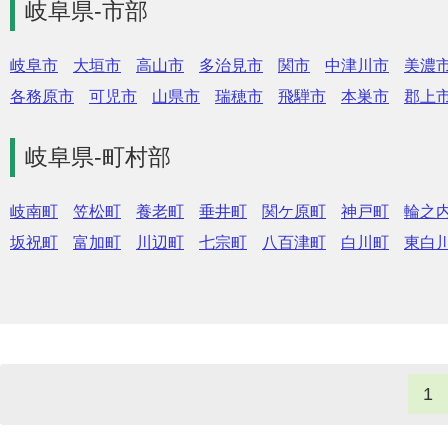
岐阜県-市部
岐阜市
大垣市
高山市
多治見市
関市
中津川市
美濃
各務原市
可児市
山県市
瑞穂市
飛騨市
本巣市
郡上
岐阜県-町村部
岐南町
笠松町
養老町
垂井町
関ケ原町
神戸町
輪之
坂祝町
富加町
川辺町
七宗町
八百津町
白川町
東白
1