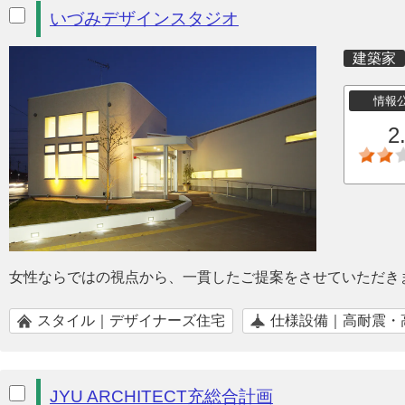
いづみデザインスタジオ
建築家
情報
2
女性ならではの視点から、一貫したご提案をさせていただき
スタイル｜デザイナーズ住宅
仕様設備｜高耐震・
JYU ARCHITECT充総合計画