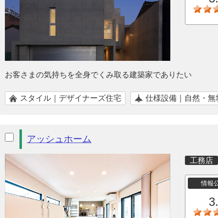
お客さまの気持ちを全身でくみ取る建築家でありたい
スタイル｜デザイナーズ住宅
仕様設備｜自然・無
アッシュホーム
工務店
情報
3