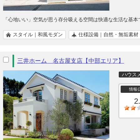
「心地いい」空気が思う存分吸える空間は快適な生活な基本
スタイル｜和風モダン
仕様設備｜自然・無垢素材
三井ホーム 名古屋支店【中部エリア】
ハウス
情報
2