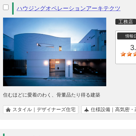
ハウジングオペレーションアーキテクツ
工務店
情報
3
住むほどに愛着のわく、骨董品たり得る建築
スタイル｜デザイナーズ住宅
仕様設備｜高気密・