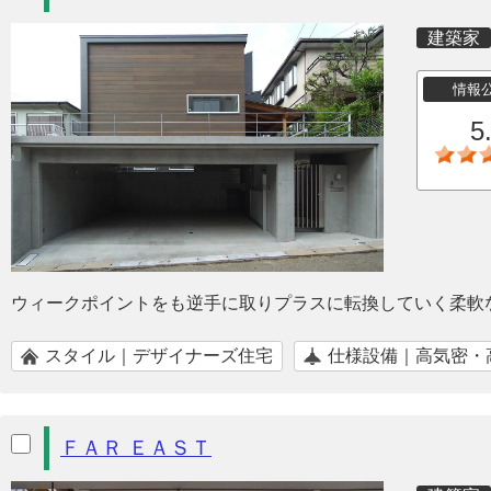
建築家
情報
5
ウィークポイントをも逆手に取りプラスに転換していく柔軟
スタイル｜デザイナーズ住宅
仕様設備｜高気密・
ＦＡＲ ＥＡＳＴ