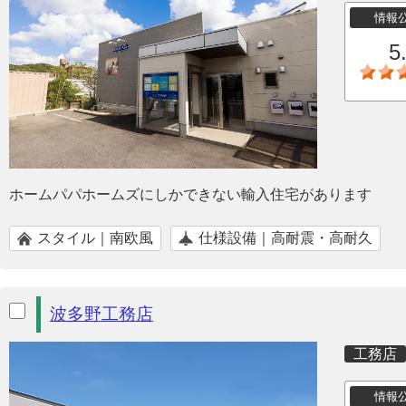
情報
5
ホームパパホームズにしかできない輸入住宅があります
スタイル｜南欧風
仕様設備｜高耐震・高耐久
波多野工務店
工務店
情報