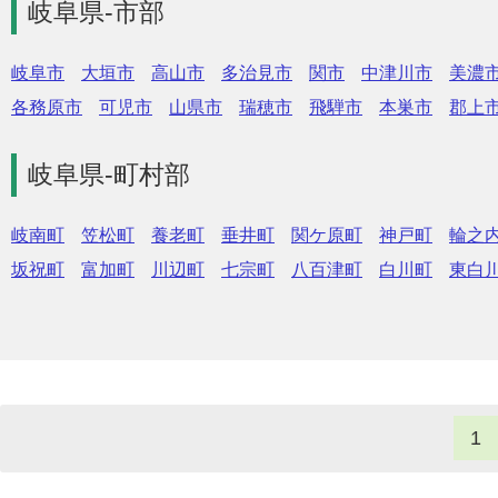
岐阜県-市部
岐阜市
大垣市
高山市
多治見市
関市
中津川市
美濃
各務原市
可児市
山県市
瑞穂市
飛騨市
本巣市
郡上
岐阜県-町村部
岐南町
笠松町
養老町
垂井町
関ケ原町
神戸町
輪之
坂祝町
富加町
川辺町
七宗町
八百津町
白川町
東白
1