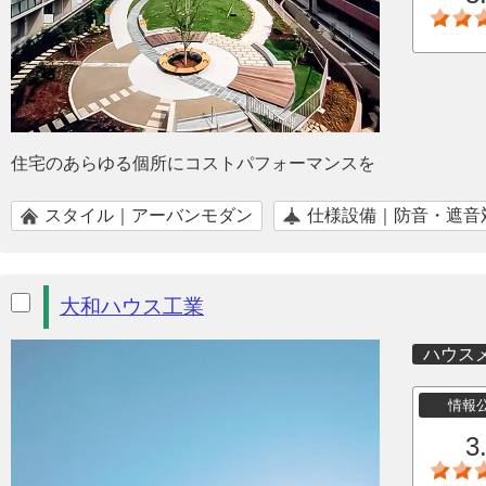
住宅のあらゆる個所にコストパフォーマンスを
スタイル｜アーバンモダン
仕様設備｜防音・遮音
大和ハウス工業
ハウス
情報
3