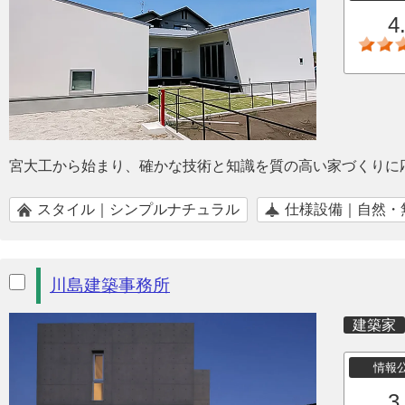
4
宮大工から始まり、確かな技術と知識を質の高い家づくりに
スタイル｜シンプルナチュラル
仕様設備｜自然・
川島建築事務所
建築家
情報
3