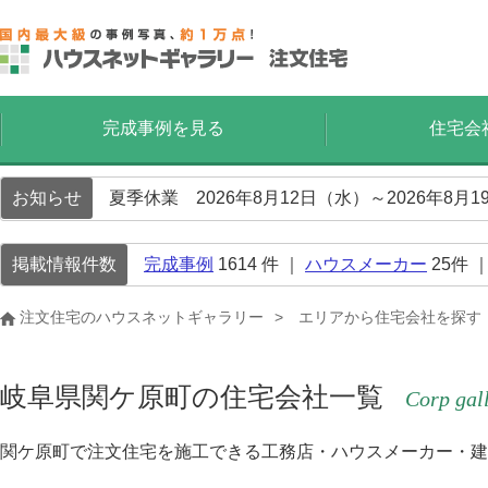
完成事例を見る
住宅会
お知らせ
夏季休業 2026年8月12日（水）～2026年8
掲載情報件数
完成事例
1614
件 ｜
ハウスメーカー
25
件 
注文住宅のハウスネットギャラリー
エリアから住宅会社を探す
岐阜県関ケ原町の住宅会社一覧
Corp gal
関ケ原町で注文住宅を施工できる工務店・ハウスメーカー・建