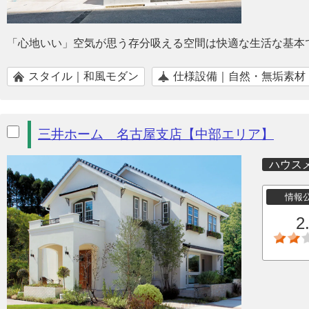
「心地いい」空気が思う存分吸える空間は快適な生活な基本
スタイル｜和風モダン
仕様設備｜自然・無垢素材
三井ホーム 名古屋支店【中部エリア】
ハウス
情報
2