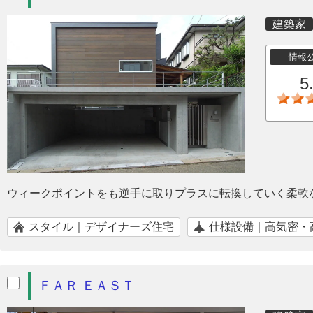
建築家
情報
5
ウィークポイントをも逆手に取りプラスに転換していく柔軟
スタイル｜デザイナーズ住宅
仕様設備｜高気密・
ＦＡＲ ＥＡＳＴ