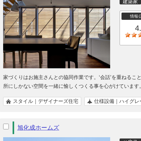
建築家
情報
4
家づくりはお施主さんとの協同作業です。‘会話’を重ねるこ
所にしかない空間を一緒に愉しくつくる事を心がけています
スタイル｜デザイナーズ住宅
仕様設備｜ハイグレ
旭化成ホームズ