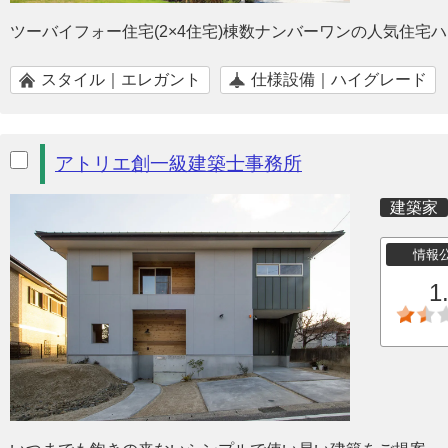
ツーバイフォー住宅(2×4住宅)棟数ナンバーワンの人気住宅
スタイル｜エレガント
仕様設備｜ハイグレード
アトリエ創一級建築士事務所
建築家
情報
1