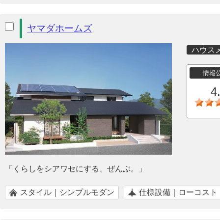
ヤマダホームズ
ハウス
情報
4
「くらしをシアワセにする、ぜんぶ。」
スタイル｜シンプルモダン
仕様設備｜ローコスト