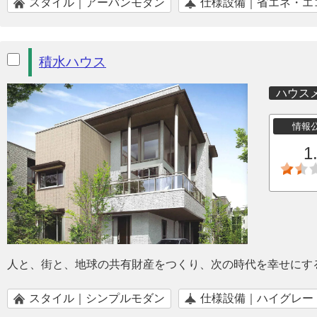
スタイル｜アーバンモダン
仕様設備｜省エネ・エ
積水ハウス
ハウス
情報
1
人と、街と、地球の共有財産をつくり、次の時代を幸せにす
スタイル｜シンプルモダン
仕様設備｜ハイグレー