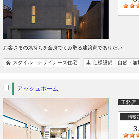
お客さまの気持ちを全身でくみ取る建築家でありたい
スタイル｜デザイナーズ住宅
仕様設備｜自然・無
アッシュホーム
工務店
情報
3