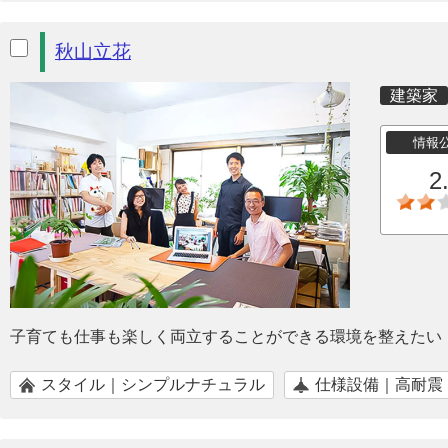
秋山立花
建築家
情報
2
子育ても仕事も楽しく両立することができる環境を整えたい
スタイル｜シンプルナチュラル
仕様設備｜高耐震