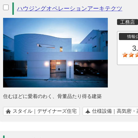
ハウジングオペレーションアーキテクツ
工務店
情報
3
住むほどに愛着のわく、骨董品たり得る建築
スタイル｜デザイナーズ住宅
仕様設備｜高気密・