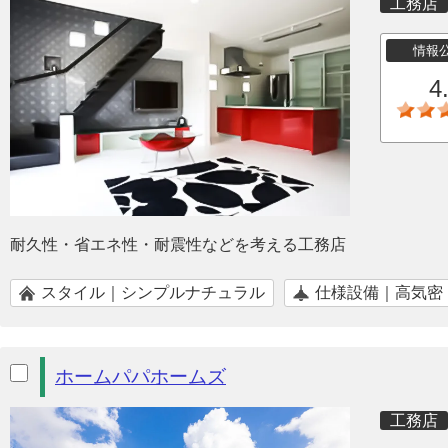
工務店
情報
4
耐久性・省エネ性・耐震性などを考える工務店
スタイル｜シンプルナチュラル
仕様設備｜高気密
ホームパパホームズ
工務店