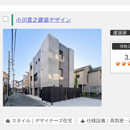
小川貴之建築デザイン
建築家
情報
3
スタイル｜デザイナーズ住宅
仕様設備｜高気密・