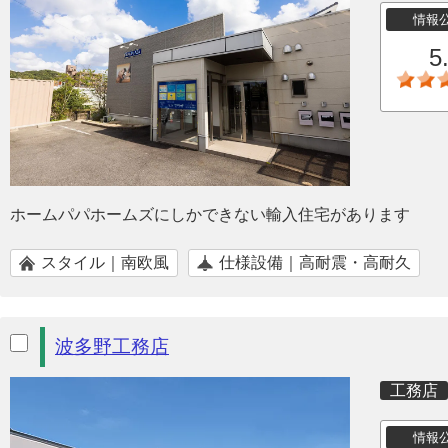
情報
5
ホームパパホームズにしかできない輸入住宅があります
スタイル｜南欧風
仕様設備｜高耐震・高耐久
波多野工務店
工務店
情報