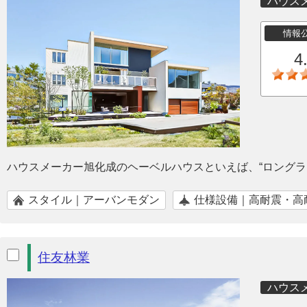
ハウス
情報
4
ハウスメーカー旭化成のヘーベルハウスといえば、“ロングラ
スタイル｜アーバンモダン
仕様設備｜高耐震・高
住友林業
ハウス