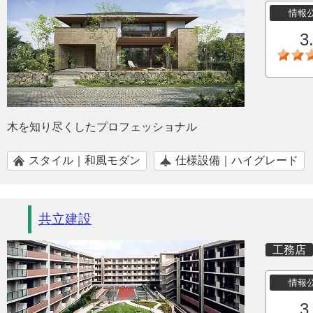
情報
3
木を知り尽くしたプロフェッショナル
スタイル｜和風モダン
仕様設備｜ハイグレード
共立建設
工務店
情報
3