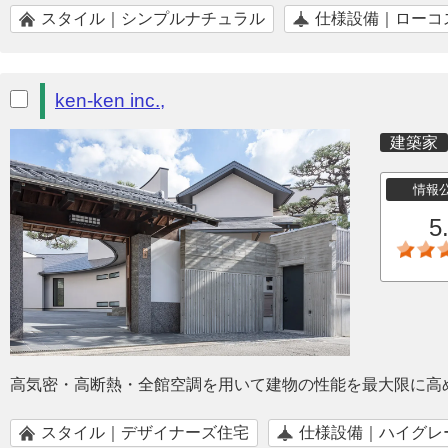
スタイル｜シンプルナチュラル
仕様設備｜ローコ
ken-ken inc.,
建築家
情報
5
高気密・高断熱・全館空調を用いて建物の性能を最大限に高
スタイル｜デザイナーズ住宅
仕様設備｜ハイグレ