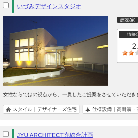
いづみデザインスタジオ
建築家
情報
2
女性ならではの視点から、一貫したご提案をさせていただき
スタイル｜デザイナーズ住宅
仕様設備｜高耐震・
JYU ARCHITECT充総合計画