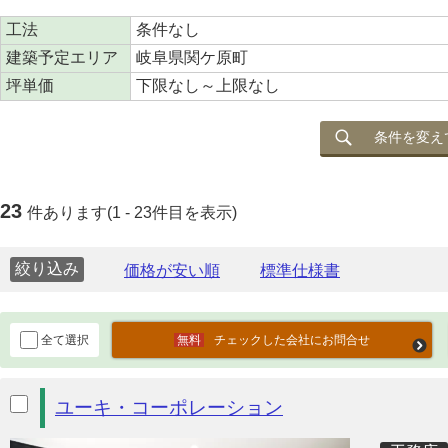
工法
条件なし
建築予定エリア
岐阜県関ケ原町
坪単価
下限なし～上限なし
条件を変え
23
件あります(1 - 23件目を表示)
絞り込み
全て選択
チェックした会社にお問合せ
ユーキ・コーポレーション