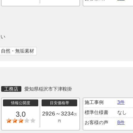
たい
｜自然・無垢素材
工務店
愛知県稲沢市下津鞍掛
施工事例
3件
情報公開度
目安価格帯
標準仕様書
なし
3.0
2926～3234
万
円
お客様の声
8件