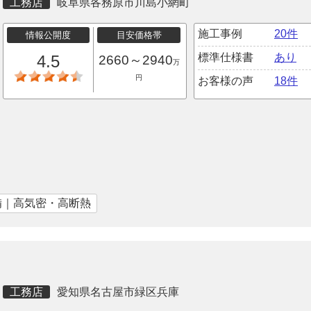
工務店
岐阜県各務原市川島小網町
施工事例
20件
情報公開度
目安価格帯
標準仕様書
あり
4.5
2660～2940
万
円
お客様の声
18件
備｜高気密・高断熱
工務店
愛知県名古屋市緑区兵庫