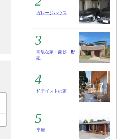
ガレージハウス
高級な家・豪邸・邸
宅
和テイストの家
平屋