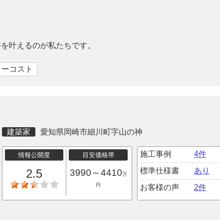
夢を叶えるのが私たちです。
ローコスト
建築家
愛知県岡崎市細川町字山の神
施工事例
4件
情報公開度
目安価格帯
標準仕様書
あり
2.5
3990～4410
万
円
お客様の声
2件