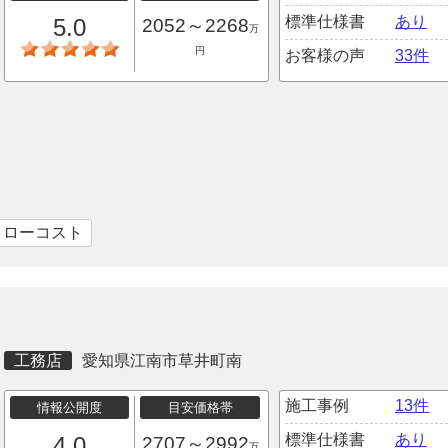
標準仕様書
あり
5.0
2052～2268
万
円
お客様の声
33件
｜ローコスト
工務店
愛知県江南市草井町南
施工事例
13件
情報公開度
目安価格帯
標準仕様書
あり
4.0
2707～2992
万