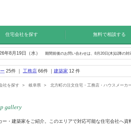
住宅会社を探す
無料で相談する
026年8月19日（水）
期間前後のお問い合わせは、8月20日(木)以降の
ー
25
件 ｜
工務店
66
件 ｜
建築家
12
件
会社を探す
岐阜県
北方町の注文住宅・工務店・ハウスメーカ
p gallery
カー・建築家をご紹介。このエリアで対応可能な住宅会社へ資