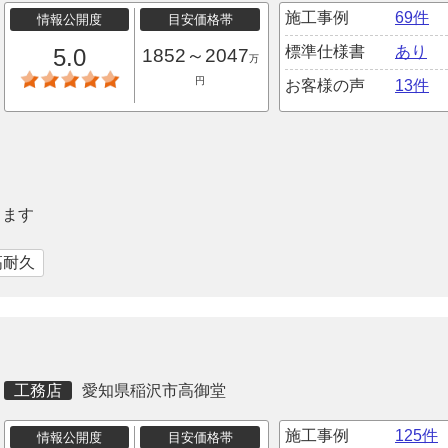
施工事例
69件
情報公開度
目安価格帯
標準仕様書
あり
5.0
1852～2047
万
円
お客様の声
13件
ります
高耐久
工務店
愛知県稲沢市高御堂
施工事例
125件
情報公開度
目安価格帯