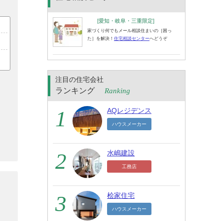
[愛知・岐阜・三重限定]
家づくり何でもメール相談住まいの［困っ
た］を解決！
住宅相談センター
へどうぞ
注目の住宅会社
ランキング
Ranking
AQレジデンス
ハウスメーカー
水嶋建設
工務店
桧家住宅
ハウスメーカー