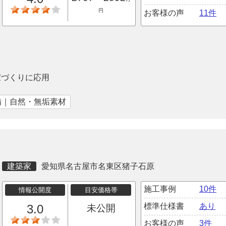
円
お客様の声
11件
家づくりに応用
備｜自然・無垢素材
建築家
愛知県名古屋市名東区猪子石原
施工事例
10件
情報公開度
目安価格帯
標準仕様書
あり
3.0
未公開
お客様の声
3件