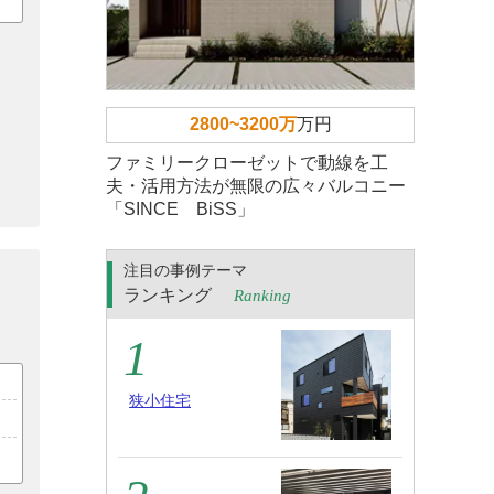
2800~3200万
万円
ファミリークローゼットで動線を工
夫・活用方法が無限の広々バルコニー
「SINCE BiSS」
注目の事例テーマ
ランキング
Ranking
狭小住宅