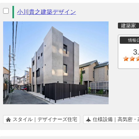
小川貴之建築デザイン
建築家
情報
3
スタイル｜デザイナーズ住宅
仕様設備｜高気密・