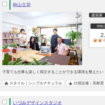
秋山立花
建築家
情報
2
子育ても仕事も楽しく両立することができる環境を整えたい
スタイル｜シンプルナチュラル
仕様設備｜高耐震
いづみデザインスタジオ