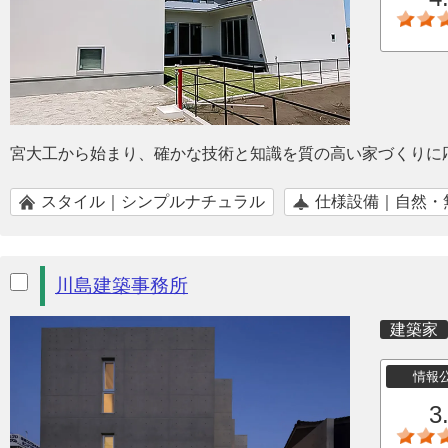
宮大工から始まり、確かな技術と知識を質の高い家づくりに
スタイル｜シンプルナチュラル
仕様設備｜自然・
川島建築事務所
建築家
情報
3