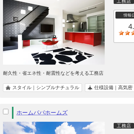
工務店
情報
4
耐久性・省エネ性・耐震性などを考える工務店
スタイル｜シンプルナチュラル
仕様設備｜高気密
ホームパパホームズ
工務店