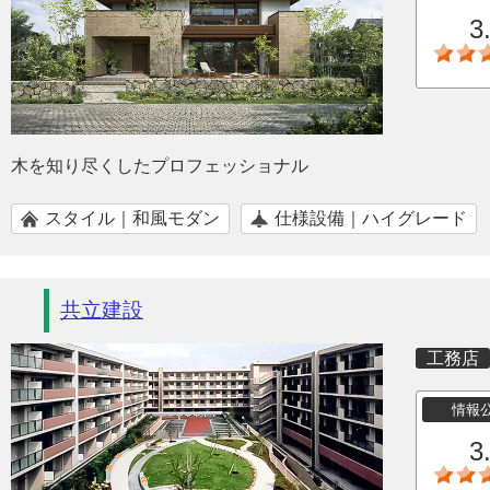
3
木を知り尽くしたプロフェッショナル
スタイル｜和風モダン
仕様設備｜ハイグレード
共立建設
工務店
情報
3