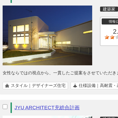
建築家
情報
2
女性ならではの視点から、一貫したご提案をさせていただき
スタイル｜デザイナーズ住宅
仕様設備｜高耐震・
JYU ARCHITECT充総合計画