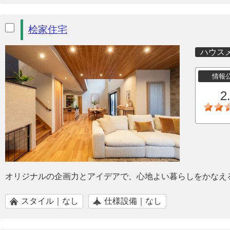
桧家住宅
ハウス
情報
2
オリジナルの企画力とアイデアで、心地よい暮らしをかなえ
スタイル｜なし
仕様設備｜なし