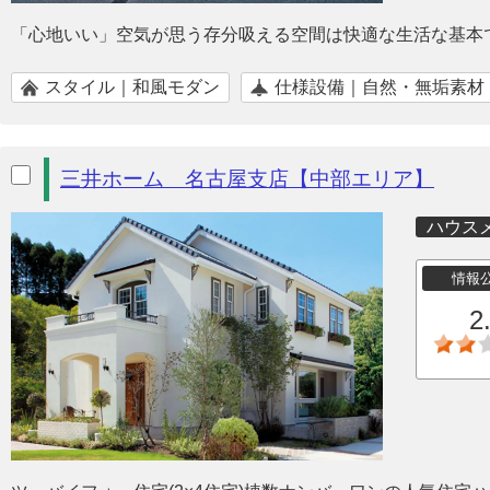
「心地いい」空気が思う存分吸える空間は快適な生活な基本
スタイル｜和風モダン
仕様設備｜自然・無垢素材
三井ホーム 名古屋支店【中部エリア】
ハウス
情報
2