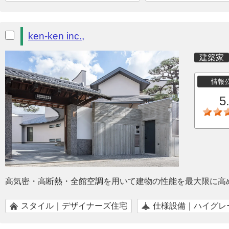
ken-ken inc.,
建築家
情報
5
高気密・高断熱・全館空調を用いて建物の性能を最大限に高
スタイル｜デザイナーズ住宅
仕様設備｜ハイグレ