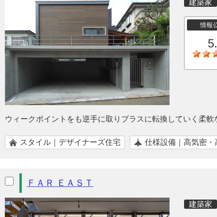
建築家
情報
5
ウィークポイントをも逆手に取りプラスに転換していく柔軟
スタイル｜デザイナーズ住宅
仕様設備｜高気密・
ＦＡＲ ＥＡＳＴ
建築家