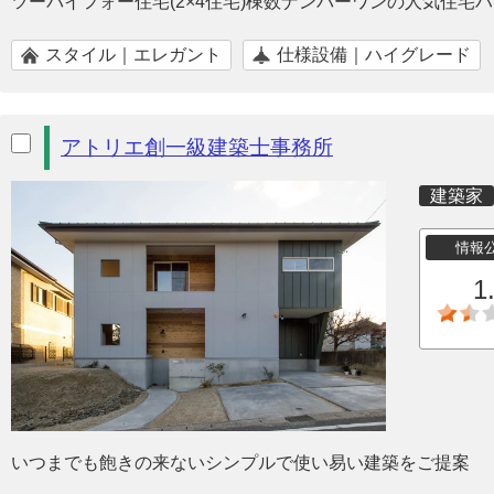
ツーバイフォー住宅(2×4住宅)棟数ナンバーワンの人気住宅
スタイル｜エレガント
仕様設備｜ハイグレード
アトリエ創一級建築士事務所
建築家
情報
1
いつまでも飽きの来ないシンプルで使い易い建築をご提案