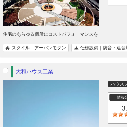
住宅のあらゆる個所にコストパフォーマンスを
スタイル｜アーバンモダン
仕様設備｜防音・遮音
大和ハウス工業
ハウス
情報
3