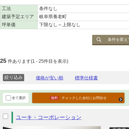
工法
条件なし
建築予定エリア
岐阜県養老町
坪単価
下限なし～上限なし
条件を変え
25
件あります(1 - 25件目を表示)
絞り込み
全て選択
チェックした会社にお問合せ
ユーキ・コーポレーション