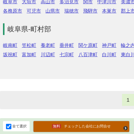
岐阜市
大垣市
高山市
多治見市
関市
中津川市
美濃
各務原市
可児市
山県市
瑞穂市
飛騨市
本巣市
郡上
岐阜県-町村部
岐南町
笠松町
養老町
垂井町
関ケ原町
神戸町
輪之
坂祝町
富加町
川辺町
七宗町
八百津町
白川町
東白
1
全て選択
チェックした会社にお問合せ