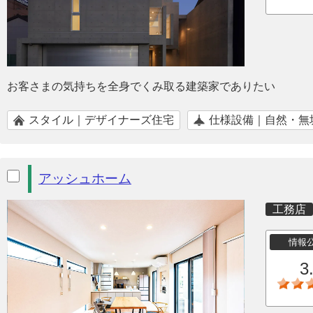
お客さまの気持ちを全身でくみ取る建築家でありたい
スタイル｜デザイナーズ住宅
仕様設備｜自然・無
アッシュホーム
工務店
情報
3