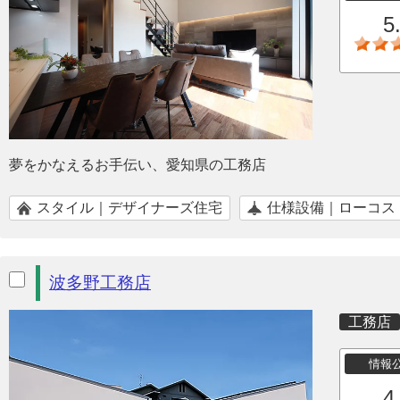
5
夢をかなえるお手伝い、愛知県の工務店
スタイル｜デザイナーズ住宅
仕様設備｜ローコス
波多野工務店
工務店
情報
4