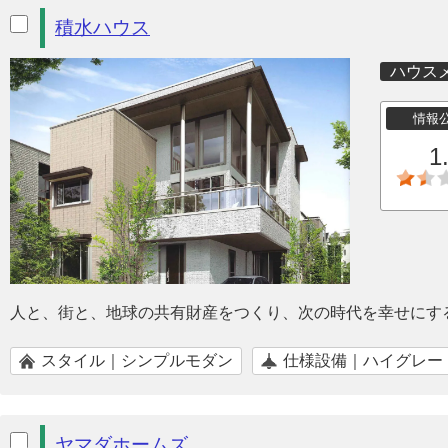
積水ハウス
ハウス
情報
1
人と、街と、地球の共有財産をつくり、次の時代を幸せにす
スタイル｜シンプルモダン
仕様設備｜ハイグレー
ヤマダホームズ