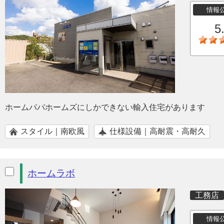
情報
5
ホームパパホームズにしかできない輸入住宅があります
スタイル｜南欧風
仕様設備｜高耐震・高耐久
ホームラボ
工務店
情報