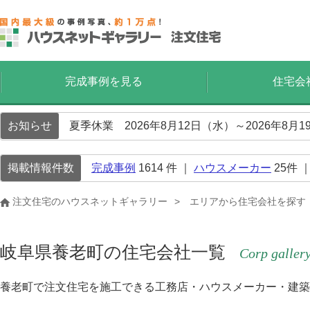
完成事例を見る
住宅会
お知らせ
夏季休業 2026年8月12日（水）～2026年8
掲載情報件数
完成事例
1614
件 ｜
ハウスメーカー
25
件 
注文住宅のハウスネットギャラリー
エリアから住宅会社を探す
岐阜県養老町の住宅会社一覧
Corp galler
養老町で注文住宅を施工できる工務店・ハウスメーカー・建築