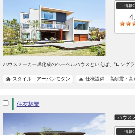
情報
4
ハウスメーカー旭化成のヘーベルハウスといえば、“ロングラ
スタイル｜アーバンモダン
仕様設備｜高耐震・高
住友林業
ハウス
情報