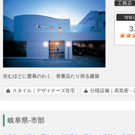
工務店
情報
3
住むほどに愛着のわく、骨董品たり得る建築
スタイル｜デザイナーズ住宅
仕様設備｜高気密・
岐阜県-市部