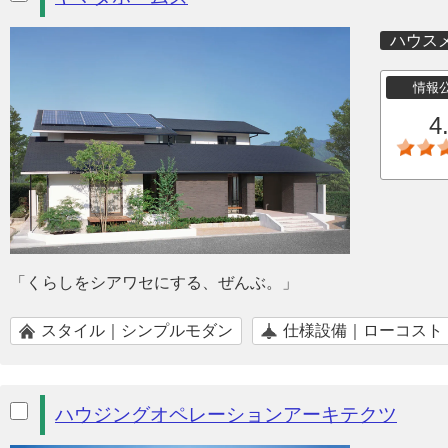
ハウス
情報
4
「くらしをシアワセにする、ぜんぶ。」
スタイル｜シンプルモダン
仕様設備｜ローコスト
ハウジングオペレーションアーキテクツ