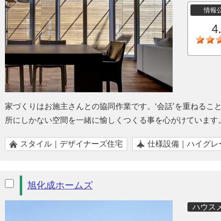
情報
4
家づくりはお施主さんとの協同作業です。‘会話’を重ねるこ
所にしかない空間を一緒に愉しくつくる事を心がけています
スタイル｜デザイナーズ住宅
仕様設備｜ハイグレ
旭化成ホームズ
ハウス