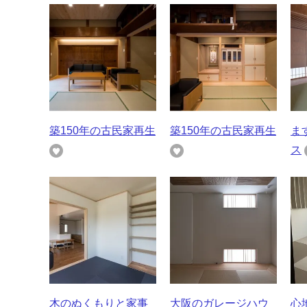
築150年の古民家再生
築150年の古民家再生
ま
ス
木のぬくもりと家事
大阪のガレージハウ
心