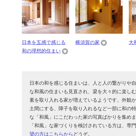
日本を五感で感じる
横須賀の家
大
和の理想的住まい
日本の和を感じる住まいは、人と人の繋がりや
な和風の住まいも見直され、梁を大々的に楽し
素を取り入れる家が増えているようです。外観
土間にする、障子を取り入れるなど一部に和の
な「和風」にこだわった家の写真ばかりを集め
「和風」な家づくりを検討されている方は、専
望の方はこちらから
どうぞ。