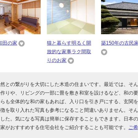
和田の家
猫と暮らす明るく開
築150年の古民
放的な家事ラク間取
りのお家
自然との繋がりを大切にした木造の住まいです。最近では、そ
む作りや、リビングの一部に畳を敷き和室を設けるなど、和の
からも全体的な和の家もあれば、入り口を引き戸にする、玄関
特徴を取り入れた写真も参考になること間違いありません。そ
ました。気になる写真は簡単に保存することもできます。日本
門家がおすすめする住宅会社をご紹介することも可能です。
ご