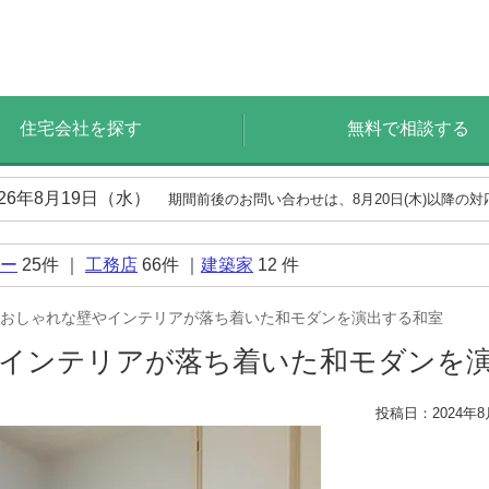
住宅会社を探す
無料で相談する
026年8月19日（水）
期間前後のお問い合わせは、8月20日(木)以降の
ー
25
件 ｜
工務店
66
件 ｜
建築家
12
件
おしゃれな壁やインテリアが落ち着いた和モダンを演出する和室
やインテリアが落ち着いた和モダンを
投稿日：2024年8