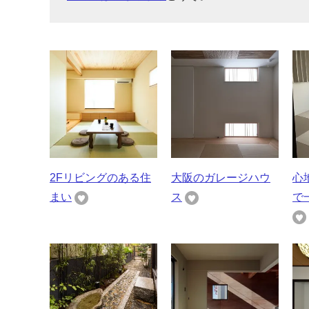
2Fリビングのある住
大阪のガレージハウ
心
まい
ス
で