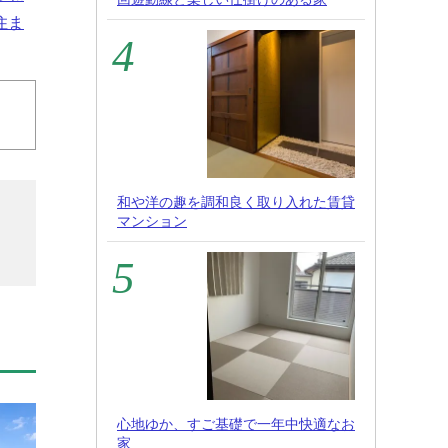
住ま
和や洋の趣を調和良く取り入れた賃貸
マンション
心地ゆか、すご基礎で一年中快適なお
家