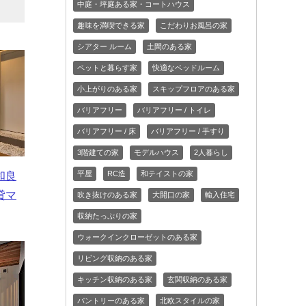
中庭・坪庭ある家・コートハウス
趣味を満喫できる家
こだわりお風呂の家
シアター ルーム
土間のある家
ペットと暮らす家
快適なベッドルーム
小上がりのある家
スキップフロアのある家
バリアフリー
バリアフリー / トイレ
バリアフリー / 床
バリアフリー / 手すり
3階建ての家
モデルハウス
2人暮らし
平屋
RC造
和テイストの家
和良
貸マ
吹き抜けのある家
大開口の家
輸入住宅
収納たっぷりの家
ウォークインクローゼットのある家
リビング収納のある家
キッチン収納のある家
玄関収納のある家
パントリーのある家
北欧スタイルの家