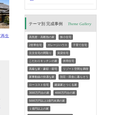
テーマ別 完成事例
Theme Gallery
家再生
高気密・高断熱の家
狭小住宅
2世帯住宅
ガレージハウス
子育て住宅
注文住宅の間取り
賃貸住宅
こだわりキッチンの家
併用住宅
高級な家・豪邸・邸宅
リゾート空間を満喫
ん
要
家事動線の快適な家
別荘・田舎に暮らそう
を
ローコスト住宅
建築家とつくる家
ん
3000万円台の家
4000万円台の家
の
5000万円以上1億円未満の家
希
１億円以上の家