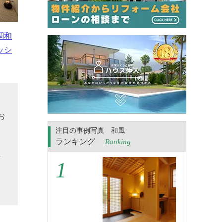
調和
ッシ
そ
お
、
注目の事例写真 和風
ランキング
Ranking
お
討