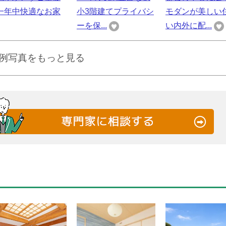
一年中快適なお家
小3階建てプライバシ
モダンが美しい
ーを保...
い内外に配...
例写真をもっと見る