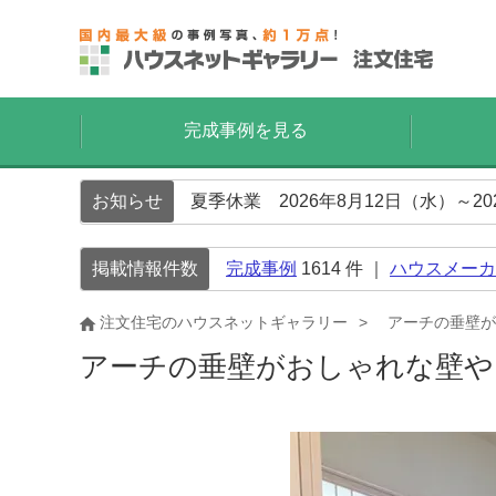
完成事例を見る
お知らせ
夏季休業 2026年8月12日（水）～2
掲載情報件数
完成事例
1614
件 ｜
ハウスメーカ
注文住宅のハウスネットギャラリー
アーチの垂壁が
アーチの垂壁がおしゃれな壁