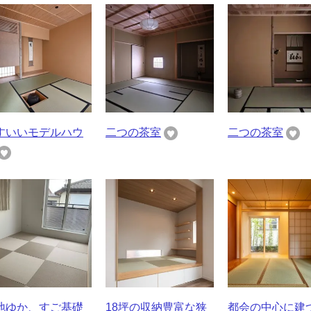
すいいモデルハウ
二つの茶室
二つの茶室
地ゆか、すご基礎
18坪の収納豊富な狭
都会の中心に建