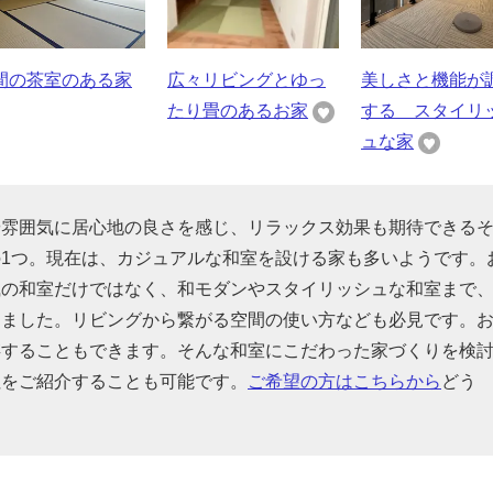
間の茶室のある家
広々リビングとゆっ
美しさと機能が
たり畳のあるお家
する スタイリ
ュな家
や雰囲気に居心地の良さを感じ、リラックス効果も期待できる
1つ。現在は、カジュアルな和室を設ける家も多いようです。
風の和室だけではなく、和モダンやスタイリッシュな和室まで
めました。リビングから繋がる空間の使い方なども必見です。
存することもできます。そんな和室にこだわった家づくりを検
社をご紹介することも可能です。
ご希望の方はこちらから
どう