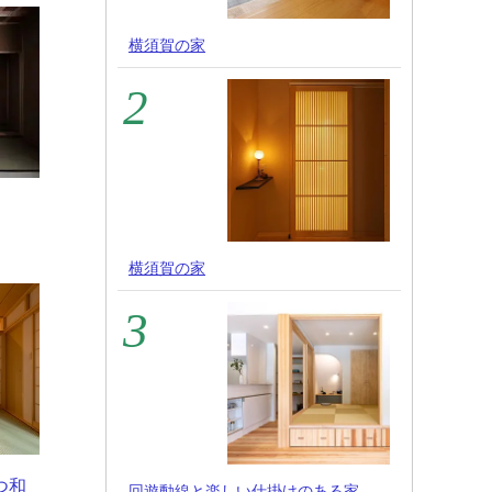
横須賀の家
横須賀の家
つ和
回遊動線と楽しい仕掛けのある家