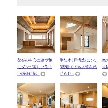
都会の中心に建つ和
準防木3戸構造による
雑
モダンが美しい住ま
3階建てでも木質を感
太
い内外に配...
じられ...