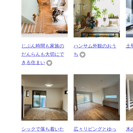
じぶん時間も家族の
ハンサム外観のおう
土
だんらんも大切にで
ち
きる住まい
シックで落ち着いた
広々リビングとゆっ
木