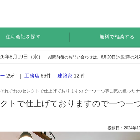
住宅会社を探す
無料で相談する
026年8月19日（水）
期間前後のお問い合わせは、8月20日(木)以降の
ー
25
件 ｜
工務店
66
件 ｜
建築家
12
件
それぞれのセレクトで仕上げておりますので一つ一つ雰囲気の違ったナ
クトで仕上げておりますので一つ一
投稿日：2024年1