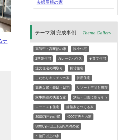
夫婦屋根の家
テーマ別 完成事例
Theme Gallery
るナ
高気密・高断熱の家
狭小住宅
2世帯住宅
ガレージハウス
子育て住宅
注文住宅の間取り
賃貸住宅
こだわりキッチンの家
併用住宅
自
高級な家・豪邸・邸宅
リゾート空間を満喫
家事動線の快適な家
別荘・田舎に暮らそう
か
ローコスト住宅
建築家とつくる家
を
3000万円台の家
4000万円台の家
」
希
5000万円以上1億円未満の家
１億円以上の家