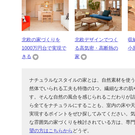
北欧の家づくりを
北欧デザインでつく
収
1000万円台で実現で
る高気密・高断熱の
小
きる
家
ナチュラルなスタイルの家とは、自然素材を使
然体でいられる工夫も特徴の1つ。繊細な木の肌
す。そんな自然の風合を感じられるこだわりが
ら全てをナチュラルにすることも、室内の床や
実現するポイントをぜひ探してみてください。
な雰囲気の家づくりを検討されている方は、専
望の方はこちらから
どうぞ。