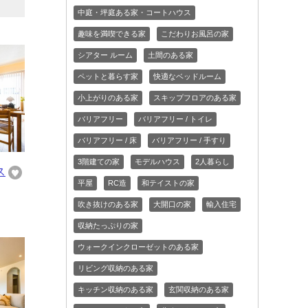
中庭・坪庭ある家・コートハウス
趣味を満喫できる家
こだわりお風呂の家
シアター ルーム
土間のある家
ペットと暮らす家
快適なベッドルーム
小上がりのある家
スキップフロアのある家
バリアフリー
バリアフリー / トイレ
バリアフリー / 床
バリアフリー / 手すり
3階建ての家
モデルハウス
2人暮らし
ス
平屋
RC造
和テイストの家
吹き抜けのある家
大開口の家
輸入住宅
収納たっぷりの家
ウォークインクローゼットのある家
リビング収納のある家
キッチン収納のある家
玄関収納のある家