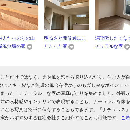
納力たっぷりの山
明るさと開放感にこ
深呼吸したくな
屋風無垢の家
だわった家
チュラルな家
うことだけではなく、光や風を窓から取り込んだり、住む人が
やヒノキ・杉など無垢の風合を活かすのも楽しみなポイントで
詰まった「ナチュラル」な家の写真ばかりを集めました。外観
天井の素材感やインテリアで表現することも、ナチュラルな家
気になる写真は簡単に保存することもできます。「ナチュラス
門家がおすすめする住宅会社をご紹介することも可能です。
ご