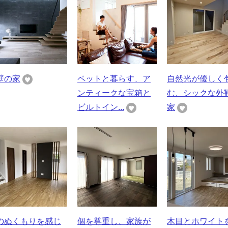
壁の家
ペットと暮らす、ア
自然光が優しく
ンティークな宝箱と
む、シックな外
ビルトイン...
家
のぬくもりを感じ
個を尊重し、家族が
木目とホワイト