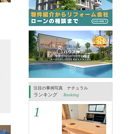
せ
気
る
注目の事例写真 ナチュラル
こ
ランキング
Ranking