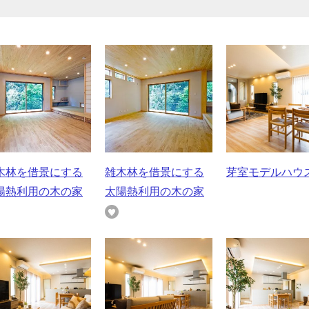
木林を借景にする
雑木林を借景にする
芽室モデルハウ
陽熱利用の木の家
太陽熱利用の木の家