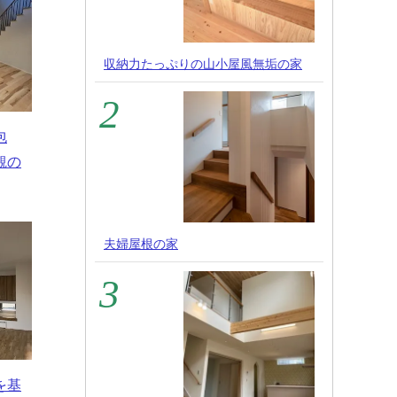
収納力たっぷりの山小屋風無垢の家
包
観の
夫婦屋根の家
を基