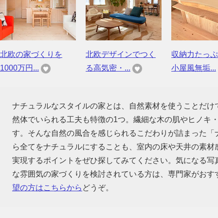
北欧の家づくりを
北欧デザインでつく
収納力たっぷ
1000万円...
る高気密・...
小屋風無垢...
ナチュラルなスタイルの家とは、自然素材を使うことだけ
然体でいられる工夫も特徴の1つ。繊細な木の肌やヒノキ
す。そんな自然の風合を感じられるこだわりが詰まった「
ら全てをナチュラルにすることも、室内の床や天井の素材
実現するポイントをぜひ探してみてください。気になる写
な雰囲気の家づくりを検討されている方は、専門家がおす
望の方はこちらから
どうぞ。