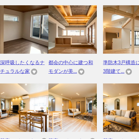
深呼吸したくなるナ
都会の中心に建つ和
準防木3戸構造
チュラルな家
モダンが美...
3階建て...