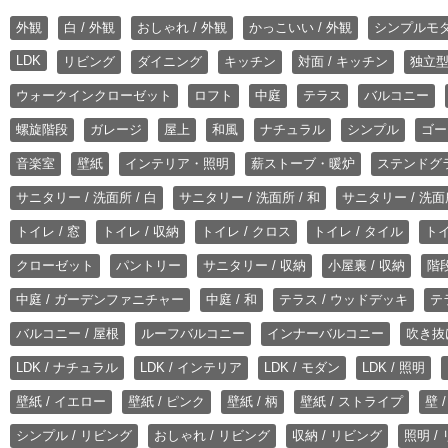
外観
白 / 外観
おしゃれ / 外観
かっこいい / 外観
シンプルモ
LDK
リビング
ダイニング
キッチン
対面 / キッチン
独立型
ウォークインクローゼット
ロフト
中庭
テラス
バルコニー
螺旋階段
ガレージ
屋上
和風
ナチュラル
シンプル
ゴー
音楽室
壁紙
インテリア・照明
薪ストーブ・暖炉
ステンドグ
サニタリー / 洗面所 / 白
サニタリー / 洗面所 / 和
サニタリー / 洗面所
トイレ / 窓
トイレ / 収納
トイレ / クロス
トイレ / タイル
トイ
クローゼット
パントリー
サニタリー / 収納
小屋裏 / 収納
階段
中庭 / ガーデンファニチャー
中庭 / 和
テラス / ウッドデッキ
テ
バルコニー / 屋根
ルーフバルコニー
インナーバルコニー
吹き抜
LDK / ナチュラル
LDK / インテリア
LDK / モダン
LDK / 照明
壁紙 / イエロー
壁紙 / ピンク
壁紙 / 柄
壁紙 / ストライプ
壁 
シンプル / リビング
おしゃれ / リビング
収納 / リビング
照明 /