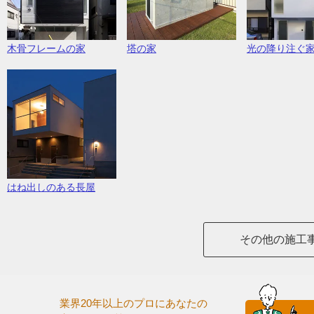
塔の家
木骨フレームの家
光の降り注ぐ
はね出しのある長屋
その他の施工
業界20年以上のプロにあなたの