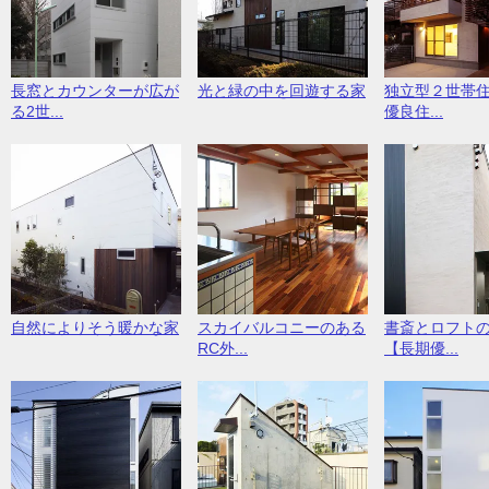
長窓とカウンターが広が
光と緑の中を回遊する家
独立型２世帯
る2世...
優良住...
スカイバルコニーのある
自然によりそう暖かな家
書斎とロフト
RC外...
【長期優...