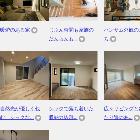
暖炉のある家
じぶん時間も家族の
ハンサム外観の
だんらんも...
ち
自然光が優しく包
シックで落ち着いた
広々リビングと
む、シックな...
収納力抜群...
たり畳のあ...