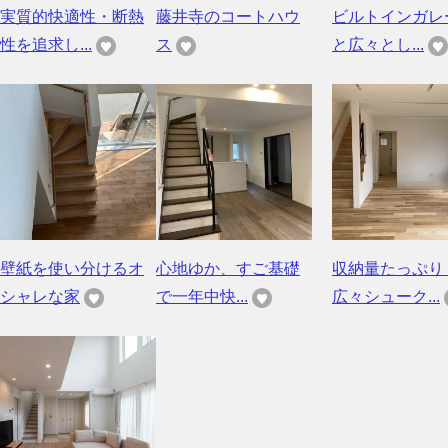
実質的快適性・断熱
藤井寺のコートハウ
ビルトインガレ
性を追求し...
ス
と広々とし...
壁紙を使い分けるオ
心地ゆか、すご基礎
収納量たっぷり
シャレな家
で一年中快...
広々シューク...