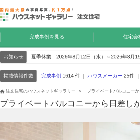
完成事例を見る
住宅会
お知らせ
夏季休業 2026年8月12日（水）～2026年8
掲載情報件数
完成事例
1614
件 ｜
ハウスメーカー
25
件 
注文住宅のハウスネットギャラリー
プライベートバルコニーか
プライベートバルコニーから日差し