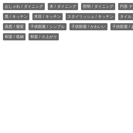
おしゃれ / ダイニング
木 / ダイニング
照明 / ダイニング
円形 テ
黒 / キッチン
木目 / キッチン
スタイリッシュ / キッチン
タイル 
高窓 / 寝室
子供部屋 / シンプル
子供部屋 / かわいい
子供部屋 /
和室 / 収納
和室 / 小上がり