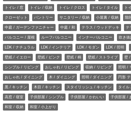
トイレ / 窓
トイレ / 収納
トイレ / クロス
トイレ / タイル
トイ
クローゼット
パントリー
サニタリー / 収納
小屋裏 / 収納
階段
中庭 / ガーデンファニチャー
中庭 / 和
テラス / ウッドデッキ
テ
バルコニー / 屋根
ルーフバルコニー
インナーバルコニー
吹き抜
LDK / ナチュラル
LDK / インテリア
LDK / モダン
LDK / 照明
壁紙 / イエロー
壁紙 / ピンク
壁紙 / 柄
壁紙 / ストライプ
壁 
シンプル / リビング
おしゃれ / リビング
収納 / リビング
照明 /
おしゃれ / ダイニング
木 / ダイニング
照明 / ダイニング
円形 テ
黒 / キッチン
木目 / キッチン
スタイリッシュ / キッチン
タイル 
高窓 / 寝室
子供部屋 / シンプル
子供部屋 / かわいい
子供部屋 /
和室 / 収納
和室 / 小上がり