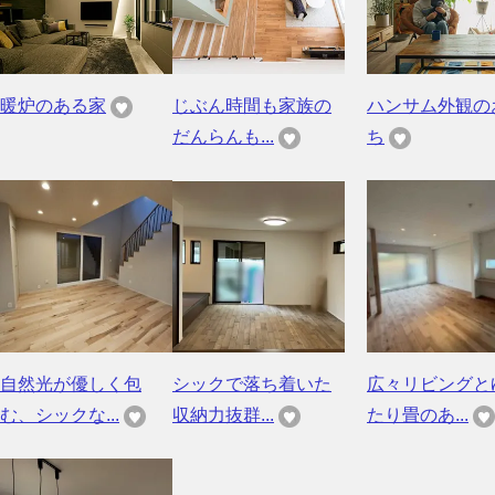
暖炉のある家
じぶん時間も家族の
ハンサム外観の
だんらんも...
ち
自然光が優しく包
シックで落ち着いた
広々リビングと
む、シックな...
収納力抜群...
たり畳のあ...