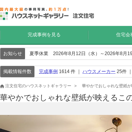
完成事例を見る
住宅会
お知らせ
夏季休業 2026年8月12日（水）～2026年8
掲載情報件数
完成事例
1614
件 ｜
ハウスメーカー
25
件 
注文住宅のハウスネットギャラリー
華やかでおしゃれな壁紙が
華やかでおしゃれな壁紙が映えるこ