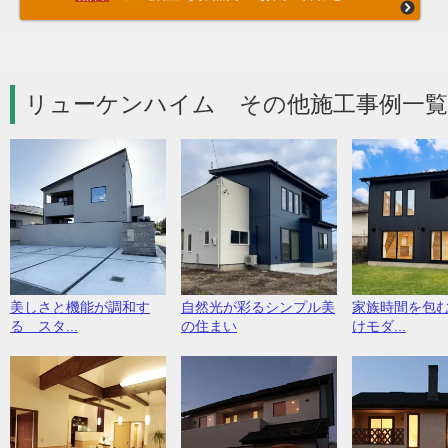
リューケンハイム その他施工事例一覧
美しさと機能が調和す
自然光が彩るシンプル美
家族時間を包
る スタ...
の住まい
けモダ...