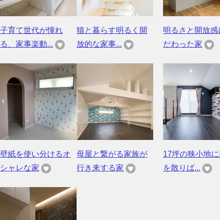
子育て世代が憧れ
猫と暮らす明るく開
明るさと開放感
る、家事楽動...
放的な家事...
だわった家
壁紙を使い分けるオ
母屋と繋がる家族が
17坪の狭小地
シャレな家
行き来する家
を散りば...