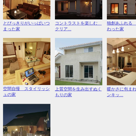
とびっきりがいっぱいつ
コントラストを楽しむ
独創あふれる
まった家
クリア...
わった家
空間自慢 スタイリッシ
上質空間を生み出すぬく
暖かさに包ま
ュの家
もりの家
ンキッ...