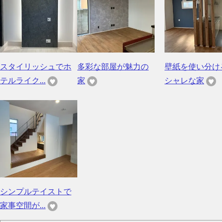
スタイリッシュでホ
多彩な部屋が魅力の
壁紙を使い分け
テルライク...
家
シャレな家
シンプルテイストで
家事空間が...