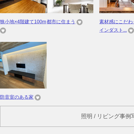
狭小地×4階建て100m
都市に住まう
素材感にこだわ
インダスト...
防音室のある家
照明 / リビング事