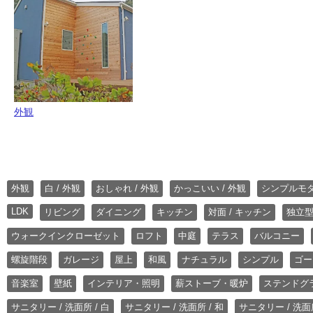
外観
外観
白 / 外観
おしゃれ / 外観
かっこいい / 外観
シンプルモ
LDK
リビング
ダイニング
キッチン
対面 / キッチン
独立型
ウォークインクローゼット
ロフト
中庭
テラス
バルコニー
螺旋階段
ガレージ
屋上
和風
ナチュラル
シンプル
ゴー
音楽室
壁紙
インテリア・照明
薪ストーブ・暖炉
ステンドグ
サニタリー / 洗面所 / 白
サニタリー / 洗面所 / 和
サニタリー / 洗面所