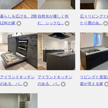
暮らしを広げる、2階
自然光が優しく包
広々リビングと
LDKの家
む、シックな...
たり畳のあ...
アイランドキッチン
アイランドキッチン
リビングと居室
のある、バ...
のある、バ...
庭が見える家