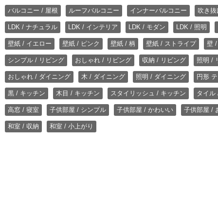
バルコニー / 屋根
ルーフバルコニー
インナーバルコニー
吹き抜
LDK / ナチュラル
LDK / インテリア
LDK / モダン
LDK / 照明
壁紙 / イエロー
壁紙 / ピンク
壁紙 / 柄
壁紙 / ストライプ
壁 
シンプル / リビング
おしゃれ / リビング
収納 / リビング
照明 /
おしゃれ / ダイニング
木 / ダイニング
照明 / ダイニング
円形 テ
黒 / キッチン
木目 / キッチン
スタイリッシュ / キッチン
タイル 
高窓 / 寝室
子供部屋 / シンプル
子供部屋 / かわいい
子供部屋 /
和室 / 収納
和室 / 小上がり