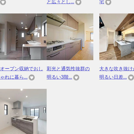
と広々とし...
宅
オープン収納でおし
彩光と通気性抜群の
大きな吹き抜け
ゃれに暮ら...
明るい3階...
明るい日差...