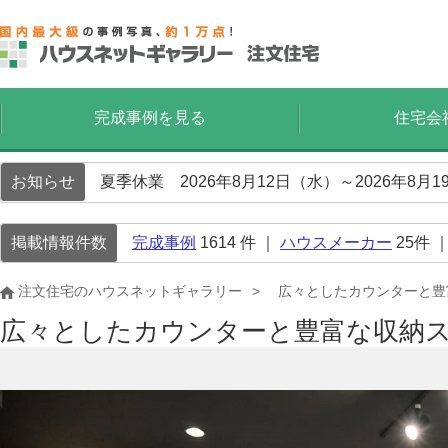
完成事例を見る
住宅会
お知らせ
夏季休業 2026年8月12日（水）～2026年8
掲載情報件数
完成事例
1614
件 ｜
ハウスメーカー
25
件 
注文住宅のハウスネットギャラリー
広々としたカウンターと豊
広々としたカウンターと豊富な収納