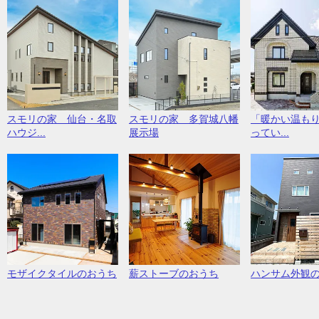
スモリの家 仙台・名取
スモリの家 多賀城八幡
「暖かい温も
ハウジ...
展示場
ってい...
モザイクタイルのおうち
薪ストーブのおうち
ハンサム外観