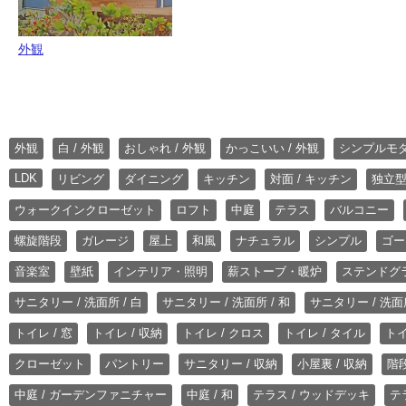
外観
外観
白 / 外観
おしゃれ / 外観
かっこいい / 外観
シンプルモ
LDK
リビング
ダイニング
キッチン
対面 / キッチン
独立型
ウォークインクローゼット
ロフト
中庭
テラス
バルコニー
螺旋階段
ガレージ
屋上
和風
ナチュラル
シンプル
ゴー
音楽室
壁紙
インテリア・照明
薪ストーブ・暖炉
ステンドグ
サニタリー / 洗面所 / 白
サニタリー / 洗面所 / 和
サニタリー / 洗面所
トイレ / 窓
トイレ / 収納
トイレ / クロス
トイレ / タイル
トイ
クローゼット
パントリー
サニタリー / 収納
小屋裏 / 収納
階段
中庭 / ガーデンファニチャー
中庭 / 和
テラス / ウッドデッキ
テ