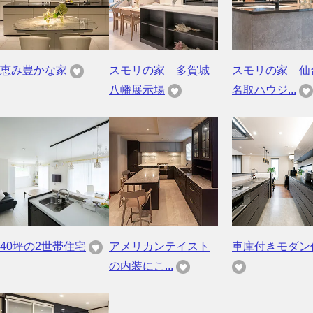
恵み豊かな家
スモリの家 多賀城
スモリの家 仙
八幡展示場
名取ハウジ...
40坪の2世帯住宅
アメリカンテイスト
車庫付きモダン
の内装にこ...