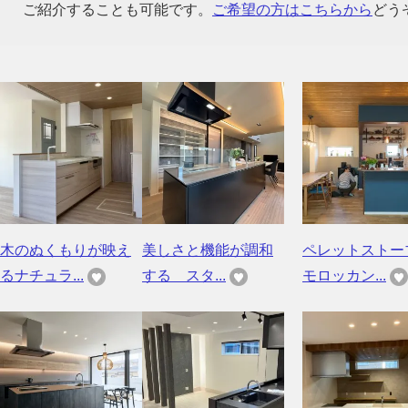
ご紹介することも可能です。
ご希望の方はこちらから
どう
木のぬくもりが映え
美しさと機能が調和
ペレットストー
るナチュラ...
する スタ...
モロッカン...