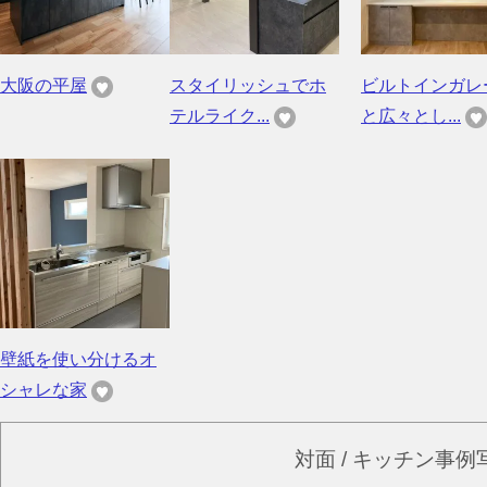
大阪の平屋
スタイリッシュでホ
ビルトインガレ
テルライク...
と広々とし...
壁紙を使い分けるオ
シャレな家
対面 / キッチン事