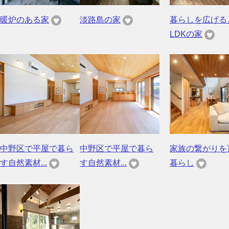
暖炉のある家
淡路島の家
暮らしを広げる
LDKの家
中野区で平屋で暮ら
中野区で平屋で暮ら
家族の繋がりを
す自然素材...
す自然素材...
暮らし