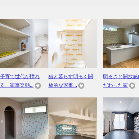
子育て世代が憧れ
猫と暮らす明るく開
明るさと開放感
る、家事楽動...
放的な家事...
だわった家