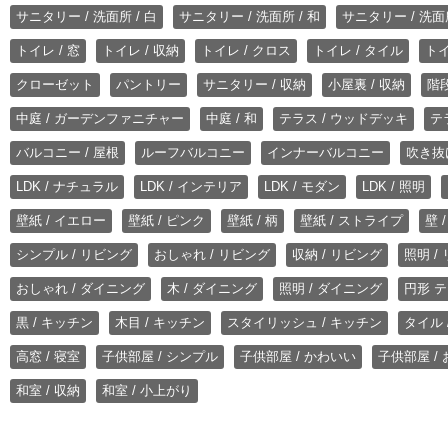
サニタリー / 洗面所 / 白
サニタリー / 洗面所 / 和
サニタリー / 洗面所
トイレ / 窓
トイレ / 収納
トイレ / クロス
トイレ / タイル
トイ
クローゼット
パントリー
サニタリー / 収納
小屋裏 / 収納
階段
中庭 / ガーデンファニチャー
中庭 / 和
テラス / ウッドデッキ
テ
バルコニー / 屋根
ルーフバルコニー
インナーバルコニー
吹き抜
LDK / ナチュラル
LDK / インテリア
LDK / モダン
LDK / 照明
壁紙 / イエロー
壁紙 / ピンク
壁紙 / 柄
壁紙 / ストライプ
壁 
シンプル / リビング
おしゃれ / リビング
収納 / リビング
照明 /
おしゃれ / ダイニング
木 / ダイニング
照明 / ダイニング
円形 テ
黒 / キッチン
木目 / キッチン
スタイリッシュ / キッチン
タイル 
高窓 / 寝室
子供部屋 / シンプル
子供部屋 / かわいい
子供部屋 /
和室 / 収納
和室 / 小上がり