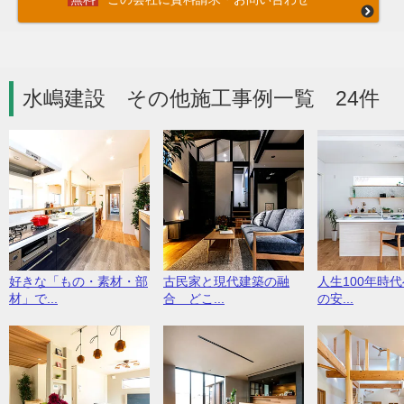
水嶋建設 その他施工事例一覧 24件
好きな「もの・素材・部
古民家と現代建築の融
人生100年時
材」で...
合 どこ...
の安...