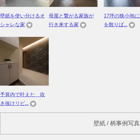
壁紙を使い分けるオ
母屋と繋がる家族が
17坪の狭小地
シャレな家
行き来する家
を散りば...
予算内で叶えた 吹
き抜けリビ...
壁紙 / 柄事例写