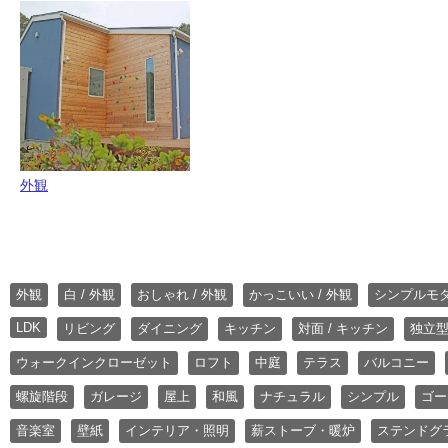
外観
外観
白 / 外観
おしゃれ / 外観
かっこいい / 外観
シンプルモ
LDK
リビング
ダイニング
キッチン
対面 / キッチン
独立型
ウォークインクローゼット
ロフト
中庭
テラス
バルコニー
螺旋階段
ガレージ
屋上
和風
ナチュラル
シンプル
ゴー
音楽室
壁紙
インテリア・照明
薪ストーブ・暖炉
ステンドグ