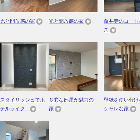
光と開放感の家
光と開放感の家
藤井寺のコート
ス
スタイリッシュでホ
多彩な部屋が魅力の
壁紙を使い分け
テルライク...
家
シャレな家