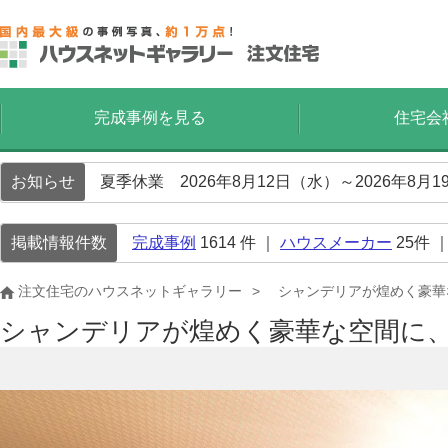
完成事例を見る
住宅会
お知らせ
夏季休業 2026年8月12日（水）～2026年8
掲載情報件数
完成事例
1614
件 ｜
ハウスメーカー
25
件 
注文住宅のハウスネットギャラリー
シャンデリアが煌めく豪華
シャンデリアが煌めく豪華な空間に、