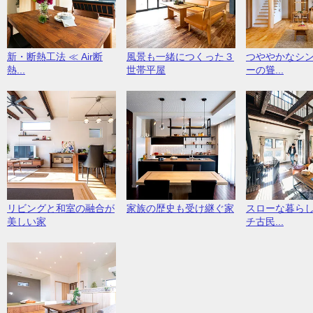
新・断熱工法 ≪ Air断
風景も一緒につくった３
つややかなシ
熱...
世帯平屋
ーの聳...
リビングと和室の融合が
家族の歴史も受け継ぐ家
スローな暮ら
美しい家
チ古民...