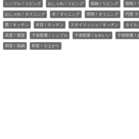
シンプル / リビング
おしゃれ / リビング
収納 / リビング
照明 /
おしゃれ / ダイニング
木 / ダイニング
照明 / ダイニング
円形 テ
黒 / キッチン
木目 / キッチン
スタイリッシュ / キッチン
タイル 
高窓 / 寝室
子供部屋 / シンプル
子供部屋 / かわいい
子供部屋 /
和室 / 収納
和室 / 小上がり