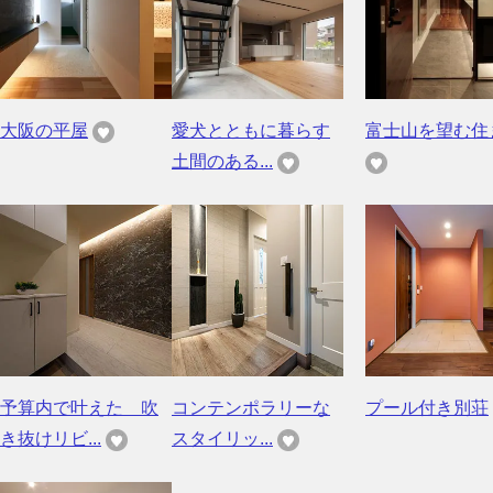
大阪の平屋
愛犬とともに暮らす
富士山を望む住
土間のある...
予算内で叶えた 吹
コンテンポラリーな
プール付き別荘
き抜けリビ...
スタイリッ...