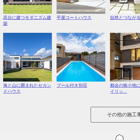
高台に建つモダニズム建
平屋コートハウス
自然とつなが
築
海と山に囲まれたセカン
プール付き別荘
都会の狭小地
ドハウス
イリッ...
その他の施工