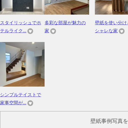
スタイリッシュでホ
多彩な部屋が魅力の
壁紙を使い分け
テルライク...
家
シャレな家
シンプルテイストで
家事空間が...
壁紙事例写真