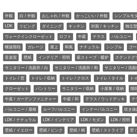
外観
白 / 外観
おしゃれ / 外観
かっこいい / 外観
シンプルモ
LDK
リビング
ダイニング
キッチン
対面 / キッチン
独立型
ウォークインクローゼット
ロフト
中庭
テラス
バルコニー
螺旋階段
ガレージ
屋上
和風
ナチュラル
シンプル
ゴー
音楽室
壁紙
インテリア・照明
薪ストーブ・暖炉
ステンドグ
サニタリー / 洗面所 / 白
サニタリー / 洗面所 / 和
サニタリー / 洗面所
トイレ / 窓
トイレ / 収納
トイレ / クロス
トイレ / タイル
トイ
クローゼット
パントリー
サニタリー / 収納
小屋裏 / 収納
階段
中庭 / ガーデンファニチャー
中庭 / 和
テラス / ウッドデッキ
テ
バルコニー / 屋根
ルーフバルコニー
インナーバルコニー
吹き抜
LDK / ナチュラル
LDK / インテリア
LDK / モダン
LDK / 照明
壁紙 / イエロー
壁紙 / ピンク
壁紙 / 柄
壁紙 / ストライプ
壁 