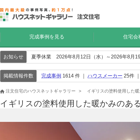
完成事例を見る
住宅会
お知らせ
夏季休業 2026年8月12日（水）～2026年8
掲載情報件数
完成事例
1614
件 ｜
ハウスメーカー
25
件 
注文住宅のハウスネットギャラリー
イギリスの塗料使用した暖
イギリスの塗料使用した暖かみのあ