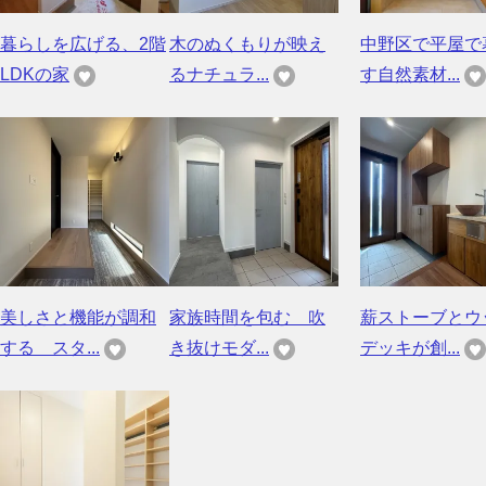
暮らしを広げる、2階
木のぬくもりが映え
中野区で平屋で
LDKの家
るナチュラ...
す自然素材...
美しさと機能が調和
家族時間を包む 吹
薪ストーブとウ
する スタ...
き抜けモダ...
デッキが創...