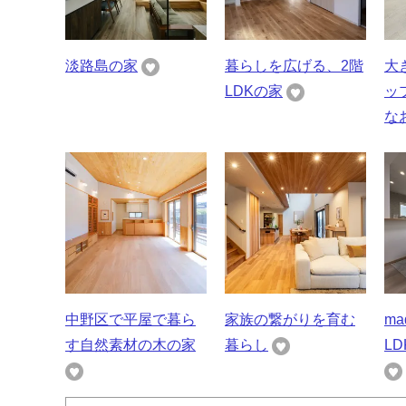
淡路島の家
暮らしを広げる、2階
大
LDKの家
ッ
な
中野区で平屋で暮ら
家族の繋がりを育む
ma
す自然素材の木の家
暮らし
L