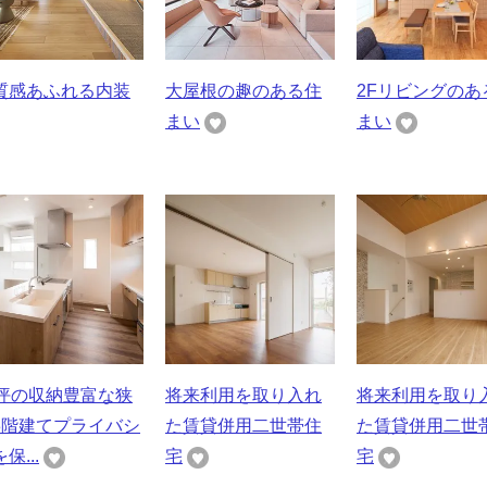
質感あふれる内装
大屋根の趣のある住
2Fリビングのあ
まい
まい
8坪の収納豊富な狭
将来利用を取り入れ
将来利用を取り
3階建てプライバシ
た賃貸併用二世帯住
た賃貸併用二世
保...
宅
宅