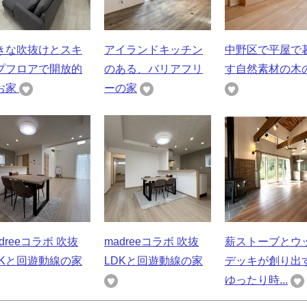
きな吹抜けとスキ
アイランドキッチン
中野区で平屋で
プフロアで開放的
のある、バリアフリ
す自然素材の木
お家
ーの家
dreeコラボ 吹抜
madreeコラボ 吹抜
薪ストーブとウ
DKと回遊動線の家
LDKと回遊動線の家
デッキが創り
ゆったり時...