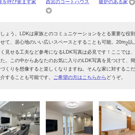
覚を呼び覚ます家
西宮のコートハウス
暖炉のある家
でしょう。LDKは家族とのコミュニケーションをとる重要な役
せて、居心地のいい広いスペースとすることも可能。20m
以
2
広く見せる工夫など参考になるLDK写真は必見です！ここでは
した。この中からあなたのお気に入りのLDK写真を見つけて、
家づくりを想像すると楽しくなりますね。そんな家に対するこ
紹介することも可能です。
ご希望の方はこちらから
どうぞ。