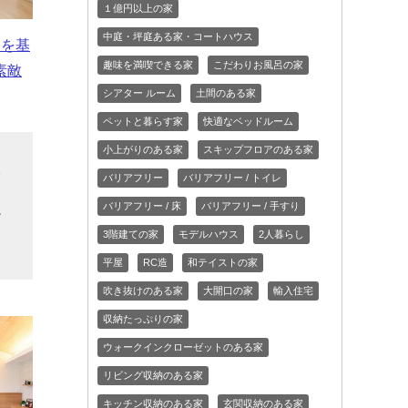
１億円以上の家
中庭・坪庭ある家・コートハウス
白を基
趣味を満喫できる家
こだわりお風呂の家
素敵
シアター ルーム
土間のある家
ペットと暮らす家
快適なベッドルーム
小上がりのある家
スキップフロアのある家
入
バリアフリー
バリアフリー / トイレ
イ
バリアフリー / 床
バリアフリー / 手すり
だ
3階建ての家
モデルハウス
2人暮らし
平屋
RC造
和テイストの家
吹き抜けのある家
大開口の家
輸入住宅
収納たっぷりの家
ウォークインクローゼットのある家
リビング収納のある家
キッチン収納のある家
玄関収納のある家