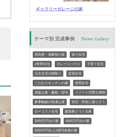
ギャラリーガレージの家
テーマ別 完成事例
Theme Gallery
高気密・高断熱の家
狭小住宅
2世帯住宅
ガレージハウス
子育て住宅
注文住宅の間取り
賃貸住宅
こだわりキッチンの家
併用住宅
高級な家・豪邸・邸宅
リゾート空間を満喫
家事動線の快適な家
別荘・田舎に暮らそう
ローコスト住宅
建築家とつくる家
3000万円台の家
4000万円台の家
5000万円以上1億円未満の家