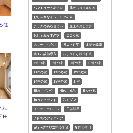
パントリーのある家
北欧スタイルの家
おしゃれなインテリアの家
る住
テラスのある住まい
屋上を楽しむ家
おしゃれな木の家
エコな家
スマートハウス
省エネ住宅
太陽光発電
省エネ設備導入
おしゃれな狭小住宅
7坪の家
8坪の家
9坪の家
10坪の家
11坪の家
13坪の家
12坪の家
14坪の家
15坪の家
和室
和のリビング
和のお風呂
和な外観
和のアクセント
和モダン
入れ
インナーガレージ
子供部屋
帯住
子育てのアイディア
完全分離型の2世帯住宅
多世帯住宅