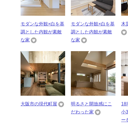
モダンな外観×白を基
モダンな外観×白を基
木
調とした内観が素敵
調とした内観が素敵
な家
な家
大阪市の現代町屋
明るさと開放感にこ
1
だわった家
小
ーを