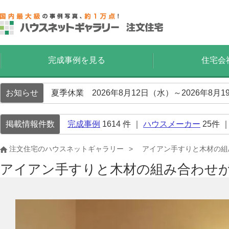
完成事例を見る
住宅会
お知らせ
夏季休業 2026年8月12日（水）～2026年8
掲載情報件数
完成事例
1614
件 ｜
ハウスメーカー
25
件 
注文住宅のハウスネットギャラリー
アイアン手すりと木材の組
アイアン手すりと木材の組み合わせ