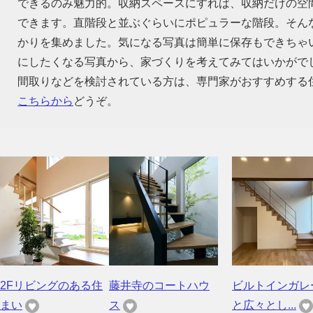
できるのみ魅力的。収納スペースにすれば、収納だけの空
できます。直階段と並ぶぐらいにポピュラーな階段。そん
かりを集めました。気になる写真は簡単に保存もできちゃ
にしたくなる写真から、家づくりを考えてみてはいかがで
間取りなどを検討されている方は、専門家がおすすめする
こちらから
どうぞ。
2Fリビングのある住
藤井寺のコートハウ
ビルトインガレ
まい
ス
と広々とし...