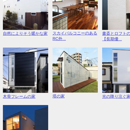
スカイバルコニーのある
自然によりそう暖かな家
書斎とロフト
RC外...
【長期優...
塔の家
木骨フレームの家
光の降り注ぐ