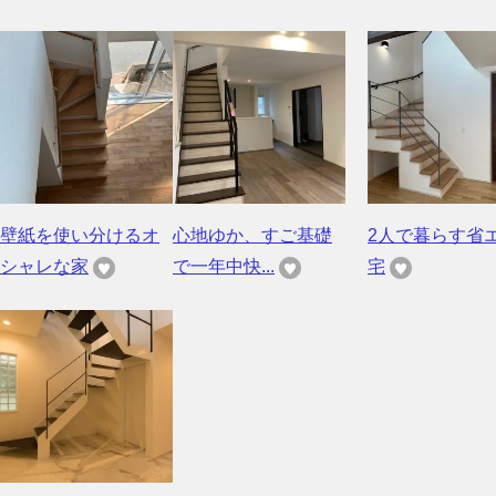
壁紙を使い分けるオ
心地ゆか、すご基礎
2人で暮らす省
シャレな家
で一年中快...
宅