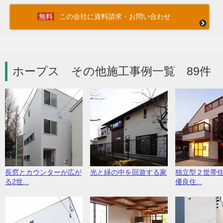
この会社に資料請求・お問い合わせ
ホープス その他施工事例一覧 89件
長窓とカウンターが広が
光と緑の中を回遊する家
独立型２世帯
る2世...
優良住...