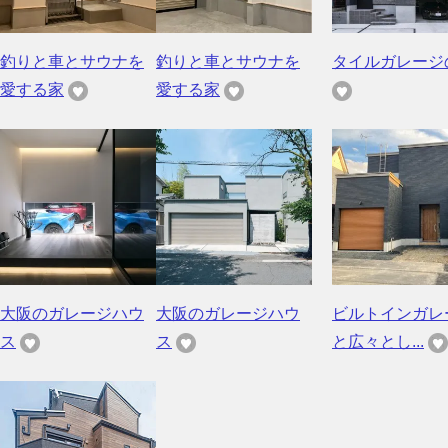
釣りと車とサウナを
釣りと車とサウナを
タイルガレージ
愛する家
愛する家
大阪のガレージハウ
大阪のガレージハウ
ビルトインガレ
ス
ス
と広々とし...