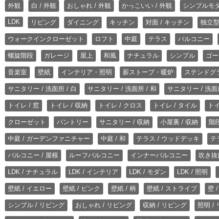
外観
白 / 外観
おしゃれ / 外観
かっこいい / 外観
シンプルモ
LDK
リビング
ダイニング
キッチン
対面 / キッチン
独立型
ウォークインクローゼット
ロフト
中庭
テラス
バルコニー
螺旋階段
ガレージ
屋上
和風
ナチュラル
シンプル
ゴー
音楽室
壁紙
インテリア・照明
薪ストーブ・暖炉
ステンドグ
サニタリー / 洗面所 / 白
サニタリー / 洗面所 / 和
サニタリー / 洗面所
トイレ / 窓
トイレ / 収納
トイレ / クロス
トイレ / タイル
トイ
クローゼット
パントリー
サニタリー / 収納
小屋裏 / 収納
階段
中庭 / ガーデンファニチャー
中庭 / 和
テラス / ウッドデッキ
テ
バルコニー / 屋根
ルーフバルコニー
インナーバルコニー
吹き抜
LDK / ナチュラル
LDK / インテリア
LDK / モダン
LDK / 照明
壁紙 / イエロー
壁紙 / ピンク
壁紙 / 柄
壁紙 / ストライプ
壁 
シンプル / リビング
おしゃれ / リビング
収納 / リビング
照明 /