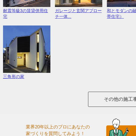
耐震等級3の賃貸併用住
ガレージと玄関アプロー
和とモダンの
宅
チ一体...
帯住宅）
三角形の家
その他の施工
業界20年以上のプロにあなたの
家づくりを質問してみよう！