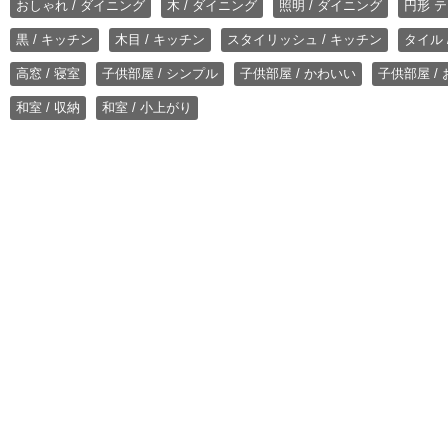
おしゃれ / ダイニング
木 / ダイニング
照明 / ダイニング
円形 テ
黒 / キッチン
木目 / キッチン
スタイリッシュ / キッチン
タイル 
高窓 / 寝室
子供部屋 / シンプル
子供部屋 / かわいい
子供部屋 /
和室 / 収納
和室 / 小上がり