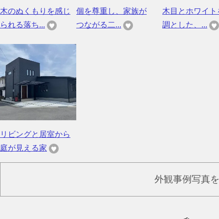
木のぬくもりを感じ
個を尊重し、家族が
木目とホワイト
られる落ち...
つながる二...
調とした、...
リビングと居室から
庭が見える家
外観事例写真