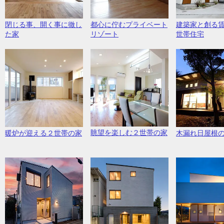
閉じる事、開く事に徹し
都心に佇むプライベート
建築家と創る
た家
リゾート
世帯住宅
眺望を楽しむ２世帯の家
暖炉が迎える２世帯の家
木漏れ日屋根