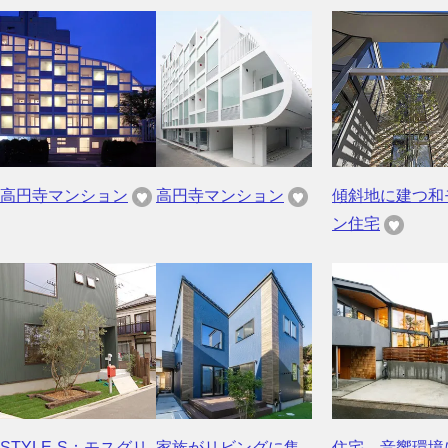
高円寺マンション
高円寺マンション
傾斜地に建つ和
ン住宅
STYLE-S：モスグリ
家族がリビングに集
住宅 音響環境