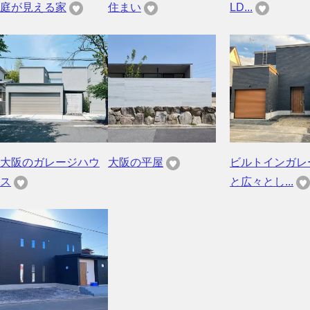
庭が見える家
住まい
LD...
大阪のガレージハウ
大阪の平屋
ビルトインガレ
ス
と広々とし...