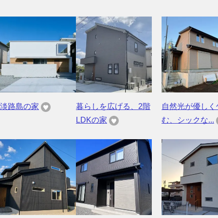
淡路島の家
暮らしを広げる、2階
自然光が優しく
LDKの家
む、シックな...