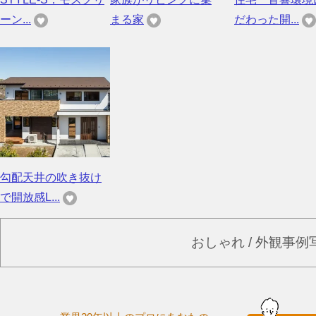
ーン...
まる家
だわった開...
勾配天井の吹き抜け
で開放感L...
おしゃれ / 外観事