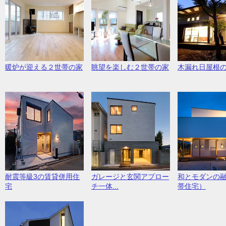
眺望を楽しむ２世帯の家
暖炉が迎える２世帯の家
木漏れ日屋根
耐震等級3の賃貸併用住
ガレージと玄関アプロー
和とモダンの
宅
チ一体...
帯住宅）