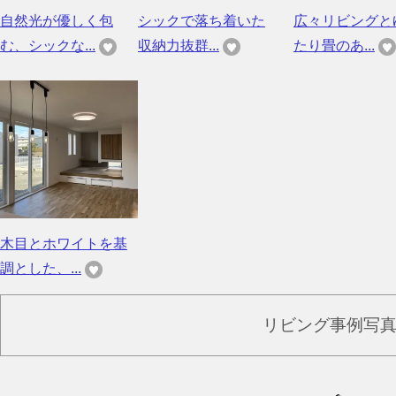
自然光が優しく包
シックで落ち着いた
広々リビングと
む、シックな...
収納力抜群...
たり畳のあ...
木目とホワイトを基
調とした、...
リビング事例写