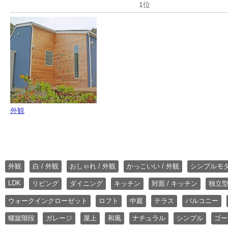
外観
外観
白 / 外観
おしゃれ / 外観
かっこいい / 外観
シンプルモ
LDK
リビング
ダイニング
キッチン
対面 / キッチン
独立型
ウォークインクローゼット
ロフト
中庭
テラス
バルコニー
螺旋階段
ガレージ
屋上
和風
ナチュラル
シンプル
ゴー