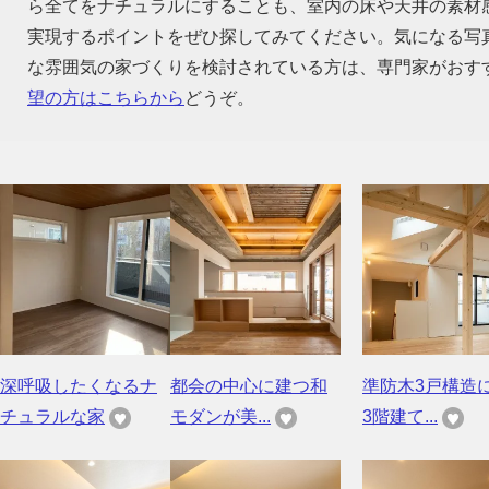
ら全てをナチュラルにすることも、室内の床や天井の素材
実現するポイントをぜひ探してみてください。気になる写
な雰囲気の家づくりを検討されている方は、専門家がおす
望の方はこちらから
どうぞ。
深呼吸したくなるナ
都会の中心に建つ和
準防木3戸構造
チュラルな家
モダンが美...
3階建て...