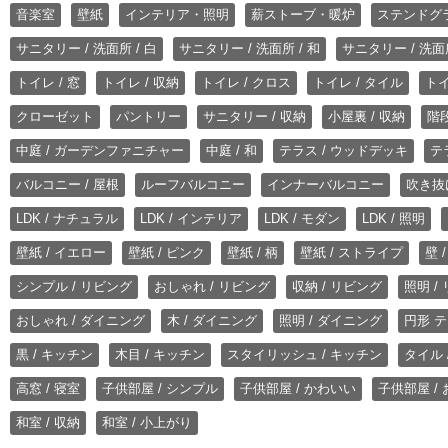
音楽室
壁紙
インテリア・照明
薪ストーブ・暖炉
ステンドグ
サニタリー / 洗面所 / 白
サニタリー / 洗面所 / 和
サニタリー / 洗面所
トイレ / 窓
トイレ / 収納
トイレ / クロス
トイレ / タイル
トイ
クローゼット
パントリー
サニタリー / 収納
小屋裏 / 収納
階段
中庭 / ガーデンファニチャー
中庭 / 和
テラス / ウッドデッキ
テ
バルコニー / 屋根
ルーフバルコニー
インナーバルコニー
吹き抜
LDK / ナチュラル
LDK / インテリア
LDK / モダン
LDK / 照明
壁紙 / イエロー
壁紙 / ピンク
壁紙 / 柄
壁紙 / ストライプ
壁 
シンプル / リビング
おしゃれ / リビング
収納 / リビング
照明 /
おしゃれ / ダイニング
木 / ダイニング
照明 / ダイニング
円形 テ
黒 / キッチン
木目 / キッチン
スタイリッシュ / キッチン
タイル 
高窓 / 寝室
子供部屋 / シンプル
子供部屋 / かわいい
子供部屋 /
和室 / 収納
和室 / 小上がり