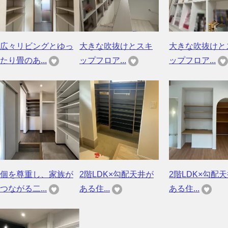
広々リビングとゆっ
大きな吹抜けとスキ
大きな吹抜けと
たり畳のあ...
ップフロア...
ップフロア...
個を尊重し、家族が
2階LDK×勾配天井が
2階LDK×勾配
つながる二...
ある住...
ある住...