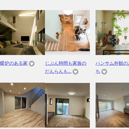
暖炉のある家
じぶん時間も家族の
ハンサム外観の
だんらんも...
ち