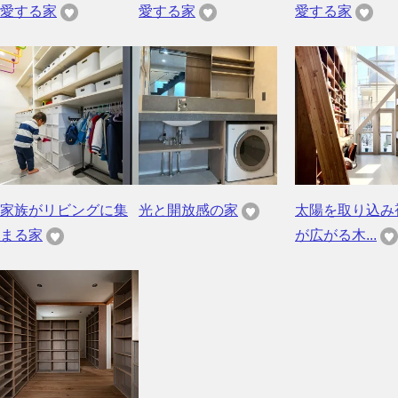
愛する家
愛する家
愛する家
家族がリビングに集
光と開放感の家
太陽を取り込み
まる家
が広がる木...