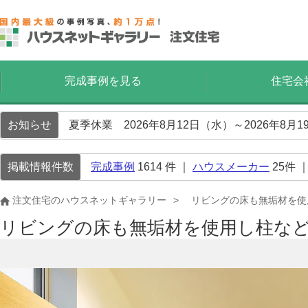
完成事例を見る
住宅会
お知らせ
夏季休業 2026年8月12日（水）～2026年8
掲載情報件数
完成事例
1614
件 ｜
ハウスメーカー
25
件 
注文住宅のハウスネットギャラリー
リビングの床も無垢材を使
リビングの床も無垢材を使用し柱な