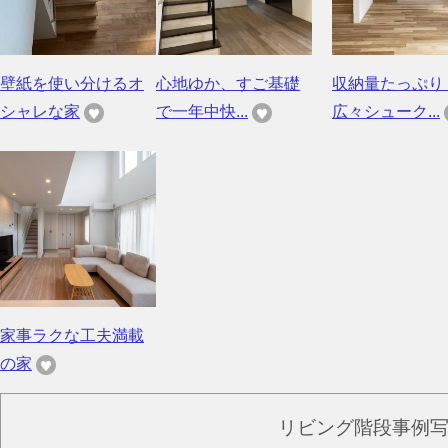
壁紙を使い分けるオ
心地ゆか、すご基礎
収納量たっぷり
シャレな家
で一年中快...
広々シューク...
家事ラクな工夫満載
の家
リビング階段事例