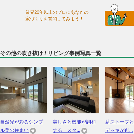
業界20年以上のプロにあなたの
家づくりを質問してみよう！
その他の吹き抜け / リビング事例写真一覧
自然光が彩るシンプ
美しさと機能が調和
薪ストーブと
ル美の住まい
する スタ...
デッキが創...