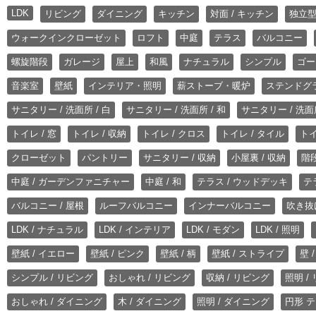
LDK
リビング
ダイニング
キッチン
対面 / キッチン
独立型
ウォークインクローゼット
ロフト
中庭
テラス
バルコニー
螺旋階段
ガレージ
屋上
和風
ナチュラル
シンプル
ゴー
音楽室
壁紙
インテリア・照明
薪ストーブ・暖炉
ステンドグ
サニタリー / 洗面所 / 白
サニタリー / 洗面所 / 和
サニタリー / 洗面所
トイレ / 窓
トイレ / 収納
トイレ / クロス
トイレ / タイル
トイ
クローゼット
パントリー
サニタリー / 収納
小屋裏 / 収納
階段
中庭 / ガーデンファニチャー
中庭 / 和
テラス / ウッドデッキ
テ
バルコニー / 屋根
ルーフバルコニー
インナーバルコニー
吹き抜
LDK / ナチュラル
LDK / インテリア
LDK / モダン
LDK / 照明
壁紙 / イエロー
壁紙 / ピンク
壁紙 / 柄
壁紙 / ストライプ
壁 
シンプル / リビング
おしゃれ / リビング
収納 / リビング
照明 /
おしゃれ / ダイニング
木 / ダイニング
照明 / ダイニング
円形 テ