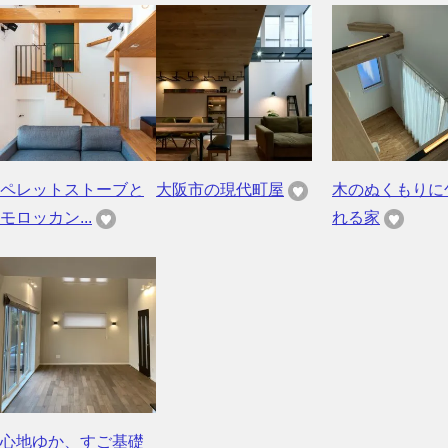
ペレットストーブと
大阪市の現代町屋
木のぬくもりに
モロッカン...
れる家
心地ゆか、すご基礎