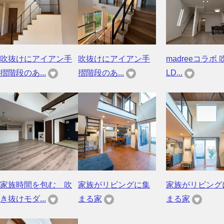
吹抜けにアイアン手
吹抜けにアイアン手
madreeコラボ 
摺階段のあ...
摺階段のあ...
LD...
家族時間を包む 吹
家族がリビングに集
家族がリビング
き抜けモダ...
まる家
まる家