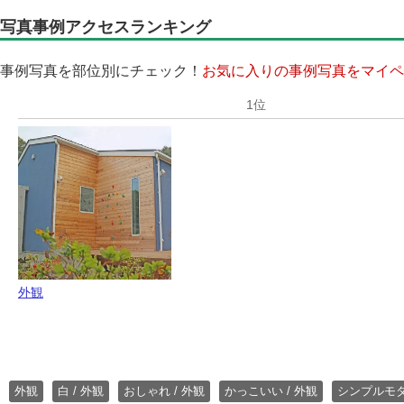
写真事例アクセスランキング
事例写真を部位別にチェック！
お気に入りの事例写真をマイペ
外観
外観
白 / 外観
おしゃれ / 外観
かっこいい / 外観
シンプルモ