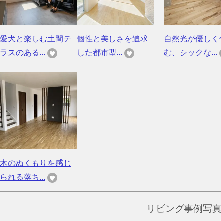
愛犬と楽しむ土間テ
個性と美しさを追求
自然光が優しく
ラスのある...
した都市型...
む、シックな...
木のぬくもりを感じ
られる落ち...
リビング事例写