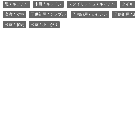
黒 / キッチン
木目 / キッチン
スタイリッシュ / キッチン
タイル 
高窓 / 寝室
子供部屋 / シンプル
子供部屋 / かわいい
子供部屋 /
和室 / 収納
和室 / 小上がり