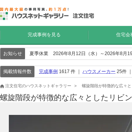
完成事例を見る
住宅会
お知らせ
夏季休業 2026年8月12日（水）～2026年8
掲載情報件数
完成事例
1617
件 ｜
ハウスメーカー
25
件 
注文住宅のハウスネットギャラリー
螺旋階段が特徴的な広々と
螺旋階段が特徴的な広々としたリビ