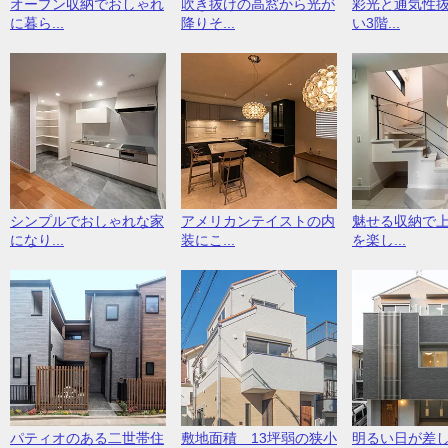
オープン収納でおしゃれ
吹き抜けの高窓から光が
彩光と通気性
に暮ら...
降りそ...
い3階...
シンプルでおしゃれな家
アメリカンテイストの内
魅せる収納で
になり...
装にこ...
を楽し...
パティオのある二世帯住
敷地面積 13坪弱の狭小
明るい日が差