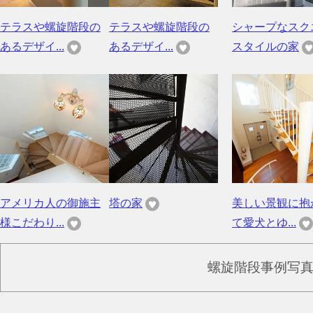
テラスや螺旋階段の
テラスや螺旋階段の
シャープなスク
あるデザイ...
あるデザイ...
スタイルの家
アメリカ人の御施主
塔の家
美しい景観に抱
様こだわり...
て愛犬とゆ...
螺旋階段事例写