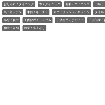
おしゃれ / ダイニング
木 / ダイニング
照明 / ダイニング
円形 テ
黒 / キッチン
木目 / キッチン
スタイリッシュ / キッチン
タイル 
高窓 / 寝室
子供部屋 / シンプル
子供部屋 / かわいい
子供部屋 /
和室 / 収納
和室 / 小上がり