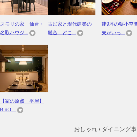
スモリの家 仙台・
古民家と現代建築の
建9坪の狭小空
名取ハウジ...
融合 どこ...
夫がいっ...
【家の原点 平屋】
BinO ...
おしゃれ / ダイニング