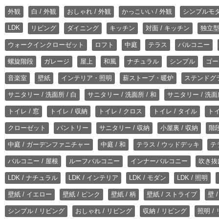
外観
白 / 外観
おしゃれ / 外観
かっこいい / 外観
シンプルモ
LDK
リビング
ダイニング
キッチン
対面 / キッチン
独立型
ウォークインクローゼット
ロフト
中庭
テラス
バルコニー
螺旋階段
ガレージ
屋上
和風
ナチュラル
シンプル
ゴー
音楽室
壁紙
インテリア・照明
薪ストーブ・暖炉
ステンドグ
サニタリー / 洗面所 / 白
サニタリー / 洗面所 / 和
サニタリー / 洗面所
トイレ / 窓
トイレ / 収納
トイレ / クロス
トイレ / タイル
トイ
クローゼット
パントリー
サニタリー / 収納
小屋裏 / 収納
階段
中庭 / ガーデンファニチャー
中庭 / 和
テラス / ウッドデッキ
テ
バルコニー / 屋根
ルーフバルコニー
インナーバルコニー
吹き抜
LDK / ナチュラル
LDK / インテリア
LDK / モダン
LDK / 照明
壁紙 / イエロー
壁紙 / ピンク
壁紙 / 柄
壁紙 / ストライプ
壁 
シンプル / リビング
おしゃれ / リビング
収納 / リビング
照明 /