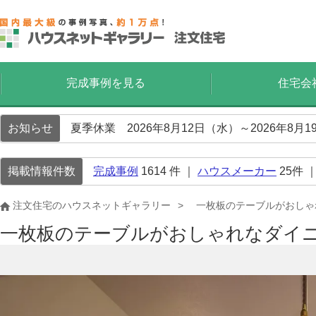
完成事例を見る
住宅会
お知らせ
夏季休業 2026年8月12日（水）～2026年8
掲載情報件数
完成事例
1614
件 ｜
ハウスメーカー
25
件 
注文住宅のハウスネットギャラリー
一枚板のテーブルがおしゃ
一枚板のテーブルがおしゃれなダイ