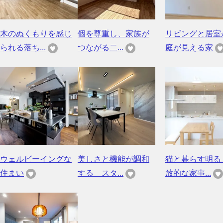
木のぬくもりを感じ
個を尊重し、家族が
リビングと居室
られる落ち...
つながる二...
庭が見える家
ウェルビーイングな
美しさと機能が調和
猫と暮らす明る
住まい
する スタ...
放的な家事...