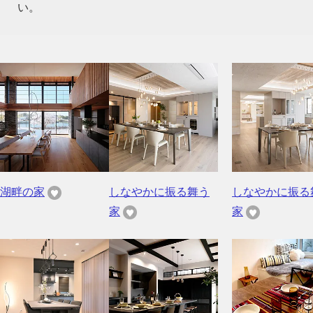
い。
湖畔の家
しなやかに振る舞う
しなやかに振る
家
家