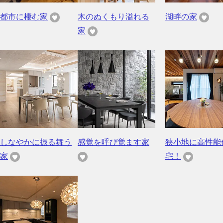
都市に棲む家
木のぬくもり溢れる
湖畔の家
家
しなやかに振る舞う
感覚を呼び覚ます家
狭小地に高性能
家
宅！