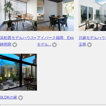
浜松西モデルハウス×
アイパーク福岡 Ees
川越モデルハウ
静岡県
モデル...
玉県
0LDKの家