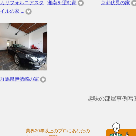
カリフォルニアスタ
湘南を望む家
京都伏見の家
イルの家 ...
群馬県伊勢崎の家
趣味の部屋事例写
業界20年以上のプロにあなたの