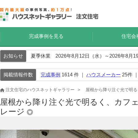
完成事例を見る
住宅会
お知らせ
夏季休業 2026年8月12日（水）～2026年8
掲載情報件数
完成事例
1614
件 ｜
ハウスメーカー
25
件 
注文住宅のハウスネットギャラリー
屋根から降り注ぐ光で明る
屋根から降り注ぐ光で明るく、カフ
レージ