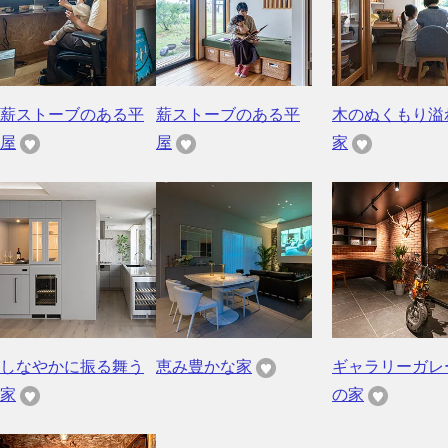
薪ストーブのある平
薪ストーブのある平
木のぬくもり溢
屋
屋
家
しなやかに振る舞う
恵み豊かな家
ギャラリーガレ
家
の家