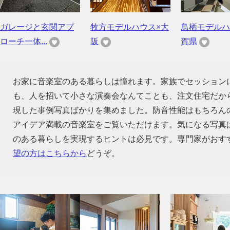
ガレージと玄関アプ
牧方モデルハウス×大
鳥栖モデルハ
ローチ一体...
阪
賀県
お家に音楽室のある暮らしは憧れます。家族でセッション
も、人を招いて小さな演奏会なんてことも、注文住宅だか
現した事例写真ばかりを集めました。防音性能はもちろん
アイデア満載の音楽室をご覧いただけます。気になる写真
のある暮らしを実現するヒントは必見です。専門家がおす
望の方はこちらから
どうぞ。