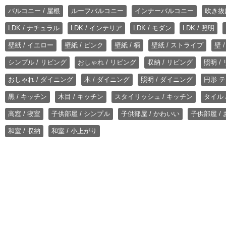
バルコニー / 屋根
ルーフバルコニー
インナーバルコニー
吹き抜
LDK / ナチュラル
LDK / インテリア
LDK / モダン
LDK / 照明
壁紙 / イエロー
壁紙 / ピンク
壁紙 / 柄
壁紙 / ストライプ
壁 
シンプル / リビング
おしゃれ / リビング
収納 / リビング
照明 /
おしゃれ / ダイニング
木 / ダイニング
照明 / ダイニング
円形 テ
黒 / キッチン
木目 / キッチン
スタイリッシュ / キッチン
タイル 
高窓 / 寝室
子供部屋 / シンプル
子供部屋 / かわいい
子供部屋 /
和室 / 収納
和室 / 小上がり