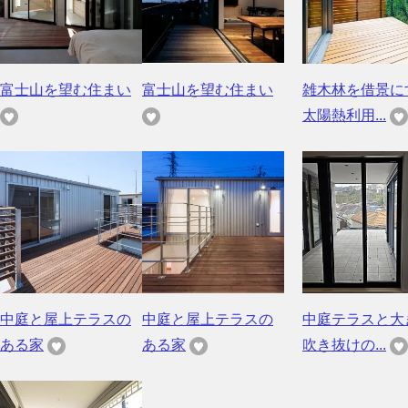
富士山を望む住まい
富士山を望む住まい
雑木林を借景に
太陽熱利用...
中庭と屋上テラスの
中庭と屋上テラスの
中庭テラスと大
ある家
ある家
吹き抜けの...