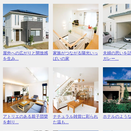
屋外への広がりと開放感
家族がつながる陽光いっ
夫婦の思いを
を生み...
ぱいの家
ガレー...
アトリエのある親子団欒
ナチュラル雑貨に彩られ
ホテルのよう
を創り...
た温も...