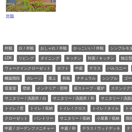
外観
外観
白 / 外観
おしゃれ / 外観
かっこいい / 外観
シンプルモ
LDK
リビング
ダイニング
キッチン
対面 / キッチン
独立型
ウォークインクローゼット
ロフト
中庭
テラス
バルコニー
螺旋階段
ガレージ
屋上
和風
ナチュラル
シンプル
ゴー
音楽室
壁紙
インテリア・照明
薪ストーブ・暖炉
ステンドグ
サニタリー / 洗面所 / 白
サニタリー / 洗面所 / 和
サニタリー / 洗面所
トイレ / 窓
トイレ / 収納
トイレ / クロス
トイレ / タイル
トイ
クローゼット
パントリー
サニタリー / 収納
小屋裏 / 収納
階段
中庭 / ガーデンファニチャー
中庭 / 和
テラス / ウッドデッキ
テ