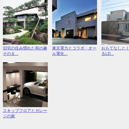
旧宅の住み慣れた和の趣
東京電力とコラボ・オー
おもてなしと
そのま...
ル電化...
るLD...
スキップフロアとガレー
ジの家