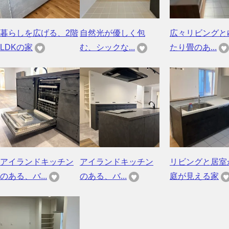
暮らしを広げる、2階
自然光が優しく包
広々リビングと
LDKの家
む、シックな...
たり畳のあ...
アイランドキッチン
アイランドキッチン
リビングと居室
のある、バ...
のある、バ...
庭が見える家