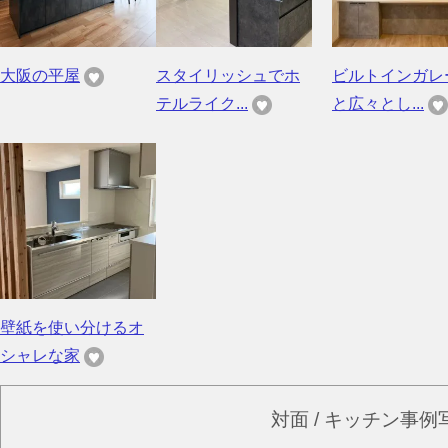
大阪の平屋
スタイリッシュでホ
ビルトインガレ
テルライク...
と広々とし...
壁紙を使い分けるオ
シャレな家
対面 / キッチン事