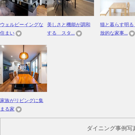
ウェルビーイングな
美しさと機能が調和
猫と暮らす明る
住まい
する スタ...
放的な家事...
家族がリビングに集
まる家
ダイニング事例写