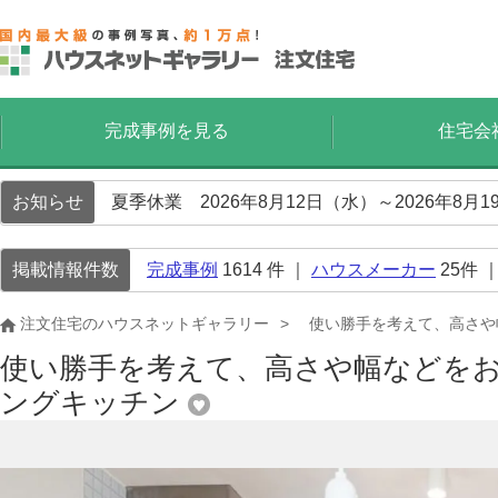
完成事例を見る
住宅会
お知らせ
夏季休業 2026年8月12日（水）～2026年8
掲載情報件数
完成事例
1614
件 ｜
ハウスメーカー
25
件 
注文住宅のハウスネットギャラリー
使い勝手を考えて、高さや
使い勝手を考えて、高さや幅などを
ングキッチン