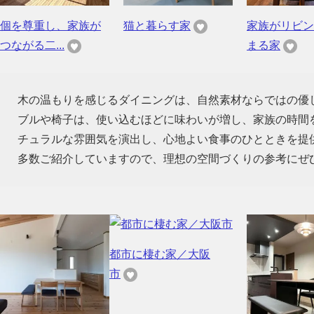
個を尊重し、家族が
猫と暮らす家
家族がリビン
つながる二...
まる家
木の温もりを感じるダイニングは、自然素材ならではの優
ブルや椅子は、使い込むほどに味わいが増し、家族の時間
チュラルな雰囲気を演出し、心地よい食事のひとときを提
多数ご紹介していますので、理想の空間づくりの参考にぜ
都市に棲む家／大阪
市