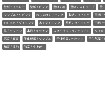
壁紙 / イエロー
壁紙 / ピンク
壁紙 / 柄
壁紙 / ストライプ
壁 
シンプル / リビング
おしゃれ / リビング
収納 / リビング
照明 /
おしゃれ / ダイニング
木 / ダイニング
照明 / ダイニング
円形 テ
黒 / キッチン
木目 / キッチン
スタイリッシュ / キッチン
タイル 
高窓 / 寝室
子供部屋 / シンプル
子供部屋 / かわいい
子供部屋 /
和室 / 収納
和室 / 小上がり