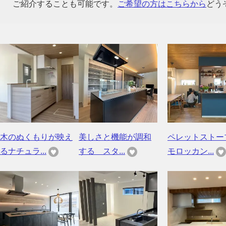
ご紹介することも可能です。
ご希望の方はこちらから
どう
木のぬくもりが映え
美しさと機能が調和
ペレットストー
るナチュラ...
する スタ...
モロッカン...