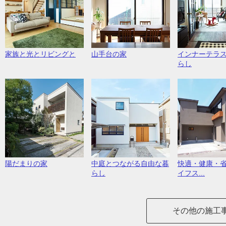
家族と光とリビングと
山手台の家
インナーテラ
らし
陽だまりの家
中庭とつながる自由な暮
快適・健康・
らし
イフス...
その他の施工