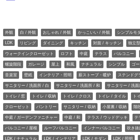
外観
白 / 外観
おしゃれ / 外観
かっこいい / 外観
シンプルモ
LDK
リビング
ダイニング
キッチン
対面 / キッチン
独立型
ウォークインクローゼット
ロフト
中庭
テラス
バルコニー
螺旋階段
ガレージ
屋上
和風
ナチュラル
シンプル
ゴー
音楽室
壁紙
インテリア・照明
薪ストーブ・暖炉
ステンドグ
サニタリー / 洗面所 / 白
サニタリー / 洗面所 / 和
サニタリー / 洗面所
トイレ / 窓
トイレ / 収納
トイレ / クロス
トイレ / タイル
トイ
クローゼット
パントリー
サニタリー / 収納
小屋裏 / 収納
階段
中庭 / ガーデンファニチャー
中庭 / 和
テラス / ウッドデッキ
テ
バルコニー / 屋根
ルーフバルコニー
インナーバルコニー
吹き抜
LDK / ナチュラル
LDK / インテリア
LDK / モダン
LDK / 照明