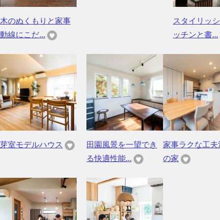
木のぬくもりと家事
スタイリッシ
動線にこだ...
ッチンと書...
芽室モデルハウス
田園風景を一望でき
家事ラクな工夫
る快適性能...
の家