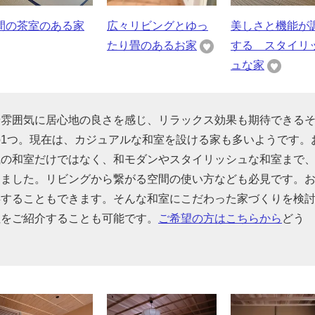
間の茶室のある家
広々リビングとゆっ
美しさと機能が
たり畳のあるお家
する スタイリ
ュな家
や雰囲気に居心地の良さを感じ、リラックス効果も期待できる
1つ。現在は、カジュアルな和室を設ける家も多いようです。
風の和室だけではなく、和モダンやスタイリッシュな和室まで
めました。リビングから繋がる空間の使い方なども必見です。
存することもできます。そんな和室にこだわった家づくりを検
社をご紹介することも可能です。
ご希望の方はこちらから
どう