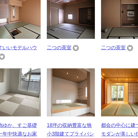
すいいモデルハウ
二つの茶室
二つの茶室
地ゆか、すご基礎
18坪の収納豊富な狭
都会の中心に建
一年中快適なお家
小3階建てプライバシ
モダンが美しい