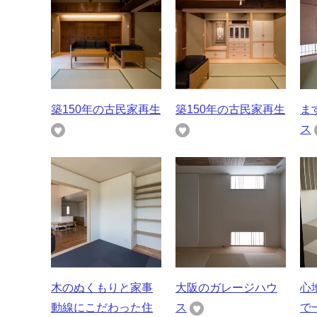
築150年の古民家再生
築150年の古民家再生
ま
ス
木のぬくもりと家事
大阪のガレージハウ
心
動線にこだわった住
ス
で