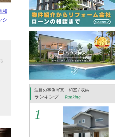
調和
ッシ
そ
お
、
お
討
注目の事例写真 和室 / 収納
ランキング
Ranking