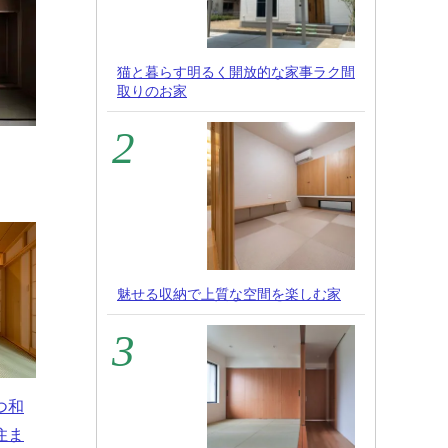
猫と暮らす明るく開放的な家事ラク間
取りのお家
魅せる収納で上質な空間を楽しむ家
つ和
住ま