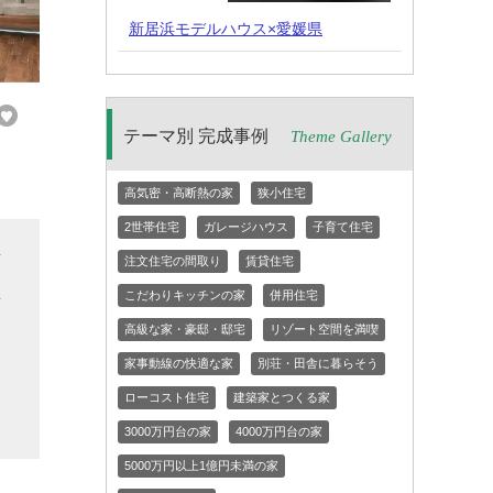
新居浜モデルハウス×愛媛県
テーマ別 完成事例
Theme Gallery
高気密・高断熱の家
狭小住宅
2世帯住宅
ガレージハウス
子育て住宅
変
注文住宅の間取り
賃貸住宅
屋
こだわりキッチンの家
併用住宅
な
高級な家・豪邸・邸宅
リゾート空間を満喫
家
家事動線の快適な家
別荘・田舎に暮らそう
と
ローコスト住宅
建築家とつくる家
3000万円台の家
4000万円台の家
5000万円以上1億円未満の家