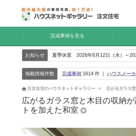
完成事例を見る
お知らせ
夏季休業 2026年8月12日（水）～2
掲載情報件数
完成事例
1614
件 ｜
ハウスメーカ
注文住宅のハウスネットギャラリー
広がるガラス窓
広がるガラス窓と木目の収納が
トを加えた和室