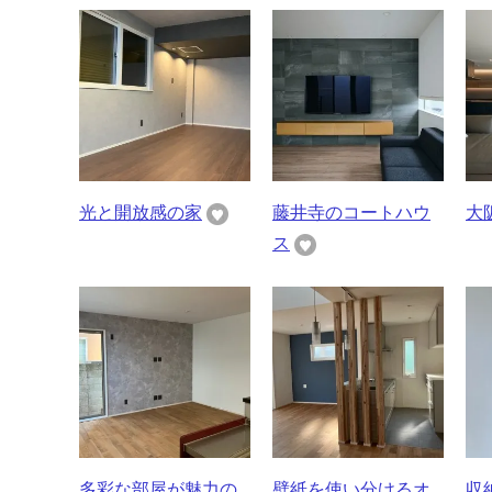
光と開放感の家
藤井寺のコートハウ
大
ス
多彩な部屋が魅力の
壁紙を使い分けるオ
収