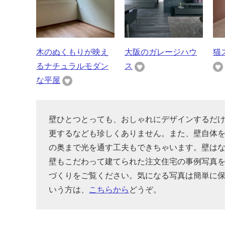
木のぬくもりが映え
大阪のガレージハウ
猫
るナチュラルモダン
ス
な平屋
壁ひとつとっても、おしゃれにデザインするだ
更するなども珍しくありません。また、壁自体
の奥まで光を通す工夫もできちゃいます。壁は
壁もこだわって建てられた注文住宅の事例写真
づくりをご覧ください。気になる写真は簡単に
いう方は、
こちらから
どうぞ。