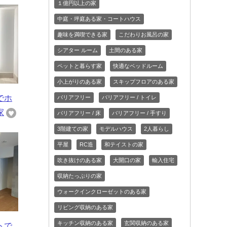
１億円以上の家
中庭・坪庭ある家・コートハウス
趣味を満喫できる家
こだわりお風呂の家
シアター ルーム
土間のある家
ペットと暮らす家
快適なベッドルーム
小上がりのある家
スキップフロアのある家
でホ
バリアフリー
バリアフリー / トイレ
家
バリアフリー / 床
バリアフリー / 手すり
3階建ての家
モデルハウス
2人暮らし
平屋
RC造
和テイストの家
吹き抜けのある家
大開口の家
輸入住宅
収納たっぷりの家
ウォークインクローゼットのある家
リビング収納のある家
キッチン収納のある家
玄関収納のある家
トで