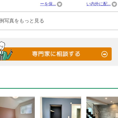
ーを保...
い内外に配...
例写真をもっと見る