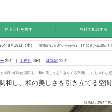
住宅会社を探す
無料で相談する
026年8月19日（水）
期間前後のお問い合わせは、8月20日(木)以降の
ー
25
件 ｜
工務店
66
件 ｜
建築家
12
件
と木目の収納が調和し、和の美しさを引き立てる空間に、おしゃれな壁
調和し、和の美しさを引き立てる空
投稿日：2024年10