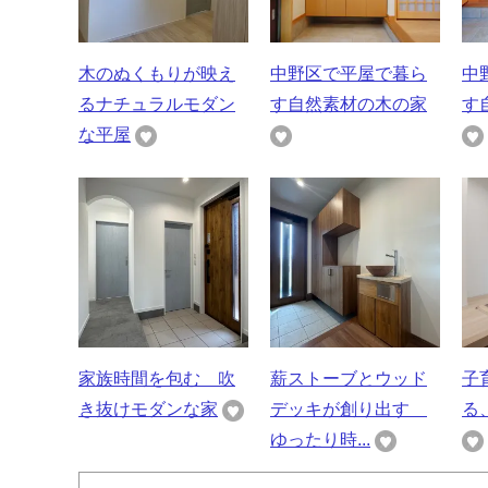
木のぬくもりが映え
中野区で平屋で暮ら
中
るナチュラルモダン
す自然素材の木の家
す
な平屋
家族時間を包む 吹
薪ストーブとウッド
子
き抜けモダンな家
デッキが創り出す
る
ゆったり時...