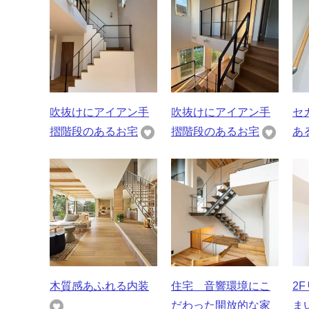
吹抜けにアイアン手
吹抜けにアイアン手
セ
摺階段のあるお宅
摺階段のあるお宅
あ
木質感あふれる内装
住宅 音響環境にこ
2
だわった開放的な家
ま