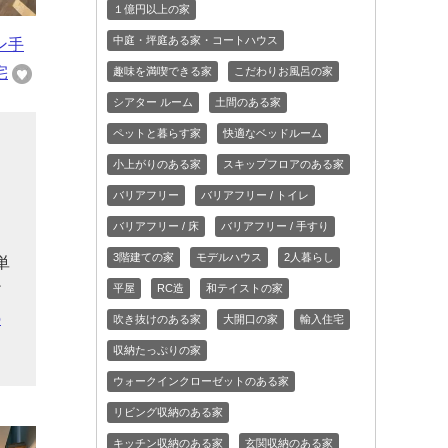
１億円以上の家
中庭・坪庭ある家・コートハウス
ン手
宅
趣味を満喫できる家
こだわりお風呂の家
シアター ルーム
土間のある家
ペットと暮らす家
快適なベッドルーム
小上がりのある家
スキップフロアのある家
と
バリアフリー
バリアフリー / トイレ
ー
バリアフリー / 床
バリアフリー / 手すり
る
3階建ての家
モデルハウス
2人暮らし
単
平屋
RC造
和テイストの家
だ
の
吹き抜けのある家
大開口の家
輸入住宅
収納たっぷりの家
ウォークインクローゼットのある家
リビング収納のある家
キッチン収納のある家
玄関収納のある家