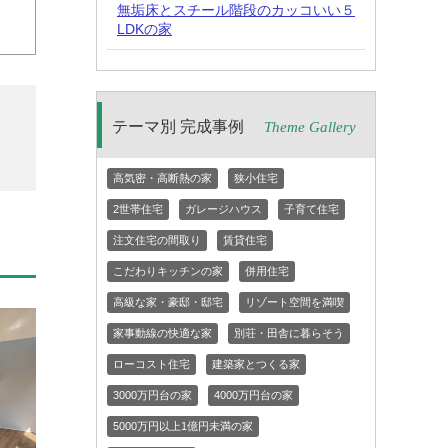
無垢床とスチール階段のカッコいい５
LDKの家
テーマ別 完成事例
Theme Gallery
高気密・高断熱の家
狭小住宅
2世帯住宅
ガレージハウス
子育て住宅
注文住宅の間取り
賃貸住宅
こだわりキッチンの家
併用住宅
高級な家・豪邸・邸宅
リゾート空間を満喫
家事動線の快適な家
別荘・田舎に暮らそう
ローコスト住宅
建築家とつくる家
3000万円台の家
4000万円台の家
5000万円以上1億円未満の家