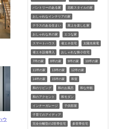
パントリーのある家
北欧スタイルの家
おしゃれなインテリアの家
テラスのある住まい
屋上を楽しむ家
おしゃれな木の家
エコな家
スマートハウス
省エネ住宅
太陽光発電
省エネ設備導入
おしゃれな狭小住宅
7坪の家
8坪の家
9坪の家
10坪の家
11坪の家
13坪の家
12坪の家
14坪の家
15坪の家
和室
和のリビング
和のお風呂
和な外観
和のアクセント
和モダン
インナーガレージ
子供部屋
子育てのアイディア
ハウ
完全分離型の2世帯住宅
多世帯住宅