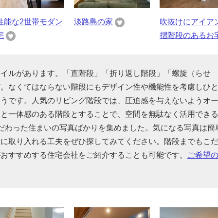
性能な2世帯モダン
淡路島の家
吹抜けにアイア
宅
摺階段のあるお
タイルがあります。「直階段」「折り返し階段」「螺旋（らせ
ど。なくてはならない階段にもデザイン性や機能性を考慮しひ
そうです。人気のリビング階段では、圧迫感を与えないようオ
間と一体感のある階段とすることで、空間を無駄なく活用でき
だわった住まいの写真ばかりを集めました。気になる写真は簡
的に取り入れる工夫をぜひ探してみてください。階段までもこ
がおすすめする住宅会社をご紹介することも可能です。
ご希望