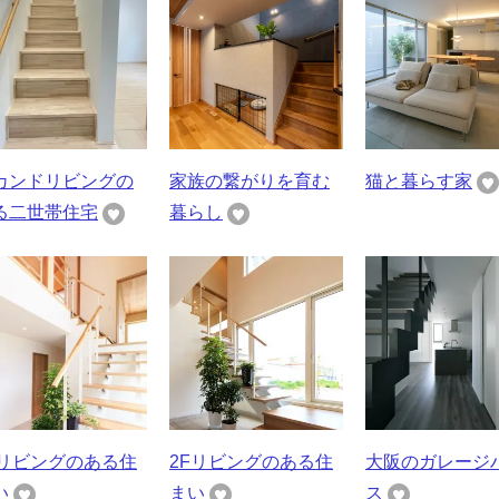
カンドリビングの
家族の繋がりを育む
猫と暮らす家
る二世帯住宅
暮らし
Fリビングのある住
2Fリビングのある住
大阪のガレージ
い
まい
ス