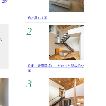
、2階
猫と暮らす家
重
ス
ス
家
ら
住宅 音響環境にこだわった開放的な
家