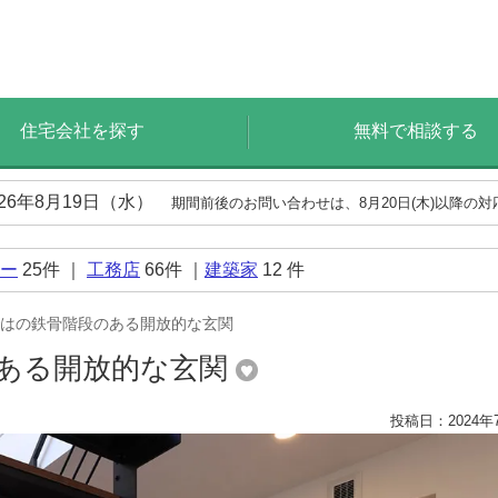
住宅会社を探す
無料で相談する
026年8月19日（水）
期間前後のお問い合わせは、8月20日(木)以降の
ー
25
件 ｜
工務店
66
件 ｜
建築家
12
件
はの鉄骨階段のある開放的な玄関
ある開放的な玄関
投稿日：2024年