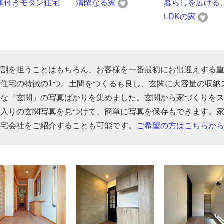
庫付きモダン住宅
清閑なる家
暮らしを広げる
LDKの家
役割を担うことはもちろん、お客様を一番最初にお出迎えする
住宅の特徴の1つ。土間をつくるも良し、玄関に大容量の収納
んな「玄関」の写真ばかりを集めました。玄関から家づくりを
に入りの玄関写真を見つけて、簡単に写真を保存もできます。
住宅会社をご紹介することも可能です。
ご希望の方はこちらか