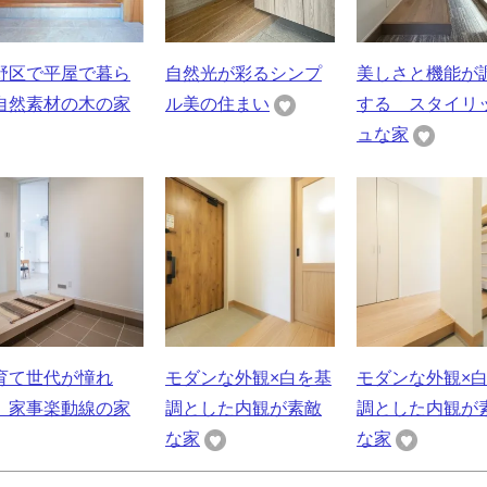
野区で平屋で暮ら
自然光が彩るシンプ
美しさと機能が
自然素材の木の家
ル美の住まい
する スタイリ
ュな家
育て世代が憧れ
モダンな外観×白を基
モダンな外観×
、家事楽動線の家
調とした内観が素敵
調とした内観が
な家
な家