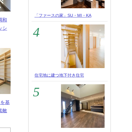
「ファースの家」SU・MI・KA
調和
ッシ
住宅地に建つ地下付き住宅
白を基
素敵