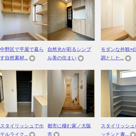
中野区で平屋で暮ら
自然光が彩るシンプ
モダンな外観×
す自然素材...
ル美の住まい
調とした...
スタイリッシュでホ
都市に棲む家／大阪
スタイリッシュ
テルライク...
市
ッチンと書...