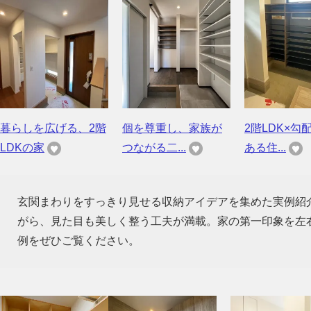
暮らしを広げる、2階
個を尊重し、家族が
2階LDK×勾
LDKの家
つながる二...
ある住...
玄関まわりをすっきり見せる収納アイデアを集めた実例紹
がら、見た目も美しく整う工夫が満載。家の第一印象を左
例をぜひご覧ください。