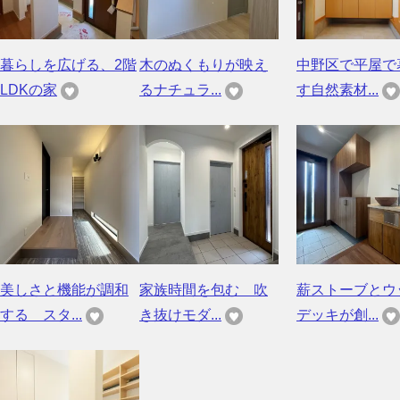
暮らしを広げる、2階
木のぬくもりが映え
中野区で平屋で
LDKの家
るナチュラ...
す自然素材...
美しさと機能が調和
家族時間を包む 吹
薪ストーブとウ
する スタ...
き抜けモダ...
デッキが創...