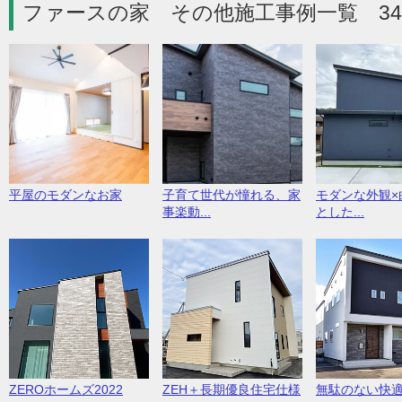
ファースの家 その他施工事例一覧 3
平屋のモダンなお家
子育て世代が憧れる、家
モダンな外観×
事楽動...
とした...
ZEROホームズ2022
ZEH＋長期優良住宅仕様
無駄のない快