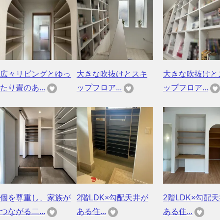
広々リビングとゆっ
大きな吹抜けとスキ
大きな吹抜けと
たり畳のあ...
ップフロア...
ップフロア...
個を尊重し、家族が
2階LDK×勾配天井が
2階LDK×勾配
つながる二...
ある住...
ある住...