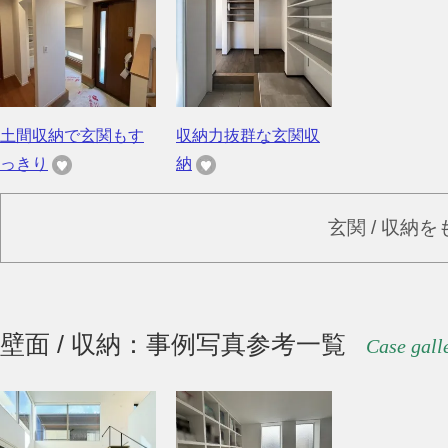
土間収納で玄関もす
収納力抜群な玄関収
っきり
納
玄関 / 収納
壁面 / 収納：事例写真参考一覧
Case gall