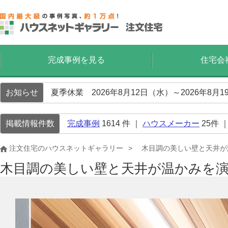
完成事例を見る
住宅会
お知らせ
夏季休業 2026年8月12日（水）～2026年8
掲載情報件数
完成事例
1614
件 ｜
ハウスメーカー
25
件 
注文住宅のハウスネットギャラリー
木目調の美しい壁と天井が
木目調の美しい壁と天井が温かみを