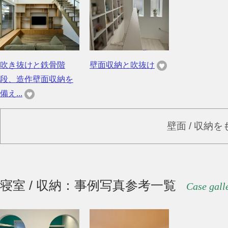
吹き抜けと鉄骨階
壁面収納と吹抜け
段、造作壁面収納を
備え...
壁面 / 収納
寝室 / 収納：事例写真参考一覧
Case gall