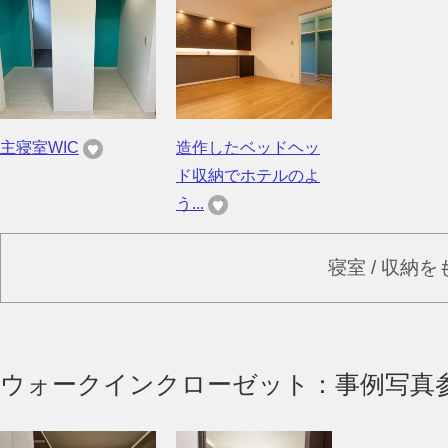
主寝室WIC
造作したベッドヘッ
ド収納でホテルのよ
う...
寝室 / 収納
ウォークインクローゼット：事例写真