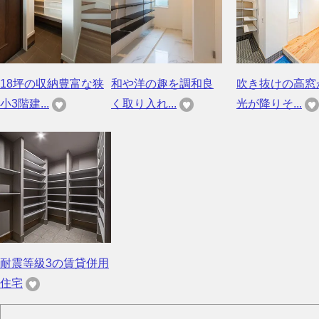
18坪の収納豊富な狭
和や洋の趣を調和良
吹き抜けの高窓
小3階建...
く取り入れ...
光が降りそ...
耐震等級3の賃貸併用
住宅