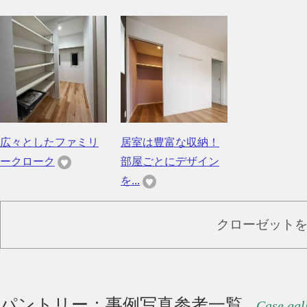
広々としたファミリ
居室は豊富な収納！
ークローク
部屋ごとにデザイン
を...
クローゼット
パントリー：事例写真参考一覧
Case gal