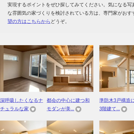
実現するポイントをぜひ探してみてください。気になる写
な雰囲気の家づくりを検討されている方は、専門家がおす
望の方はこちらから
どうぞ。
深呼吸したくなるナ
都会の中心に建つ和
準防木3戸構造
チュラルな家
モダンが美...
3階建て...