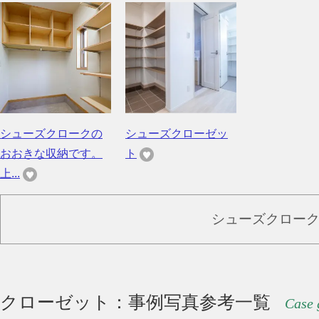
シューズクロークの
シューズクローゼッ
おおきな収納です。
ト
上...
シューズクロー
クローゼット：事例写真参考一覧
Case 