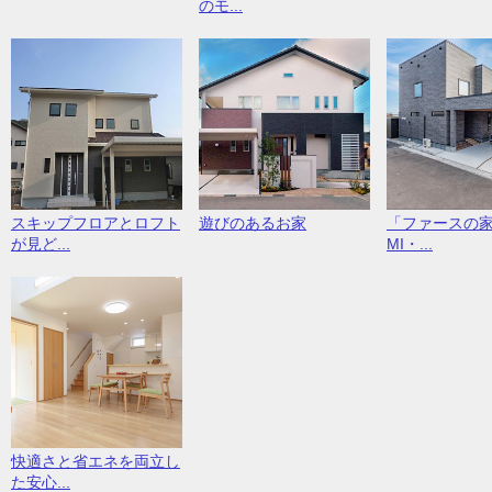
のモ...
スキップフロアとロフト
遊びのあるお家
「ファースの家
が見ど...
MI・...
快適さと省エネを両立し
た安心...