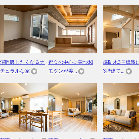
深呼吸したくなるナ
都会の中心に建つ和
準防木3戸構造
チュラルな家
モダンが美...
3階建て...