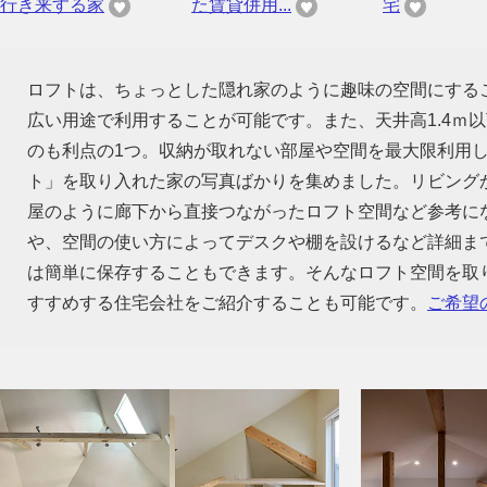
行き来する家
た賃貸併用...
宅
ロフトは、ちょっとした隠れ家のように趣味の空間にする
広い用途で利用することが可能です。また、天井高1.4ｍ
のも利点の1つ。収納が取れない部屋や空間を最大限利用
ト」を取り入れた家の写真ばかりを集めました。リビング
屋のように廊下から直接つながったロフト空間など参考に
や、空間の使い方によってデスクや棚を設けるなど詳細ま
は簡単に保存することもできます。そんなロフト空間を取
すすめする住宅会社をご紹介することも可能です。
ご希望