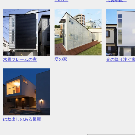
塔の家
木骨フレームの家
光の降り注ぐ
はね出しのある長屋