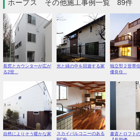
ホープス その他施工事例一覧 89件
長窓とカウンターが広が
光と緑の中を回遊する家
独立型２世帯
る2世...
優良住...
スカイバルコニーのある
自然によりそう暖かな家
書斎とロフト
RC外...
【長期優...