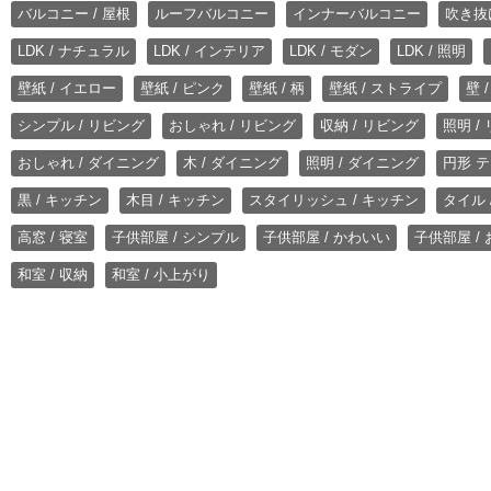
バルコニー / 屋根
ルーフバルコニー
インナーバルコニー
吹き抜
LDK / ナチュラル
LDK / インテリア
LDK / モダン
LDK / 照明
壁紙 / イエロー
壁紙 / ピンク
壁紙 / 柄
壁紙 / ストライプ
壁 
シンプル / リビング
おしゃれ / リビング
収納 / リビング
照明 /
おしゃれ / ダイニング
木 / ダイニング
照明 / ダイニング
円形 テ
黒 / キッチン
木目 / キッチン
スタイリッシュ / キッチン
タイル 
高窓 / 寝室
子供部屋 / シンプル
子供部屋 / かわいい
子供部屋 /
和室 / 収納
和室 / 小上がり