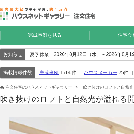
完成事例を見る
住宅会
お知らせ
夏季休業 2026年8月12日（水）～2026年8
掲載情報件数
完成事例
1614
件 ｜
ハウスメーカー
25
件 
注文住宅のハウスネットギャラリー
吹き抜けのロフトと自然光
吹き抜けのロフトと自然光が溢れる開