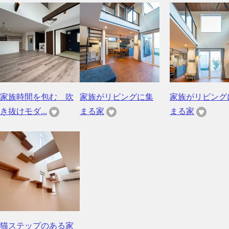
家族時間を包む 吹
家族がリビングに集
家族がリビング
き抜けモダ...
まる家
まる家
猫ステップのある家