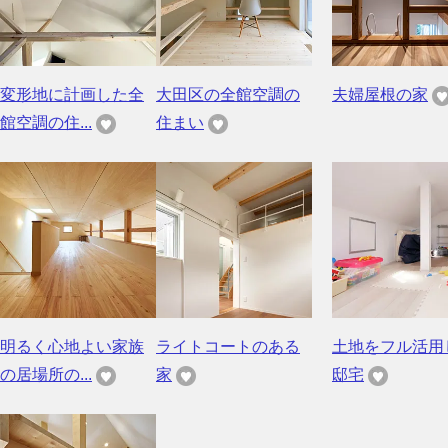
変形地に計画した全
大田区の全館空調の
夫婦屋根の家
館空調の住...
住まい
明るく心地よい家族
ライトコートのある
土地をフル活用
の居場所の...
家
邸宅