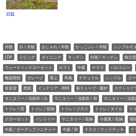
外観
外観
白 / 外観
おしゃれ / 外観
かっこいい / 外観
シンプルモ
LDK
リビング
ダイニング
キッチン
対面 / キッチン
独立型
ウォークインクローゼット
ロフト
中庭
テラス
バルコニー
螺旋階段
ガレージ
屋上
和風
ナチュラル
シンプル
ゴー
音楽室
壁紙
インテリア・照明
薪ストーブ・暖炉
ステンドグ
サニタリー / 洗面所 / 白
サニタリー / 洗面所 / 和
サニタリー / 洗面所
トイレ / 窓
トイレ / 収納
トイレ / クロス
トイレ / タイル
トイ
クローゼット
パントリー
サニタリー / 収納
小屋裏 / 収納
階段
中庭 / ガーデンファニチャー
中庭 / 和
テラス / ウッドデッキ
テ