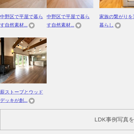
中野区で平屋で暮ら
中野区で平屋で暮ら
家族の繋がりを
す自然素材...
す自然素材...
暮らし
薪ストーブとウッド
デッキが創...
LDK事例写真