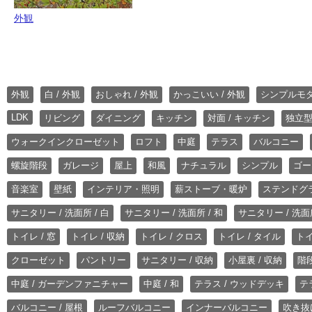
外観
外観
白 / 外観
おしゃれ / 外観
かっこいい / 外観
シンプルモ
LDK
リビング
ダイニング
キッチン
対面 / キッチン
独立型
ウォークインクローゼット
ロフト
中庭
テラス
バルコニー
螺旋階段
ガレージ
屋上
和風
ナチュラル
シンプル
ゴー
音楽室
壁紙
インテリア・照明
薪ストーブ・暖炉
ステンドグ
サニタリー / 洗面所 / 白
サニタリー / 洗面所 / 和
サニタリー / 洗面所
トイレ / 窓
トイレ / 収納
トイレ / クロス
トイレ / タイル
トイ
クローゼット
パントリー
サニタリー / 収納
小屋裏 / 収納
階段
中庭 / ガーデンファニチャー
中庭 / 和
テラス / ウッドデッキ
テ
バルコニー / 屋根
ルーフバルコニー
インナーバルコニー
吹き抜