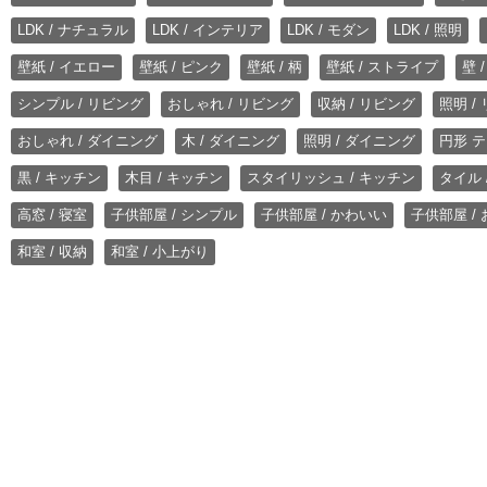
LDK / ナチュラル
LDK / インテリア
LDK / モダン
LDK / 照明
壁紙 / イエロー
壁紙 / ピンク
壁紙 / 柄
壁紙 / ストライプ
壁 
シンプル / リビング
おしゃれ / リビング
収納 / リビング
照明 /
おしゃれ / ダイニング
木 / ダイニング
照明 / ダイニング
円形 テ
黒 / キッチン
木目 / キッチン
スタイリッシュ / キッチン
タイル 
高窓 / 寝室
子供部屋 / シンプル
子供部屋 / かわいい
子供部屋 /
和室 / 収納
和室 / 小上がり