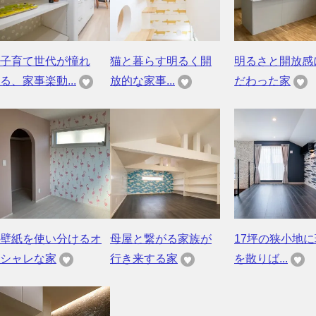
子育て世代が憧れ
猫と暮らす明るく開
明るさと開放感
る、家事楽動...
放的な家事...
だわった家
壁紙を使い分けるオ
母屋と繋がる家族が
17坪の狭小地
シャレな家
行き来する家
を散りば...