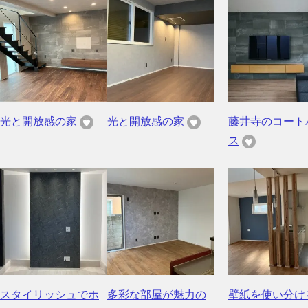
光と開放感の家
光と開放感の家
藤井寺のコート
ス
スタイリッシュでホ
多彩な部屋が魅力の
壁紙を使い分け