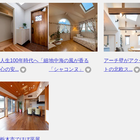
人生100年時代へ「細
地中海の風が香る
アーチ壁がアク
心の安...
「シャコンヌ」
トの北欧ス...
栃木市でほぼ平屋