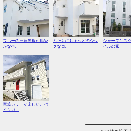
ブルーの三連屋根が爽や
ふたりにちょうどのシッ
シャープなス
かなペ...
クなコ...
イルの家
家族カラーが楽しい、バ
イクガ...