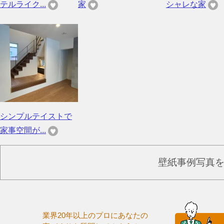
テルライク...
家
シャレな家
シンプルテイストで
家事空間が...
壁紙事例写真
業界20年以上のプロにあなたの