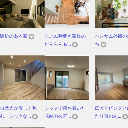
暖炉のある家
じぶん時間も家族の
ハンサム外観の
だんらんも...
ち
自然光が優しく包
シックで落ち着いた
広々リビングと
む、シックな...
収納力抜群...
たり畳のあ...