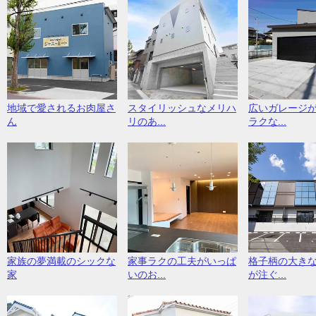
地域で愛されるお肉屋さ
スタイリッシュなメリハ
広いガレージ
ん
リのあ...
ラクな...
家族の夢満載のシックな
家事ラクの工夫がいっぱ
格子柄の大き
家
いのお...
が注ぐ...