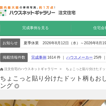
完成事例を見る
住宅会
お知らせ
夏季休業 2026年8月12日（水）～2026年8
掲載情報件数
完成事例
1614
件 ｜
ハウスメーカー
25
件 
注文住宅のハウスネットギャラリー
ちょこっと貼り分けたドッ
ちょこっと貼り分けたドット柄もおし
ング