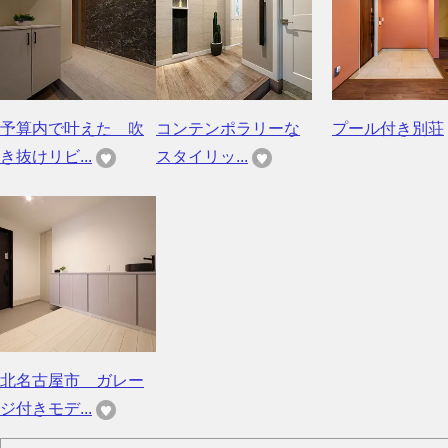
予算内で叶えた 吹
コンテンポラリーな
プール付き別荘
き抜けリビ...
スタイリッ...
北名古屋市 ガレー
ジ付きモデ...