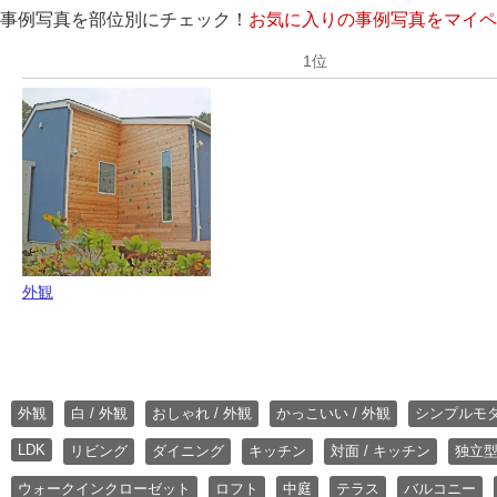
事例写真を部位別にチェック！
お気に入りの事例写真をマイペ
外観
外観
白 / 外観
おしゃれ / 外観
かっこいい / 外観
シンプルモ
LDK
リビング
ダイニング
キッチン
対面 / キッチン
独立型
ウォークインクローゼット
ロフト
中庭
テラス
バルコニー