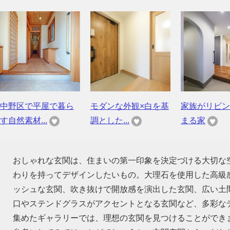
中野区で平屋で暮ら
モダンな外観×白を基
家族がリビン
す自然素材...
調とした...
まる家
おしゃれな玄関は、住まいの第一印象を決定づける大切な
わりを持ってデザインしたいもの。大理石を使用した高級
ッシュな玄関、吹き抜けで開放感を演出した玄関、広い土
口やステンドグラスがアクセントとなる玄関など、多彩な
集めたギャラリーでは、理想の玄関を見つけることができ