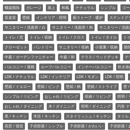
螺旋階段
ガレージ
屋上
和風
ナチュラル
シンプル
ゴー
音楽室
壁紙
インテリア・照明
薪ストーブ・暖炉
ステンドグ
サニタリー / 洗面所 / 白
サニタリー / 洗面所 / 和
サニタリー / 洗面所
トイレ / 窓
トイレ / 収納
トイレ / クロス
トイレ / タイル
トイ
クローゼット
パントリー
サニタリー / 収納
小屋裏 / 収納
階段
中庭 / ガーデンファニチャー
中庭 / 和
テラス / ウッドデッキ
テ
バルコニー / 屋根
ルーフバルコニー
インナーバルコニー
吹き抜
LDK / ナチュラル
LDK / インテリア
LDK / モダン
LDK / 照明
壁紙 / イエロー
壁紙 / ピンク
壁紙 / 柄
壁紙 / ストライプ
壁 
シンプル / リビング
おしゃれ / リビング
収納 / リビング
照明 /
おしゃれ / ダイニング
木 / ダイニング
照明 / ダイニング
円形 テ
黒 / キッチン
木目 / キッチン
スタイリッシュ / キッチン
タイル 
高窓 / 寝室
子供部屋 / シンプル
子供部屋 / かわいい
子供部屋 /