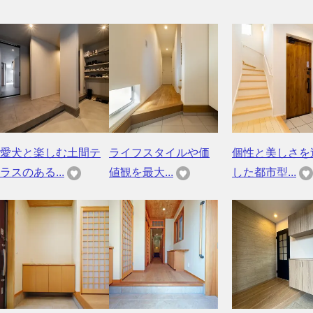
愛犬と楽しむ土間テ
ライフスタイルや価
個性と美しさを
ラスのある...
値観を最大...
した都市型...