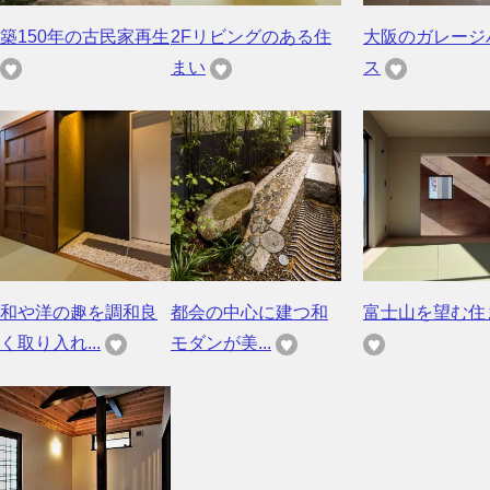
築150年の古民家再生
2Fリビングのある住
大阪のガレージ
まい
ス
和や洋の趣を調和良
都会の中心に建つ和
富士山を望む住
く取り入れ...
モダンが美...