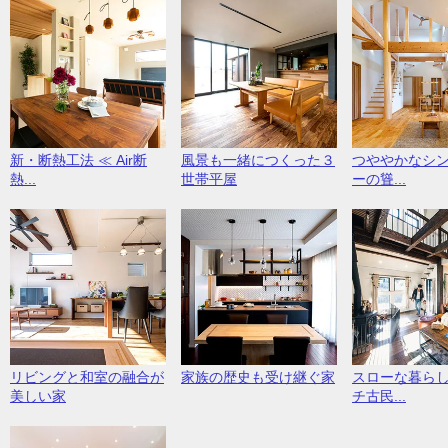
新・断熱工法 ≪ Air断
風景も一緒につくった３
つややかなシ
熱...
世帯平屋
ーの聳...
リビングと和室の融合が
家族の歴史も受け継ぐ家
スローな暮ら
美しい家
チ古民...