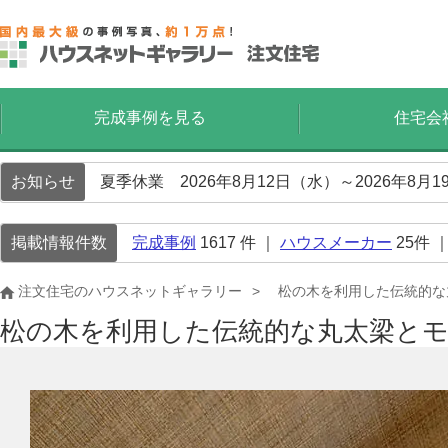
完成事例を見る
住宅会
お知らせ
夏季休業 2026年8月12日（水）～2026年8
掲載情報件数
完成事例
1617
件 ｜
ハウスメーカー
25
件 
注文住宅のハウスネットギャラリー
松の木を利用した伝統的な
松の木を利用した伝統的な丸太梁と