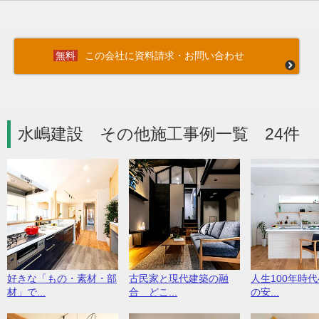
この会社に資料請求・お問い合わせ
水嶋建設 その他施工事例一覧 24件
好きな「もの・素材・部
古民家と現代建築の融
人生100年時
材」で...
合 どこ...
の安...