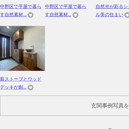
中野区で平屋で暮ら
中野区で平屋で暮ら
自然光が彩るシ
す自然素材...
す自然素材...
ル美の住まい
薪ストーブとウッド
デッキが創...
玄関事例写真