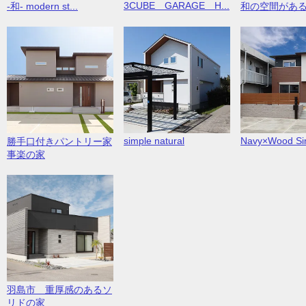
3CUBE GARAGE H...
-和- modern st...
和の空間があ
simple natural
Navy×Wood Sim
勝手口付きパントリー家
事楽の家
羽島市 重厚感のあるソ
リドの家