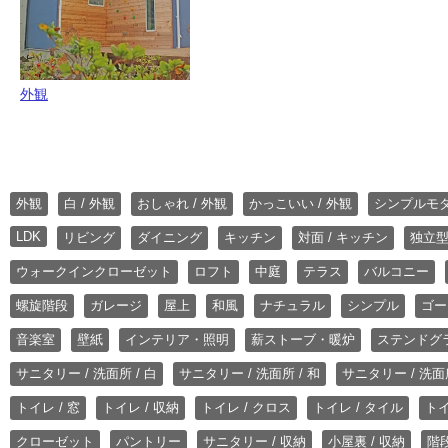
外観
外観
白 / 外観
おしゃれ / 外観
かっこいい / 外観
シンプルモ
LDK
リビング
ダイニング
キッチン
対面 / キッチン
独立型
ウォークインクローゼット
ロフト
中庭
テラス
バルコニー
螺旋階段
ガレージ
屋上
和風
ナチュラル
シンプル
ゴー
音楽室
壁紙
インテリア・照明
薪ストーブ・暖炉
ステンドグ
サニタリー / 洗面所 / 白
サニタリー / 洗面所 / 和
サニタリー / 洗面所
トイレ / 窓
トイレ / 収納
トイレ / クロス
トイレ / タイル
トイ
クローゼット
パントリー
サニタリー / 収納
小屋裏 / 収納
階段