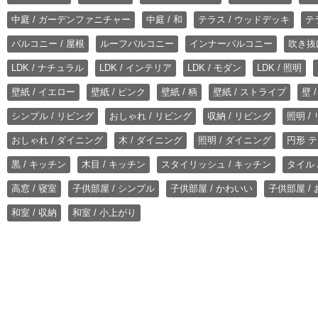
中庭 / ガーデンファニチャー
中庭 / 和
テラス / ウッドデッキ
テ
バルコニー / 屋根
ルーフバルコニー
インナーバルコニー
吹き抜
LDK / ナチュラル
LDK / インテリア
LDK / モダン
LDK / 照明
壁紙 / イエロー
壁紙 / ピンク
壁紙 / 柄
壁紙 / ストライプ
壁 
シンプル / リビング
おしゃれ / リビング
収納 / リビング
照明 /
おしゃれ / ダイニング
木 / ダイニング
照明 / ダイニング
円形 テ
黒 / キッチン
木目 / キッチン
スタイリッシュ / キッチン
タイル 
高窓 / 寝室
子供部屋 / シンプル
子供部屋 / かわいい
子供部屋 /
和室 / 収納
和室 / 小上がり