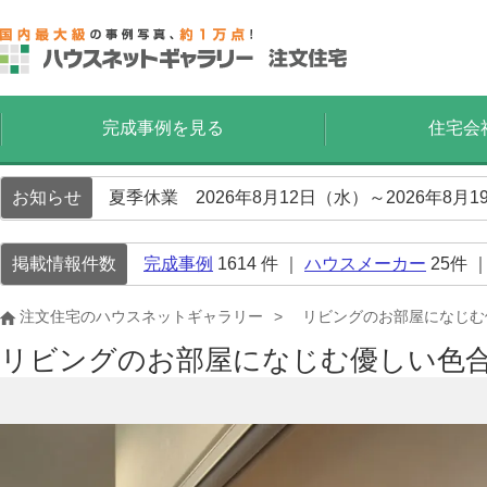
完成事例を見る
住宅会
お知らせ
夏季休業 2026年8月12日（水）～2026年8
掲載情報件数
完成事例
1614
件 ｜
ハウスメーカー
25
件 
注文住宅のハウスネットギャラリー
リビングのお部屋になじむ
リビングのお部屋になじむ優しい色