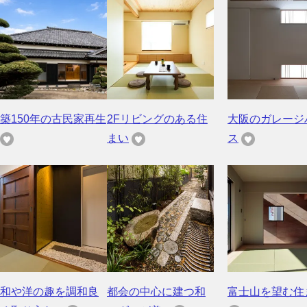
築150年の古民家再生
2Fリビングのある住
大阪のガレージ
まい
ス
和や洋の趣を調和良
都会の中心に建つ和
富士山を望む住