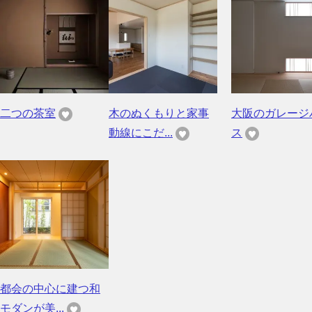
二つの茶室
木のぬくもりと家事
大阪のガレージ
動線にこだ...
ス
都会の中心に建つ和
モダンが美...