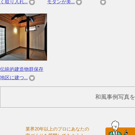
く取り入れ...
モダンが美...
伝統的建造物群保存
地区に建つ...
和風事例写真
業界20年以上のプロにあなたの