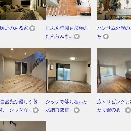
暖炉のある家
じぶん時間も家族の
ハンサム外観の
だんらんも...
ち
自然光が優しく包
シックで落ち着いた
広々リビングと
む、シックな...
収納力抜群...
たり畳のあ...