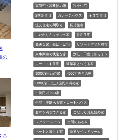
高気密・高断熱の家
狭小住宅
2世帯住宅
ガレージハウス
子育て住宅
注文住宅の間取り
賃貸住宅
こだわりキッチンの家
併用住宅
高級な家・豪邸・邸宅
リゾート空間を満喫
包
家事動線の快適な家
別荘・田舎に暮らそう
観の
ローコスト住宅
建築家とつくる家
3000万円台の家
4000万円台の家
5000万円以上1億円未満の家
１億円以上の家
中庭・坪庭ある家・コートハウス
趣味を満喫できる家
こだわりお風呂の家
シアター ルーム
土間のある家
ペットと暮らす家
快適なベッドルーム
を基