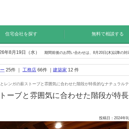
住宅会社を探す
無料で相談する
026年8月19日（水）
期間前後のお問い合わせは、8月20日(木)以降の
ー
25
件 ｜
工務店
66
件 ｜
建築家
12
件
とレンガの薪ストーブと雰囲気に合わせた階段が特長的なナチュラルテ
トーブと雰囲気に合わせた階段が特
投稿日：2024年9