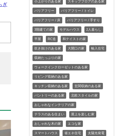
小上がりのある家
スキップフロアのある家
らぎ
バリアフリー
バリアフリー / トイレ
バリアフリー / 床
バリアフリー / 手すり
3階建ての家
モデルハウス
2人暮らし
平屋
RC造
和テイストの家
吹き抜けのある家
大開口の家
輸入住宅
収納たっぷりの家
ウォークインクローゼットのある家
リビング収納のある家
キッチン収納のある家
玄関収納のある家
パントリーのある家
北欧スタイルの家
おしゃれなインテリアの家
テラスのある住まい
屋上を楽しむ家
おしゃれな木の家
エコな家
スマートハウス
省エネ住宅
太陽光発電