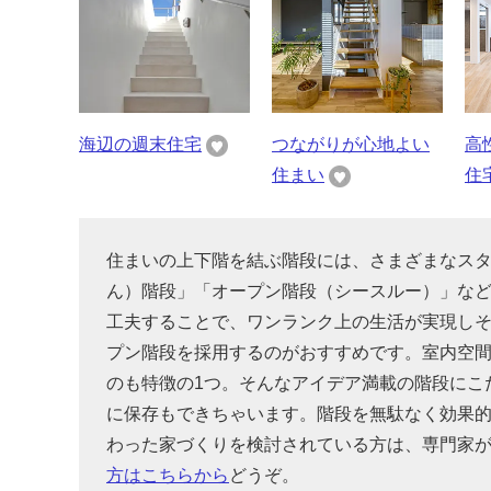
海辺の週末住宅
つながりが心地よい
高
住まい
住
住まいの上下階を結ぶ階段には、さまざまなス
ん）階段」「オープン階段（シースルー）」な
工夫することで、ワンランク上の生活が実現し
プン階段を採用するのがおすすめです。室内空
のも特徴の1つ。そんなアイデア満載の階段にこ
に保存もできちゃいます。階段を無駄なく効果
わった家づくりを検討されている方は、専門家
方はこちらから
どうぞ。