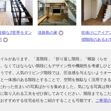
性能な2世帯モダン
淡路島の家
吹抜けにアイア
宅
摺階段のあるお
タイルがあります。「直階段」「折り返し階段」「螺旋（らせ
ど。なくてはならない階段にもデザイン性や機能性を考慮しひ
そうです。人気のリビング階段では、圧迫感を与えないようオ
間と一体感のある階段とすることで、空間を無駄なく活用でき
だわった住まいの写真ばかりを集めました。気になる写真は簡
的に取り入れる工夫をぜひ探してみてください。階段までもこ
がおすすめする住宅会社をご紹介することも可能です。
ご希望