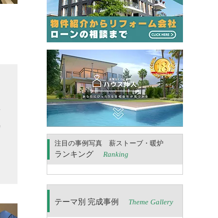
せ
気
る
注目の事例写真 薪ストーブ・暖炉
こ
ランキング
Ranking
テーマ別 完成事例
Theme Gallery