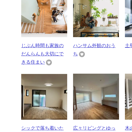
じぶん時間も家族の
ハンサム外観のおう
土
だんらんも大切にで
ち
きる住まい
シックで落ち着いた
広々リビングとゆっ
木