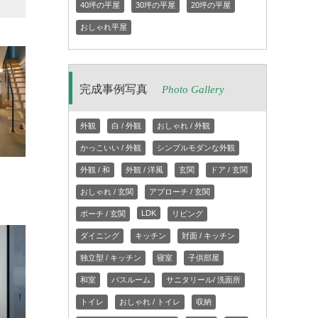
40坪の平屋
30坪の平屋
20坪の平屋
おしゃれ平屋
完成事例写真
Photo Gallery
外観
白 / 外観
おしゃれ / 外観
かっこいい / 外観
シンプルモダンな外観
外観 / 和
外観 / 洋風
玄関
ドア / 玄関
おしゃれ / 玄関
アプローチ / 玄関
LDK
ポーチ / 玄関
リビング
ダイニング
キッチン
対面 / キッチン
独立型 / キッチン
寝室
子供部屋
和室
バスルーム
サニタリール/ 洗面所
トイレ
おしゃれ / トイレ
収納