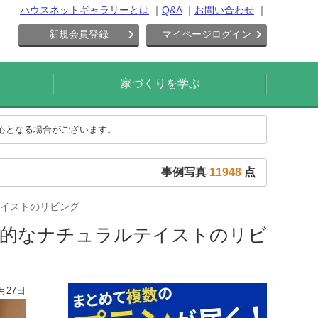
ハウスネットギャラリーとは
Q&A
お問い合わせ
新規会員登録
マイページログイン
家づくりを学ぶ
対応となる場合がございます。
事例写真
11948
点
イストのリビング
長的なナチュラルテイストのリビ
月27日