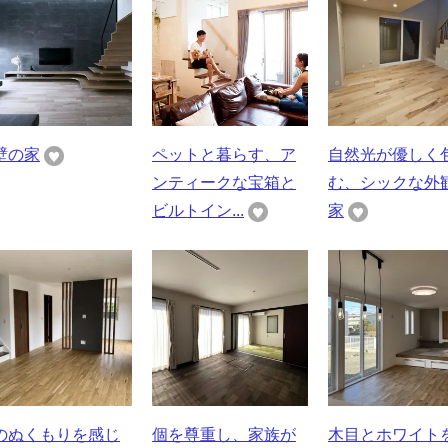
壁の家
ペットと暮らす、ア
自然光が優しく
ンティークな宝箱と
む、シックな外
ビルトイン...
家
のぬくもりを感じ
個を尊重し、家族が
木目とホワイト