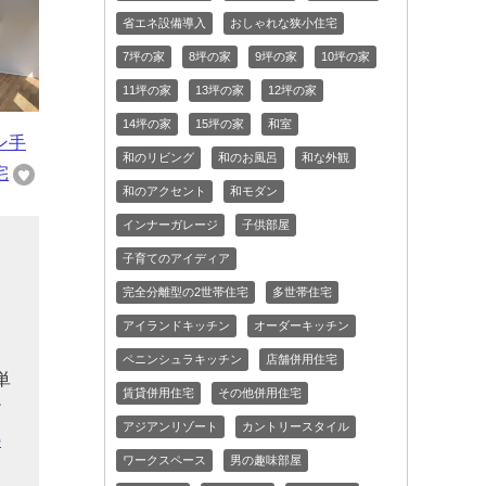
省エネ設備導入
おしゃれな狭小住宅
7坪の家
8坪の家
9坪の家
10坪の家
11坪の家
13坪の家
12坪の家
14坪の家
15坪の家
和室
ン手
和のリビング
和のお風呂
和な外観
宅
和のアクセント
和モダン
インナーガレージ
子供部屋
子育てのアイディア
と
完全分離型の2世帯住宅
多世帯住宅
ー
アイランドキッチン
オーダーキッチン
る
ペニンシュラキッチン
店舗併用住宅
単
賃貸併用住宅
その他併用住宅
だ
アジアンリゾート
カントリースタイル
の
ワークスペース
男の趣味部屋