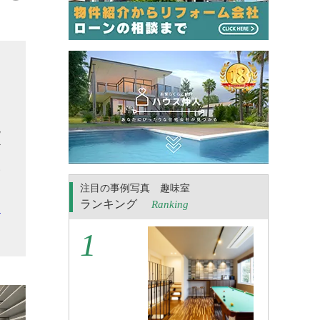
ま
ゃ
現
ど
い
注目の事例写真 趣味室
り
ランキング
Ranking
ら