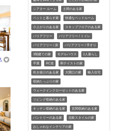
シアター ルーム
土間のある家
ペットと暮らす家
快適なベッドルーム
小上がりのある家
スキップフロアのある家
バリアフリー
バリアフリー / トイレ
バリアフリー / 床
バリアフリー / 手すり
3階建ての家
モデルハウス
2人暮らし
ス
平屋
RC造
和テイストの家
吹き抜けのある家
大開口の家
輸入住宅
収納たっぷりの家
ウォークインクローゼットのある家
リビング収納のある家
キッチン収納のある家
玄関収納のある家
パントリーのある家
北欧スタイルの家
おしゃれなインテリアの家