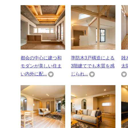
都会の中心に建つ和
準防木3戸構造による
雑
モダンが美しい住ま
3階建てでも木質を感
太
い内外に配...
じられ...