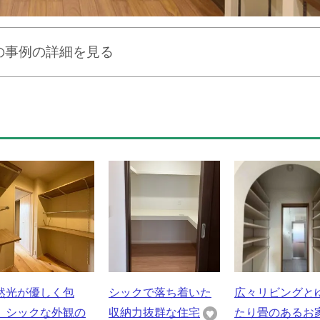
の事例の詳細を見る
然光が優しく包
シックで落ち着いた
広々リビングと
、シックな外観の
収納力抜群な住宅
たり畳のあるお