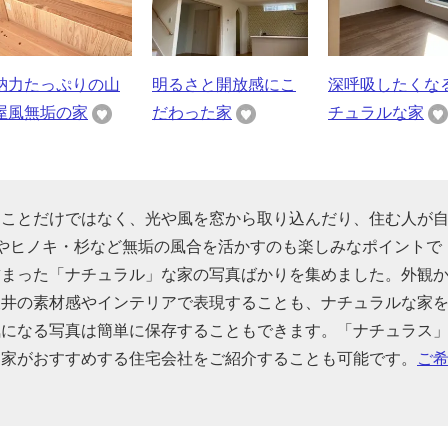
納力たっぷりの山
明るさと開放感にこ
深呼吸したくな
屋風無垢の家
だわった家
チュラルな家
うことだけではなく、光や風を窓から取り込んだり、住む人が
やヒノキ・杉など無垢の風合を活かすのも楽しみなポイントで
詰まった「ナチュラル」な家の写真ばかりを集めました。外観
天井の素材感やインテリアで表現することも、ナチュラルな家
気になる写真は簡単に保存することもできます。「ナチュラス
門家がおすすめする住宅会社をご紹介することも可能です。
ご