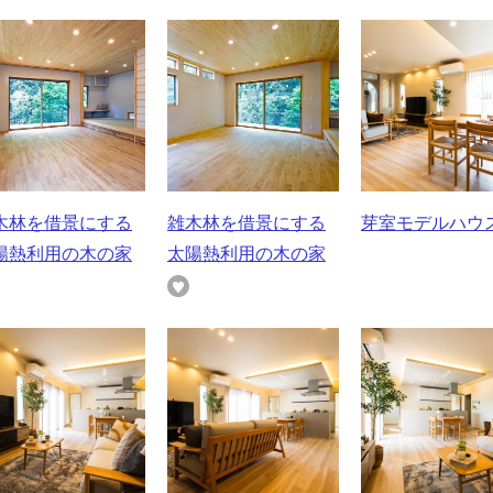
木林を借景にする
雑木林を借景にする
芽室モデルハウ
陽熱利用の木の家
太陽熱利用の木の家