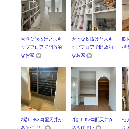
大きな吹抜けとスキ
大きな吹抜けとスキ
吹
ップフロアで開放的
ップフロアで開放的
摺
なお家
なお家
2階LDK×勾配天井が
2階LDK×勾配天井が
セ
ある住まい
ある住まい
あ