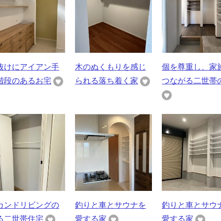
抜けにアイアン手
木のぬくもりを感じ
個を尊重し、家
階段のあるお宅
られる落ち着く家
つながる二世帯
カンドリビングの
釣りと車とサウナを
釣りと車とサウ
る二世帯住宅
愛する家
愛する家