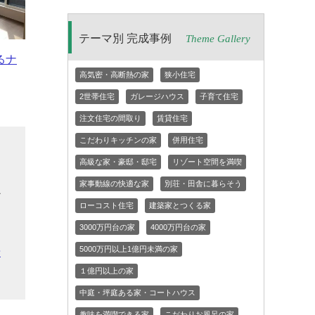
テーマ別 完成事例
Theme Gallery
るナ
高気密・高断熱の家
狭小住宅
2世帯住宅
ガレージハウス
子育て住宅
注文住宅の間取り
賃貸住宅
こだわりキッチンの家
併用住宅
自
高級な家・豪邸・邸宅
リゾート空間を満喫
家事動線の快適な家
別荘・田舎に暮らそう
か
ローコスト住宅
建築家とつくる家
を
3000万円台の家
4000万円台の家
」
5000万円以上1億円未満の家
希
１億円以上の家
中庭・坪庭ある家・コートハウス
趣味を満喫できる家
こだわりお風呂の家