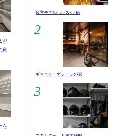
牧方モデルハウス×大阪
族が
の家
ギャラリーガレージの家
ナを
スモリの家 お施主様邸