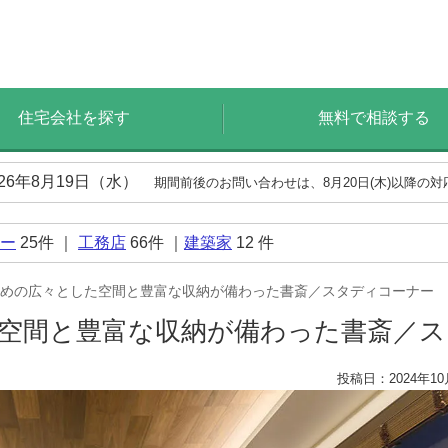
住宅会社を探す
無料で相談する
026年8月19日（水）
期間前後のお問い合わせは、8月20日(木)以降の
ー
25
件 ｜
工務店
66
件 ｜
建築家
12
件
めの広々とした空間と豊富な収納が備わった書斎／スタディコーナー
空間と豊富な収納が備わった書斎／
投稿日：2024年10