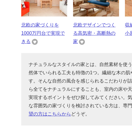
北欧の家づくりを
北欧デザインでつく
収
1000万円台で実現で
る高気密・高断熱の
小
きる
家
ナチュラルなスタイルの家とは、自然素材を使
然体でいられる工夫も特徴の1つ。繊細な木の肌
す。そんな自然の風合を感じられるこだわりが
ら全てをナチュラルにすることも、室内の床や
実現するポイントをぜひ探してみてください。
な雰囲気の家づくりを検討されている方は、専
望の方はこちらから
どうぞ。