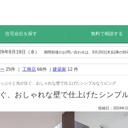
住宅会社を探す
無料で相談する
026年8月19日（水）
期間前後のお問い合わせは、8月20日(木)以降の
ー
25
件 ｜
工務店
66
件 ｜
建築家
12
件
っぷりと光が注ぐ、おしゃれな壁で仕上げたシンプルなリビング
注ぐ、おしゃれな壁で仕上げたシンプ
投稿日：2024年1