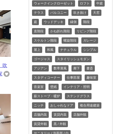
ウォークインクローゼット
ロフト
中庭
テラス
バルコニー
吹き抜け
天窓
庭
ウッドデッキ
縁側
階段
直階段
かね折れ階段
リビング階段
スケルトン階段
螺旋階段
ガレージ
屋上
和風
ナチュラル
シンプル
ゴージャス
スタイリッシュモダン
 吹
アジアン
数寄屋風
廊下
書斎
家
スタディコーナー
仕事部屋
趣味室
音楽室
壁紙
インテリア・照明
薪ストーブ・暖炉
ステンドグラス
ニッチ
おしゃれなドア
複合用途建築
店舗内装
賃貸内装
店舗外観
賃貸外観
黒 / 外観
サニタリー / 洗面所 / 白