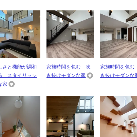
しさと機能が調和
家族時間を包む 吹
家族時間を包む
る スタイリッシ
き抜けモダンな家
き抜けモダンな
な家