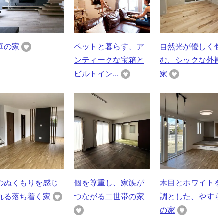
壁の家
ペットと暮らす、ア
自然光が優しく
ンティークな宝箱と
む、シックな外
ビルトイン...
家
のぬくもりを感じ
個を尊重し、家族が
木目とホワイト
れる落ち着く家
つながる二世帯の家
調とした、やす
の家