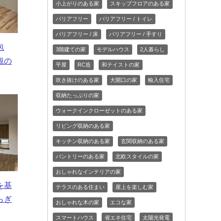
小上がりのある家
スキップフロアのある家
バリアフリー
バリアフリー / トイレ
バリアフリー / 床
バリアフリー / 手すり
包
3階建ての家
モデルハウス
2人暮らし
観の
平屋
RC造
和テイストの家
吹き抜けのある家
大開口の家
輸入住宅
収納たっぷりの家
ウォークインクローゼットのある家
リビング収納のある家
キッチン収納のある家
玄関収納のある家
パントリーのある家
北欧スタイルの家
おしゃれなインテリアの家
を基
テラスのある住まい
屋上を楽しむ家
らぎ
おしゃれな木の家
エコな家
スマートハウス
省エネ住宅
太陽光発電