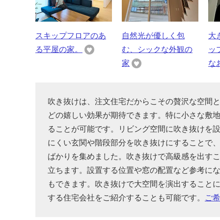
スキップフロアのあ
自然光が優しく包
大
る平屋の家。
む、シックな外観の
ッ
家
な
吹き抜けは、注文住宅だからこその贅沢な空間
どの嬉しい効果が期待できます。特に小さな敷
ることが可能です。リビング空間に吹き抜けを
にくい玄関や階段部分を吹き抜けにすることで
ばかりを集めました。吹き抜けで高級感を出す
立ちます。設置する位置や窓の配置など参考に
もできます。吹き抜けで大空間を演出すること
する住宅会社をご紹介することも可能です。
ご