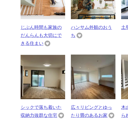
じぶん時間も家族の
ハンサム外観のおう
土
だんらんも大切にで
ち
きる住まい
シックで落ち着いた
広々リビングとゆっ
木
収納力抜群な住宅
たり畳のあるお家
ら