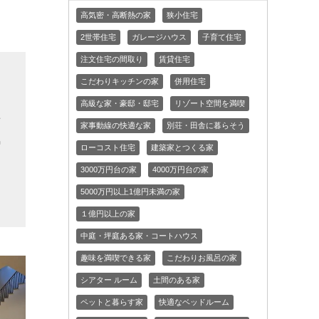
高気密・高断熱の家
狭小住宅
2世帯住宅
ガレージハウス
子育て住宅
注文住宅の間取り
賃貸住宅
こだわりキッチンの家
併用住宅
高級な家・豪邸・邸宅
リゾート空間を満喫
せ
家事動線の快適な家
別荘・田舎に暮らそう
気
ローコスト住宅
建築家とつくる家
る
3000万円台の家
4000万円台の家
こ
5000万円以上1億円未満の家
１億円以上の家
中庭・坪庭ある家・コートハウス
趣味を満喫できる家
こだわりお風呂の家
シアター ルーム
土間のある家
ペットと暮らす家
快適なベッドルーム