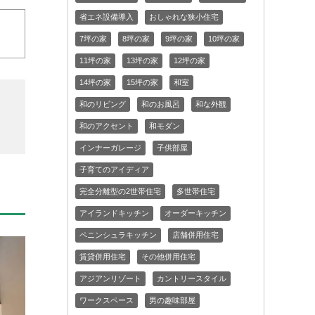
省エネ設備導入
おしゃれな狭小住宅
7坪の家
8坪の家
9坪の家
10坪の家
11坪の家
13坪の家
12坪の家
14坪の家
15坪の家
和室
和のリビング
和のお風呂
和な外観
和のアクセント
和モダン
インナーガレージ
子供部屋
子育てのアイディア
完全分離型の2世帯住宅
多世帯住宅
アイランドキッチン
オーダーキッチン
ペニンシュラキッチン
店舗併用住宅
賃貸併用住宅
その他併用住宅
アジアンリゾート
カントリースタイル
ワークスペース
男の趣味部屋