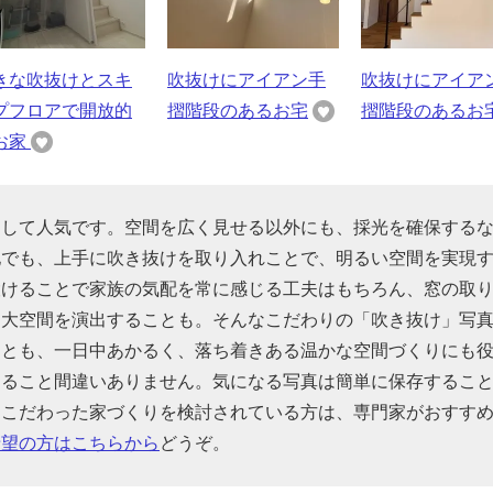
きな吹抜けとスキ
吹抜けにアイアン手
吹抜けにアイア
プフロアで開放的
摺階段のあるお宅
摺階段のあるお
お家
として人気です。空間を広く見せる以外にも、採光を確保する
地でも、上手に吹き抜けを取り入れことで、明るい空間を実現
設けることで家族の気配を常に感じる工夫はもちろん、窓の取
、大空間を演出することも。そんなこだわりの「吹き抜け」写
ことも、一日中あかるく、落ち着きある温かな空間づくりにも
なること間違いありません。気になる写真は簡単に保存するこ
にこだわった家づくりを検討されている方は、専門家がおすす
希望の方はこちらから
どうぞ。