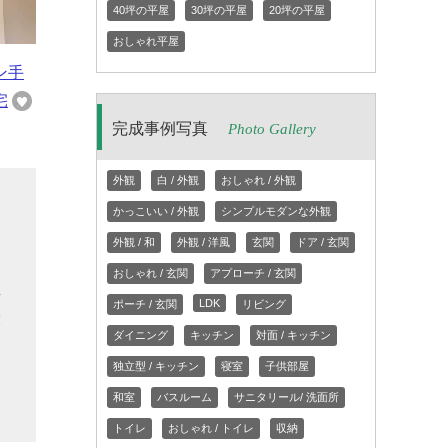
40坪の平屋
30坪の平屋
20坪の平屋
おしゃれ平屋
ン手
宅
完成事例写真
Photo Gallery
外観
白 / 外観
おしゃれ / 外観
な
かっこいい / 外観
シンプルモダンな外観
す
外観 / 和
外観 / 洋風
玄関
ドア / 玄関
り
おしゃれ / 玄関
アプローチ / 玄関
真
LDK
ポーチ / 玄関
リビング
役
ダイニング
キッチン
対面 / キッチン
と
独立型 / キッチン
寝室
子供部屋
め
和室
バスルーム
サニタリール/ 洗面所
トイレ
おしゃれ / トイレ
収納