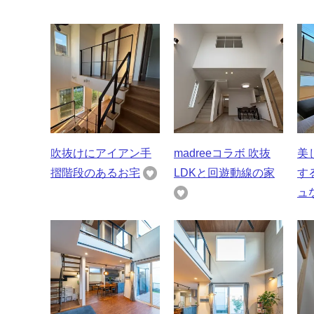
吹抜けにアイアン手
madreeコラボ 吹抜
美
摺階段のあるお宅
LDKと回遊動線の家
す
ュ