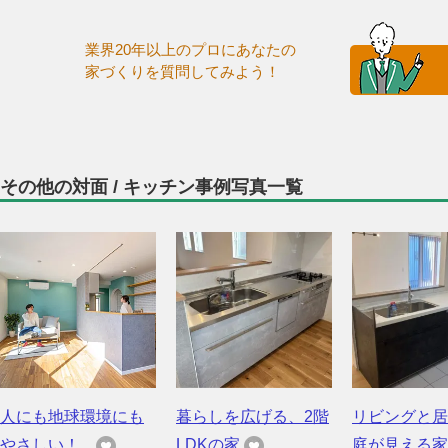
業界20年以上のプロにあなたの
家づくりを質問してみよう！
その他の対面 / キッチン事例写真一覧
人にも地球環境にも
暮らしを広げる、2階
リビングと居
やさしい！...
LDKの家
庭が見える家