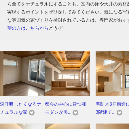
ら全てをナチュラルにすることも、室内の床や天井の素材
実現するポイントをぜひ探してみてください。気になる写
な雰囲気の家づくりを検討されている方は、専門家がおす
望の方はこちらから
どうぞ。
深呼吸したくなるナ
都会の中心に建つ和
準防木3戸構造
チュラルな家
モダンが美...
3階建て...