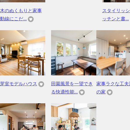
木のぬくもりと家事
スタイリッシ
動線にこだ...
ッチンと書...
芽室モデルハウス
田園風景を一望でき
家事ラクな工夫
る快適性能...
の家