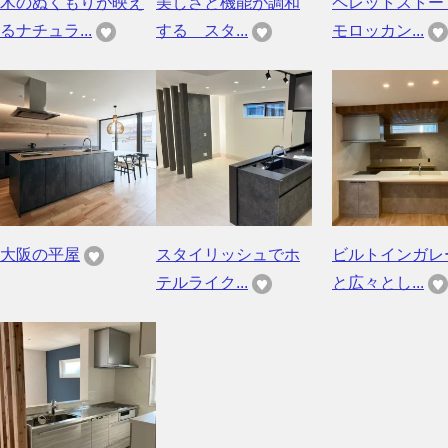
木のぬくもりが映え
美しさと機能が調和
ペレットストー
るナチュラ...
する スタ...
モロッカン...
大阪の平屋
スタイリッシュでホ
ビルトインガレ
テルライク...
と広々とし...