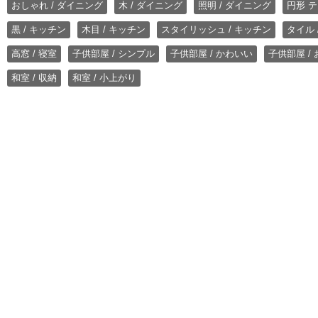
おしゃれ / ダイニング
木 / ダイニング
照明 / ダイニング
円形 テ
黒 / キッチン
木目 / キッチン
スタイリッシュ / キッチン
タイル 
高窓 / 寝室
子供部屋 / シンプル
子供部屋 / かわいい
子供部屋 /
和室 / 収納
和室 / 小上がり