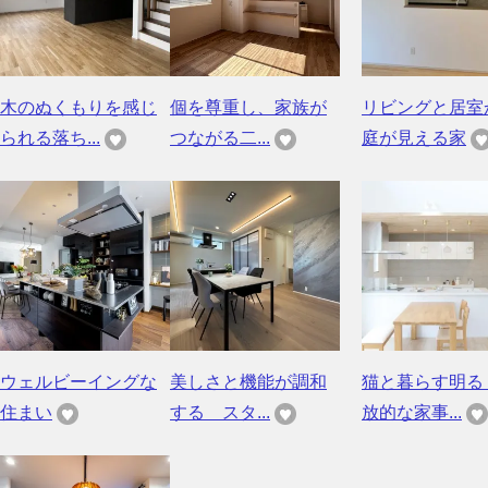
木のぬくもりを感じ
個を尊重し、家族が
リビングと居室
られる落ち...
つながる二...
庭が見える家
ウェルビーイングな
美しさと機能が調和
猫と暮らす明る
住まい
する スタ...
放的な家事...