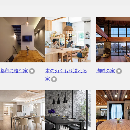
都市に棲む家
木のぬくもり溢れる
湖畔の家
家