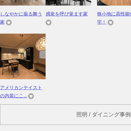
しなやかに振る舞う
感覚を呼び覚ます家
狭小地に高性能
家
宅！
アメリカンテイスト
の内装にこ...
照明 / ダイニング事