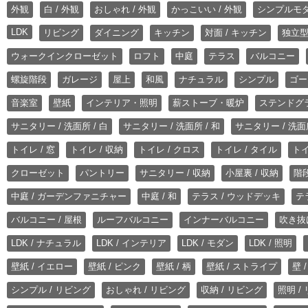
外観
白 / 外観
おしゃれ / 外観
かっこいい / 外観
シンプルモ
LDK
リビング
ダイニング
キッチン
対面 / キッチン
独立型
ウォークインクローゼット
ロフト
中庭
テラス
バルコニー
螺旋階段
ガレージ
屋上
和風
ナチュラル
シンプル
ゴー
音楽室
壁紙
インテリア・照明
薪ストーブ・暖炉
ステンドグ
サニタリー / 洗面所 / 白
サニタリー / 洗面所 / 和
サニタリー / 洗面所
トイレ / 窓
トイレ / 収納
トイレ / クロス
トイレ / タイル
トイ
クローゼット
パントリー
サニタリー / 収納
小屋裏 / 収納
階段
中庭 / ガーデンファニチャー
中庭 / 和
テラス / ウッドデッキ
テ
バルコニー / 屋根
ルーフバルコニー
インナーバルコニー
吹き抜
LDK / ナチュラル
LDK / インテリア
LDK / モダン
LDK / 照明
壁紙 / イエロー
壁紙 / ピンク
壁紙 / 柄
壁紙 / ストライプ
壁 
シンプル / リビング
おしゃれ / リビング
収納 / リビング
照明 /