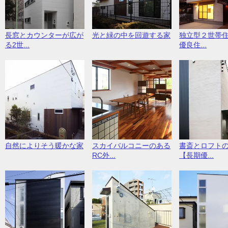
長窓とカウンターが広が
光と緑の中を回遊する家
独立型２世帯
る2世...
優良住...
スカイバルコニーのある
自然によりそう暖かな家
書斎とロフト
RC外...
【長期優...