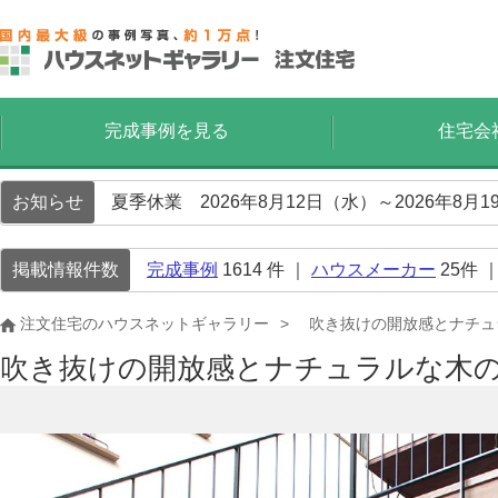
完成事例を見る
住宅会
お知らせ
夏季休業 2026年8月12日（水）～2026年8
掲載情報件数
完成事例
1614
件 ｜
ハウスメーカー
25
件 
注文住宅のハウスネットギャラリー
吹き抜けの開放感とナチュ
吹き抜けの開放感とナチュラルな木の