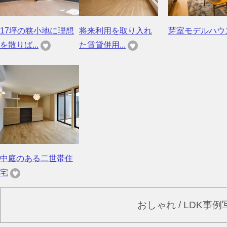
17坪の狭小地に理想
将来利用を取り入れ
芽室モデルハウ
を散りば...
た賃貸併用...
中庭のある二世帯住
宅
おしゃれ / LDK事