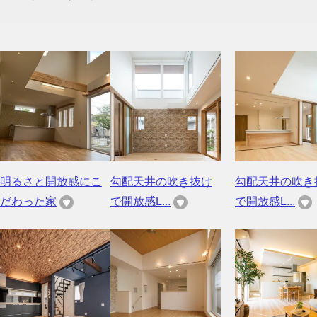
明るさと開放感にこ
勾配天井の吹き抜け
勾配天井の吹き
だわった家
で開放感L...
で開放感L...