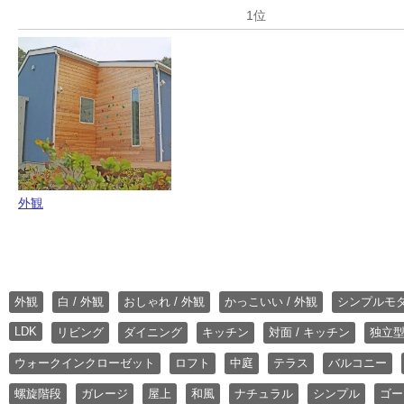
外観
外観
白 / 外観
おしゃれ / 外観
かっこいい / 外観
シンプルモ
LDK
リビング
ダイニング
キッチン
対面 / キッチン
独立型
ウォークインクローゼット
ロフト
中庭
テラス
バルコニー
螺旋階段
ガレージ
屋上
和風
ナチュラル
シンプル
ゴー