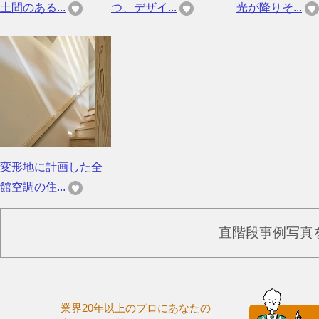
土間のある...
つ、デザイ...
光が降りそ...
変形地に計画した全
館空調の住...
直階段事例写真
業界20年以上のプロにあなたの