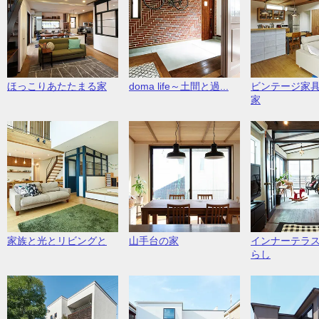
ほっこりあたたまる家
doma life～土間と過...
ビンテージ家
家
家族と光とリビングと
山手台の家
インナーテラ
らし