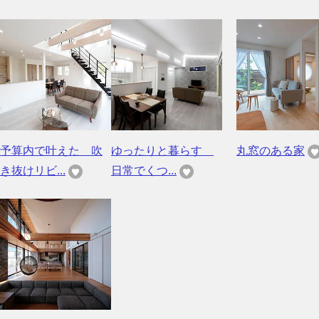
予算内で叶えた 吹
ゆったりと暮らす
丸窓のある家
き抜けリビ...
日常でくつ...