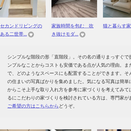
セカンドリビングの
家族時間を包む 吹
猫と暮らす家
ある二世帯...
き抜けモダ...
シンプルな階段の形「直階段」。その名の通りまっすぐで
ンプルなことからコストも安価である点が人気の理由。ま
で、どのようなスペースにも配置することができます。そ
の住まいの写真ばかりを集めました。気になる写真は簡単
からこそ上手な取り入れ方を参考に家づくりを考えてみて
るにこだわりの家づくりを検討されている方は、専門家が
ご希望の方はこちらから
どうぞ。