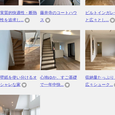
実質的快適性・断熱
藤井寺のコートハウ
ビルトインガレ
性を追求し...
ス
と広々とし...
壁紙を使い分けるオ
心地ゆか、すご基礎
収納量たっぷり
シャレな家
で一年中快...
広々シューク...