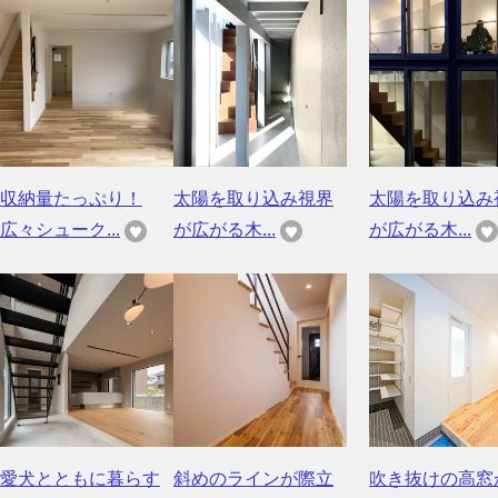
収納量たっぷり！
太陽を取り込み視界
太陽を取り込み
広々シューク...
が広がる木...
が広がる木...
愛犬とともに暮らす
斜めのラインが際立
吹き抜けの高窓