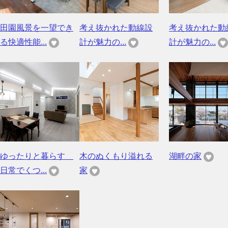
田園風景を一望でき
考え抜かれた動線設
考え抜かれた動
る快適性能...
計が魅力の...
計が魅力の...
ゆったりと暮らす
木のぬくもり溢れる
湖畔の家
日常でくつ...
家