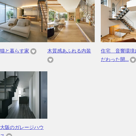
猫と暮らす家
木質感あふれる内装
住宅 音響環境
だわった開...
大阪のガレージハウ
ス