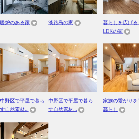
暖炉のある家
淡路島の家
暮らしを広げる
LDKの家
中野区で平屋で暮ら
中野区で平屋で暮ら
家族の繋がりを
す自然素材...
す自然素材...
暮らし