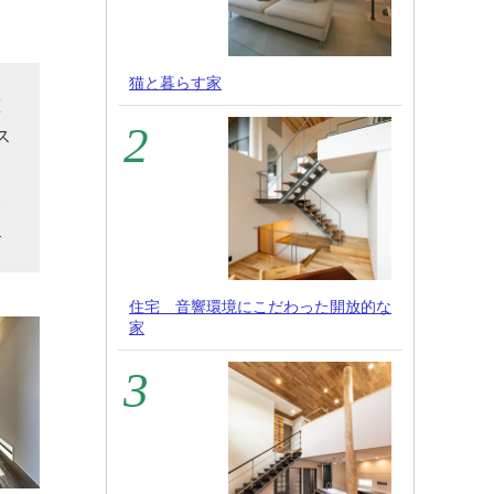
猫と暮らす家
重
ス
ス
家
ら
住宅 音響環境にこだわった開放的な
家