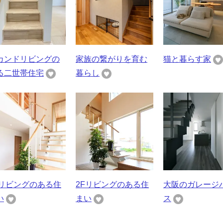
カンドリビングの
家族の繋がりを育む
猫と暮らす家
る二世帯住宅
暮らし
Fリビングのある住
2Fリビングのある住
大阪のガレージ
い
まい
ス