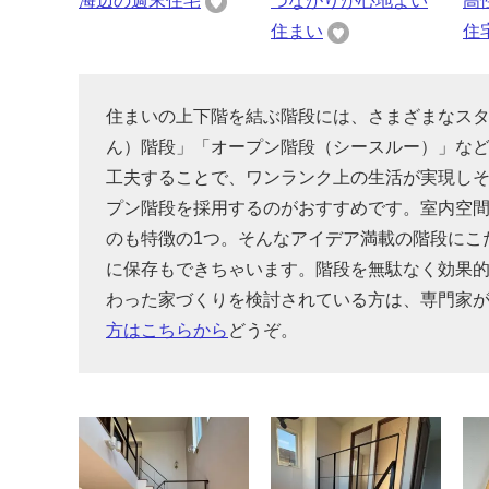
海辺の週末住宅
つながりが心地よい
高
住まい
住
住まいの上下階を結ぶ階段には、さまざまなス
ん）階段」「オープン階段（シースルー）」な
工夫することで、ワンランク上の生活が実現し
プン階段を採用するのがおすすめです。室内空
のも特徴の1つ。そんなアイデア満載の階段にこ
に保存もできちゃいます。階段を無駄なく効果
わった家づくりを検討されている方は、専門家
方はこちらから
どうぞ。