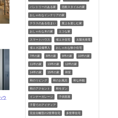
パントリーのある家
北欧スタイルの家
おしゃれなインテリアの家
テラスのある住まい
屋上を楽しむ家
おしゃれな木の家
エコな家
スマートハウス
省エネ住宅
太陽光発電
省エネ設備導入
おしゃれな狭小住宅
7坪の家
8坪の家
9坪の家
10坪の家
11坪の家
13坪の家
12坪の家
14坪の家
15坪の家
和室
和のリビング
和のお風呂
和な外観
和のアクセント
和モダン
インナーガレージ
子供部屋
ハウ
子育てのアイディア
完全分離型の2世帯住宅
多世帯住宅