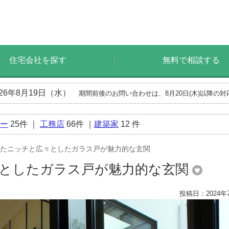
住宅会社を探す
無料で相談する
026年8月19日（水）
期間前後のお問い合わせは、8月20日(木)以降の
ー
25
件 ｜
工務店
66
件 ｜
建築家
12
件
たニッチと広々としたガラス戸が魅力的な玄関
としたガラス戸が魅力的な玄関
投稿日：2024年