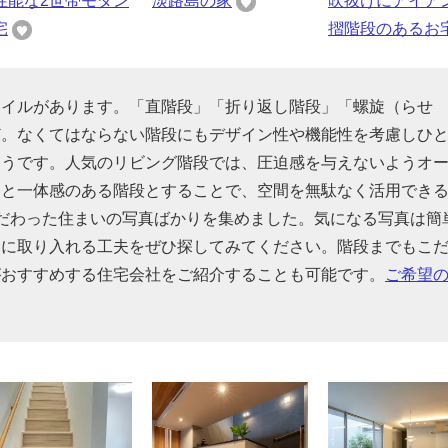
性能な2世帯モダン
淡路島の家
吹抜けにアイア
宅
摺階段のあるお
タイルがあります。「直階段」「折り返し階段」「螺旋（らせ
ど。なくてはならない階段にもデザイン性や機能性を考慮しひ
そうです。人気のリビング階段では、圧迫感を与えないようオ
間と一体感のある階段とすることで、空間を無駄なく活用でき
だわった住まいの写真ばかりを集めました。気になる写真は簡
的に取り入れる工夫をぜひ探してみてください。階段までもこ
がおすすめする住宅会社をご紹介することも可能です。
ご希望