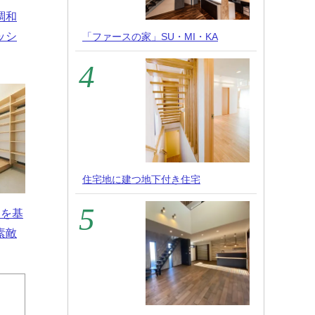
調和
ッシ
「ファースの家」SU・MI・KA
住宅地に建つ地下付き住宅
白を基
素敵