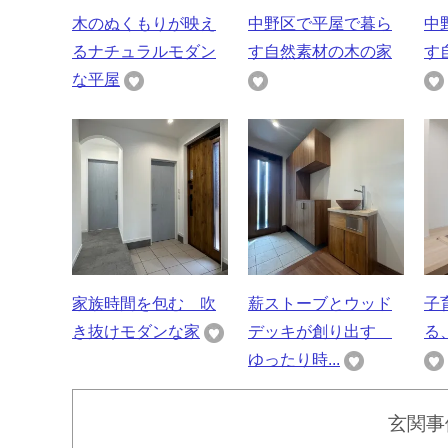
木のぬくもりが映え
中野区で平屋で暮ら
中
るナチュラルモダン
す自然素材の木の家
す
な平屋
家族時間を包む 吹
薪ストーブとウッド
子
き抜けモダンな家
デッキが創り出す
る
ゆったり時...
玄関事