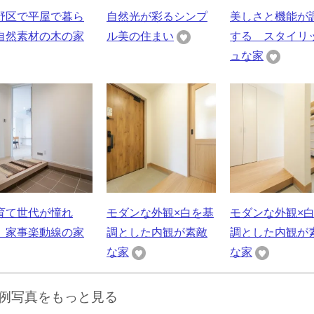
野区で平屋で暮ら
自然光が彩るシンプ
美しさと機能が
自然素材の木の家
ル美の住まい
する スタイリ
ュな家
育て世代が憧れ
モダンな外観×白を基
モダンな外観×
、家事楽動線の家
調とした内観が素敵
調とした内観が
な家
な家
例写真をもっと見る