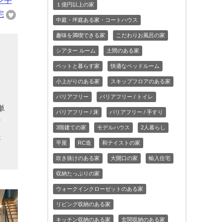
ン手
１億円以上の家
宅
中庭・坪庭ある家・コートハウス
趣味を満喫できる家
こだわりお風呂の家
シアター ルーム
土間のある家
と
ペットと暮らす家
快適なベッドルーム
ー
小上がりのある家
スキップフロアのある家
る
バリアフリー
バリアフリー / トイレ
単
バリアフリー / 床
バリアフリー / 手すり
だ
3階建ての家
モデルハウス
2人暮らし
の
平屋
RC造
和テイストの家
吹き抜けのある家
大開口の家
輸入住宅
収納たっぷりの家
ウォークインクローゼットのある家
リビング収納のある家
キッチン収納のある家
玄関収納のある家