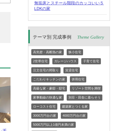
無垢床とスチール階段のカッコいい５
LDKの家
テーマ別 完成事例
Theme Gallery
高気密・高断熱の家
狭小住宅
2世帯住宅
ガレージハウス
子育て住宅
注文住宅の間取り
賃貸住宅
こだわりキッチンの家
併用住宅
高級な家・豪邸・邸宅
リゾート空間を満喫
家事動線の快適な家
別荘・田舎に暮らそう
ローコスト住宅
建築家とつくる家
3000万円台の家
4000万円台の家
5000万円以上1億円未満の家