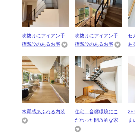
吹抜けにアイアン手
吹抜けにアイアン手
セ
摺階段のあるお宅
摺階段のあるお宅
あ
木質感あふれる内装
住宅 音響環境にこ
2
だわった開放的な家
ま