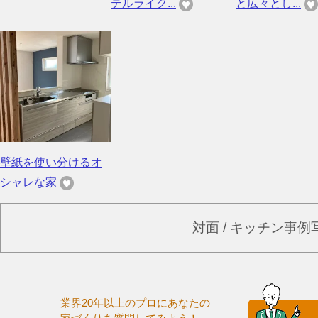
テルライク...
と広々とし...
壁紙を使い分けるオ
シャレな家
対面 / キッチン事
業界20年以上のプロにあなたの