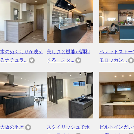
木のぬくもりが映え
美しさと機能が調和
ペレットストー
るナチュラ...
する スタ...
モロッカン...
大阪の平屋
スタイリッシュでホ
ビルトインガレ