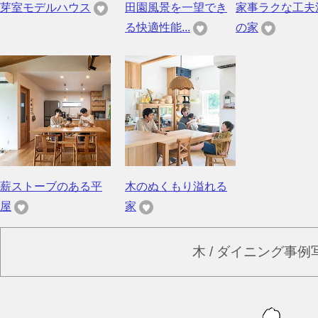
芽室モデルハウス
田園風景を一望でき
家事ラクな工夫
る快適性能...
の家
薪ストーブのある平
木のぬくもり溢れる
屋
家
木 / ダイニング事