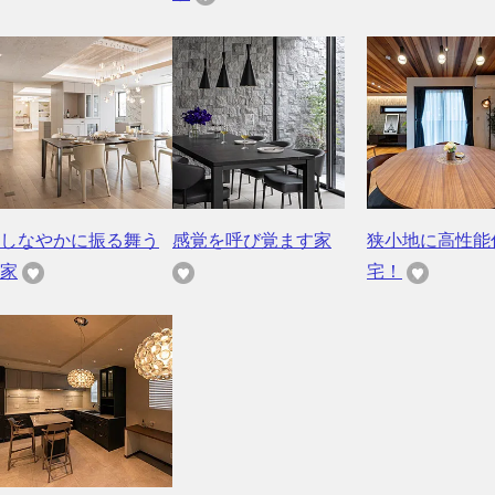
しなやかに振る舞う
感覚を呼び覚ます家
狭小地に高性能
家
宅！