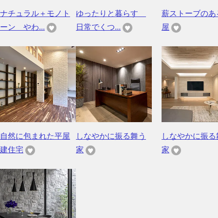
ナチュラル＋モノト
ゆったりと暮らす
薪ストーブのあ
ーン やわ...
日常でくつ...
屋
自然に包まれた平屋
しなやかに振る舞う
しなやかに振る
建住宅
家
家