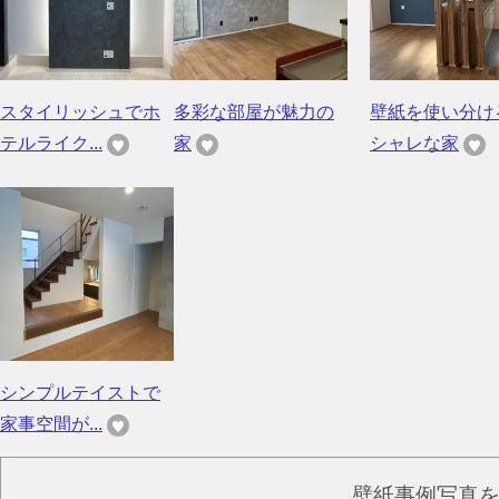
スタイリッシュでホ
多彩な部屋が魅力の
壁紙を使い分け
テルライク...
家
シャレな家
シンプルテイストで
家事空間が...
壁紙事例写真