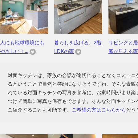
人にも地球環境にも
暮らしを広げる、2階
リビングと居
やさしい！...
LDKの家
庭が見える家
対面キッチンは、家族の会話が途切れることなくコミュニ
るということで自然と笑顔になりそうですね。そんな素敵
れている対面キッチンの写真を参考に、お家時間がより楽
つけて簡単に写真を保存もできます。そんな対面キッチン
ご紹介することも可能です。
ご希望の方はこちらから
どう