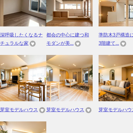
深呼吸したくなるナ
都会の中心に建つ和
準防木3戸構造
チュラルな家
モダンが美...
3階建て...
芽室モデルハウス
芽室モデルハウス
芽室モデルハウ