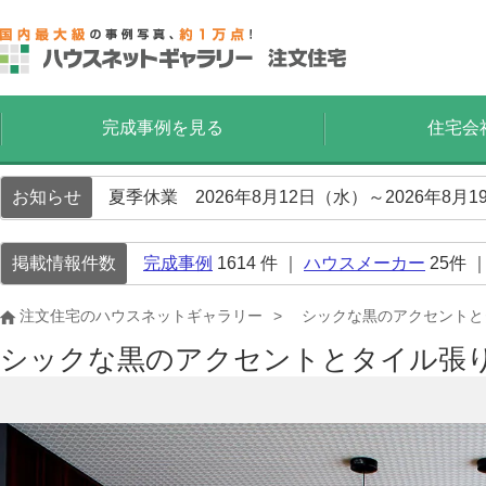
完成事例を見る
住宅会
お知らせ
夏季休業 2026年8月12日（水）～2026年8
掲載情報件数
完成事例
1614
件 ｜
ハウスメーカー
25
件 
注文住宅のハウスネットギャラリー
シックな黒のアクセントと
シックな黒のアクセントとタイル張