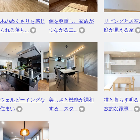
木のぬくもりを感じ
個を尊重し、家族が
リビングと居室
られる落ち...
つながる二...
庭が見える家
ウェルビーイングな
美しさと機能が調和
猫と暮らす明る
住まい
する スタ...
放的な家事...