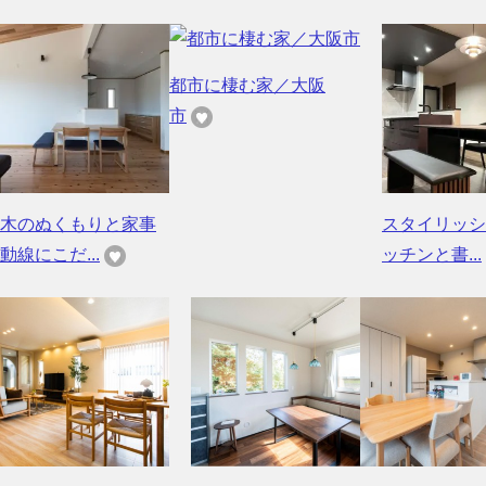
都市に棲む家／大阪
市
木のぬくもりと家事
スタイリッシ
動線にこだ...
ッチンと書...