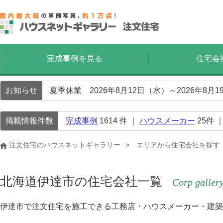
完成事例を見る
住宅会
お知らせ
夏季休業 2026年8月12日（水）～2026年8
掲載情報件数
完成事例
1614
件 ｜
ハウスメーカー
25
件 
注文住宅のハウスネットギャラリー
エリアから住宅会社を探す
北海道伊達市の住宅会社一覧
Corp galler
伊達市で注文住宅を施工できる工務店・ハウスメーカー・建築