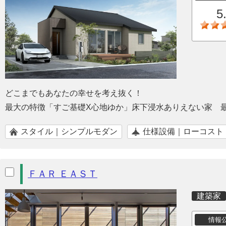
5
どこまでもあなたの幸せを考え抜く！
最大の特徴「すご基礎X心地ゆか」床下浸水ありえない家 
スタイル｜シンプルモダン
仕様設備｜ローコスト
ＦＡＲ ＥＡＳＴ
建築家
情報