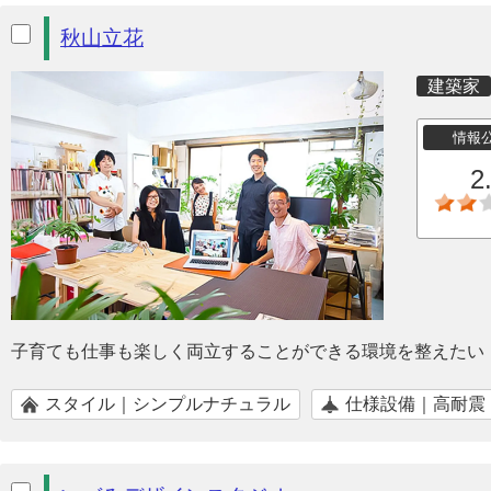
秋山立花
建築家
情報
2
子育ても仕事も楽しく両立することができる環境を整えたい
スタイル｜シンプルナチュラル
仕様設備｜高耐震