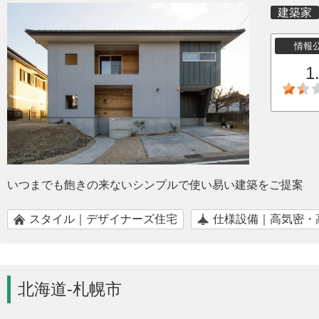
建築家
情報
1
いつまでも飽きの来ないシンプルで使い易い建築をご提案
スタイル｜デザイナーズ住宅
仕様設備｜高気密・
北海道-札幌市