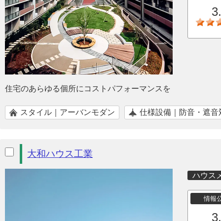
3
住宅のあらゆる個所にコストパフォーマンスを
スタイル｜アーバンモダン
仕様設備｜防音・遮音
大和ハウス工業
ハウス
情報
3