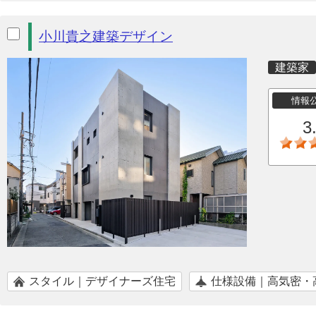
小川貴之建築デザイン
建築家
情報
3
スタイル｜デザイナーズ住宅
仕様設備｜高気密・