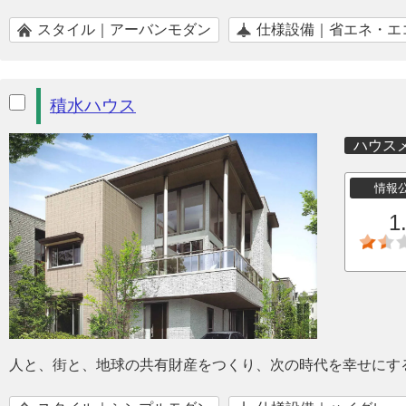
スタイル｜アーバンモダン
仕様設備｜省エネ・エ
積水ハウス
ハウス
情報
1
人と、街と、地球の共有財産をつくり、次の時代を幸せにす