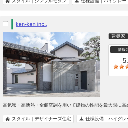
スタイル｜シンプルモダン
仕様設備｜ハイグレー
ken-ken inc.,
建築家
情報
5
高気密・高断熱・全館空調を用いて建物の性能を最大限に高
スタイル｜デザイナーズ住宅
仕様設備｜ハイグレ