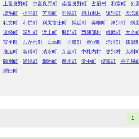
上富良野町
中富良野町
南富良野町
占冠村
和寒町
剣
増毛町
小平町
苫前町
羽幌町
初山別村
遠別町
天塩
礼文町
利尻町
利尻富士町
幌延町
美幌町
津別町
斜
遠軽町
湧別町
滝上町
興部町
西興部村
雄武町
大空
安平町
むかわ町
日高町
平取町
新冠町
浦河町
様似
鹿追町
新得町
清水町
芽室町
中札内村
更別村
大樹
陸別町
浦幌町
釧路町
厚岸町
浜中町
標茶町
弟子屈
羅臼町
1