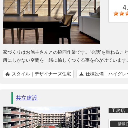
4
家づくりはお施主さんとの協同作業です。‘会話’を重ねるこ
所にしかない空間を一緒に愉しくつくる事を心がけています
スタイル｜デザイナーズ住宅
仕様設備｜ハイグレ
共立建設
工務店
情報