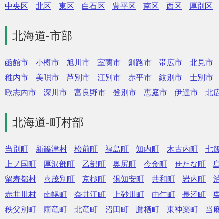
中央区
北区
東区
白石区
豊平区
南区
西区
厚別区
北海道-市部
函館市
小樽市
旭川市
室蘭市
釧路市
帯広市
北見市
稚内市
美唄市
芦別市
江別市
赤平市
紋別市
士別市
歌志内市
深川市
富良野市
登別市
恵庭市
伊達市
北
北海道-町村部
当別町
新篠津村
松前町
福島町
知内町
木古内町
七
上ノ国町
厚沢部町
乙部町
奥尻町
今金町
せたな町
留寿都村
喜茂別町
京極町
倶知安町
共和町
岩内町
赤井川村
南幌町
奈井江町
上砂川町
由仁町
長沼町
秩父別町
雨竜町
北竜町
沼田町
鷹栖町
東神楽町
当