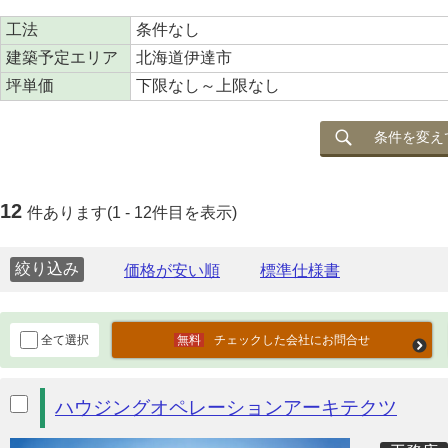
工法
条件なし
建築予定エリア
北海道伊達市
坪単価
下限なし～上限なし
条件を変え
12
件あります(1 - 12件目を表示)
絞り込み
全て選択
チェックした会社にお問合せ
ハウジングオペレーションアーキテクツ