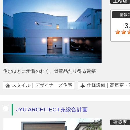
工務店
情報
3
住むほどに愛着のわく、骨董品たり得る建築
スタイル｜デザイナーズ住宅
仕様設備｜高気密・
JYU ARCHITECT充総合計画
建築家