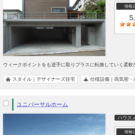
情報
5
ウィークポイントをも逆手に取りプラスに転換していく柔軟
スタイル｜デザイナーズ住宅
仕様設備｜高気密・
ユニバーサルホーム
ハウス
情報